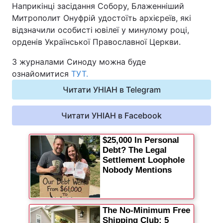
Наприкінці засідання Собору, Блаженніший
Відео з Youtube
Статті
Митрополит Онуфрій удостоїть архієреїв, які
відзначили особисті ювілеї у минулому році,
Інтерв'ю
Думки
орденів Української Православної Церкви.
З журналами Синоду можна буде
Архів
Вакансії
ознайомитися
ТУТ.
Контакти
Читати УНІАН в Telegram
Читати УНІАН в Facebook
ПОСЛУГИ
Реклама на сайті
Фотобанк
Моніторинг
Пресцентр