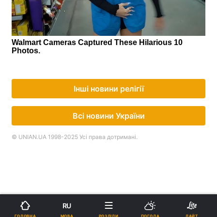
Інші новини релігії
Всі новини України
© UNIAN.UA 1998-2025 Усі права дотримані.
RU
МОВА
ГОЛОВНА
РОЗДІЛИ
ПОГОДА
ЛАЙТ