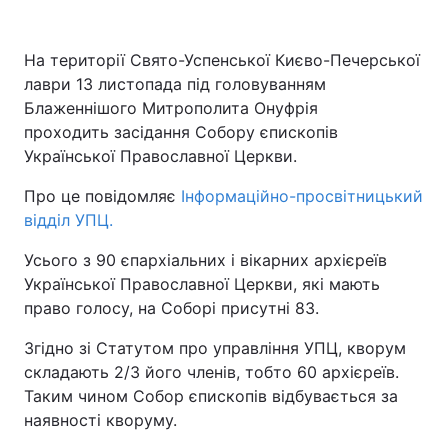
Київ
Львів
На території Свято-Успенської Києво-Печерської
лаври 13 листопада під головуванням
Дніпро
Харків
Блаженнішого Митрополита Онуфрія
проходить засідання Собору єпископів
Одеса
Української Православної Церкви.
Про це повідомляє
Інформаційно-просвітницький
Спорт
Наука
відділ УПЦ.
Усього з 90 єпархіальних і вікарних архієреїв
Техно і зв'язок
Лайт
Української Православної Церкви, які мають
право голосу, на Соборі присутні 83.
Зброя
Інциденти
Згідно зі Статутом про управління УПЦ, кворум
Здоров'я
Туризм
складають 2/3 його членів, тобто 60 архієреїв.
Таким чином Собор єпископів відбувається за
наявності кворуму.
Цікавинки
Погода