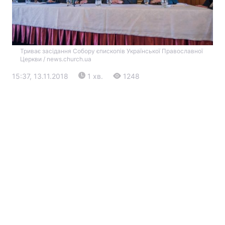
Триває засідання Собору єпископів Української Православної
Церкви / news.church.ua
15:37, 13.11.2018
1 хв.
1248
Головна
Війна
Україна
Політика
Економіка
Світ
Екологія
РЕГІОНИ