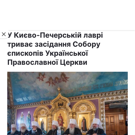
›
›
рус ›
Новини
Релігії
Православ`я
У Києво-Печерській лаврі
триває засідання Собору
єпископів Української
Православної Церкви