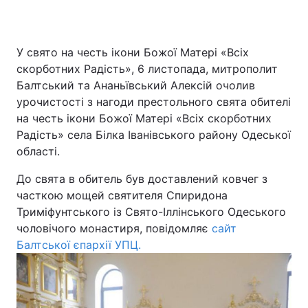
Київ
Львів
У свято на честь ікони Божої Матері «Всіх
Дніпро
Харків
скорботних Радість», 6 листопада, митрополит
Балтський та Ананьївський Алексій очолив
Одеса
урочистості з нагоди престольного свята обителі
на честь ікони Божої Матері «Всіх скорботних
Радість» села Білка Іванівського району Одеської
Спорт
Наука
області.
До свята в обитель був доставлений ковчег з
Техно і зв'язок
Лайт
часткою мощей святителя Спиридона
Триміфунтського із Свято-Іллінського Одеського
Зброя
Інциденти
чоловічого монастиря, повідомляє
сайт
Балтської єпархії УПЦ.
Здоров'я
Туризм
Цікавинки
Погода