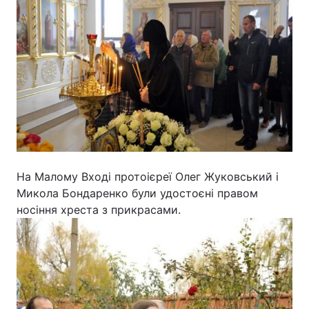
Відео з Youtube
Статті
Інтерв'ю
Думки
Архів
Вакансії
Контакти
ПОСЛУГИ
На Малому Вході протоієреї Олег Жуковський і
Микола Бондаренко були удостоєні правом
носіння хреста з прикрасами.
Реклама на сайті
Фотобанк
Моніторинг
Пресцентр