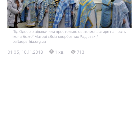
Під Одесою відзначили престольне свято монастиря на честь
ікони Божої Матері «Всіх скорботних Радість» /
baltaeparhia.org.ua
01:05, 10.11.2018
1 хв.
713
Головна
Війна
Україна
Політика
Економіка
Світ
Екологія
РЕГІОНИ