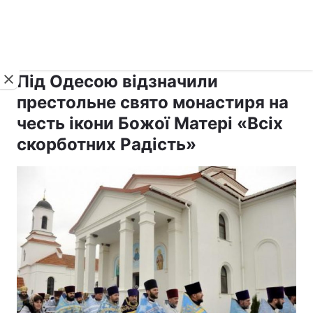
›
›
рус ›
Новини
Релігії
Православ`я
Під Одесою відзначили
престольне свято монастиря на
честь ікони Божої Матері «Всіх
скорботних Радість»