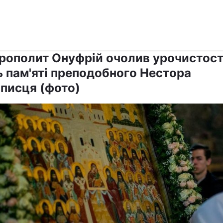
›
›
Релігії
Православ`я
рополит Онуфрій очолив урочистост
ь пам'яті преподобного Нестора
описця (фото)