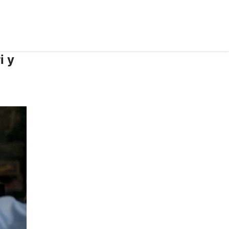
рус ›
і у