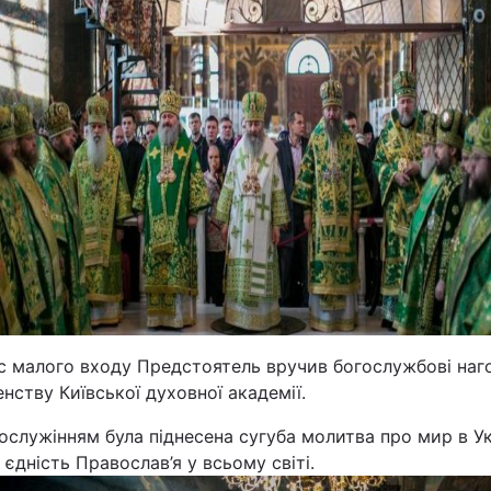
Статті
Думки
Вакансії
Фотобанк
ас малого входу Предстоятель вручив богослужбові на
Пресцентр
нству Київської духовної академії.
ослужінням була піднесена сугуба молитва про мир в Ук
 єдність Православ’я у всьому світі.