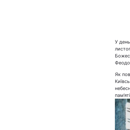
Київ
Дніпро
Одеса
У день
листо
Божест
Спорт
Феодо
Як по
Техно і зв'язок
Київсь
небес
Зброя
пам’ят
Здоров'я
Цікавинки