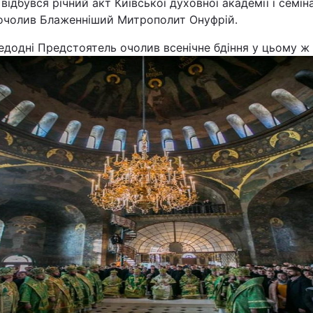
відбувся річний акт Київської духовної академії і семіна
 очолив Блаженніший Митрополит Онуфрій.
додні Предстоятель очолив всенічне бдіння у цьому ж 