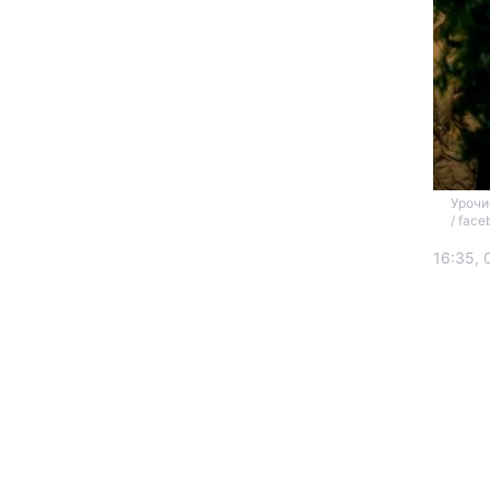
Урочи
/ face
Головна
16:35, 
Україна
Економіка
Екологія
РЕГІОНИ