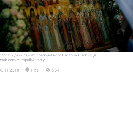
стості у день пам'яті преподобного Нестора Літописця
book.com/MitropolitAntoniy
Війна
09.11.2018
1 хв.
584
Політика
Світ