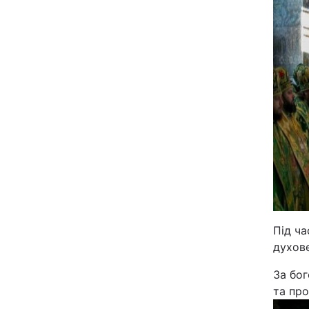
Відео з Youtube
Інтерв'ю
Архів
Контакти
ПОСЛУГИ
Реклама на сайті
Під ч
Моніторинг
духове
За бог
та про