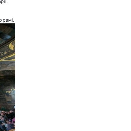
рії.
храмі.