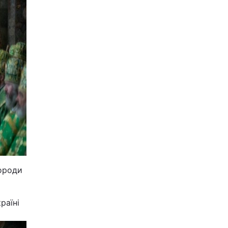
городи
раїні