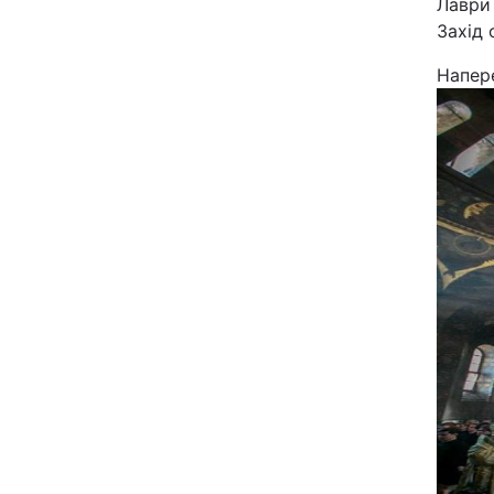
Лаври 
Захід
Напере