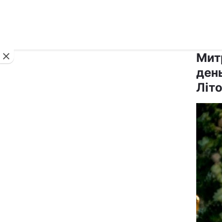
Новини
Мит
ден
Літ