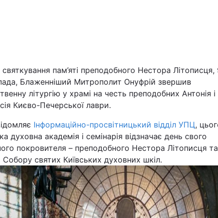
Львів
Харків
 святкування пам’яті преподобного Нестора Літописця, 
пада, Блаженніший Митрополит Онуфрій звершив
венну літургію у храмі на честь преподобних Антонія і
Наука
сія Києво-Печерської лаври.
відомляє
Інформаційно-просвітницький відділ УПЦ
, цьо
Лайт
ка духовна академія і семінарія відзначає день свого
ного покровителя – преподобного Нестора Літописця та
Інциденти
і Собору святих Київських духовних шкіл.
Туризм
Погода