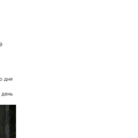
9
го дня
 день