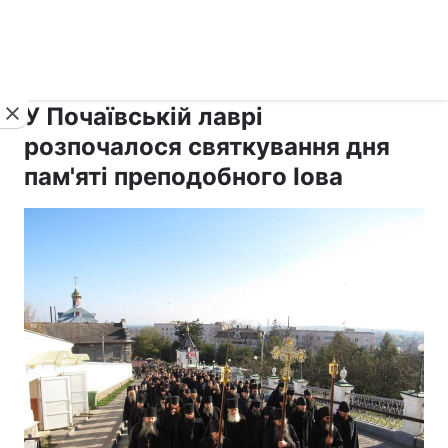
›
›
рус ›
Новини
Релігії
Православ`я
У Почаївській лаврі
розпочалося святкування дня
пам'яті преподобного Іова