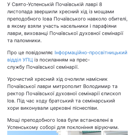
У Свято-Успенській Почаївській лаврі 8
листопада звершили хресний хід із мощами
Київ
Львів
преподобного Іова Почаївського навколо обителі,
в якому взяли участь насельники і парафіяни
Дніпро
Харків
лаври, вихованці Почаївської духовної семінарії
та паломники.
Одеса
Про це повідомляє
Інформаційно-просвітницький
відділ УПЦ
із посиланням на прес-
Спорт
Наука
службу Почаївської семінарії.
Урочистий хресний хід очолили намісник
Техно і зв'язок
Лайт
Почаївської лаври митрополит Володимир та
ректор Почаївської духовної семінарії єпископ
Зброя
Інциденти
Іов. Під час ходу братський та семінарський
хори виконували церковні піснеспіви.
Здоров'я
Туризм
Мощі преподобного Іова були встановлені в
Цікавинки
Погода
Успенському соборі для поклоніння віруючим.