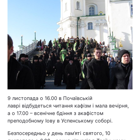
Відео з Youtube
Статті
Інтерв'ю
Думки
Архів
Вакансії
Контакти
ПОСЛУГИ
Реклама на сайті
Фотобанк
9 листопада о 16.00 в Почаївській
лаврі відбудеться читання кафізм і мала вечірня,
Моніторинг
Пресцентр
а о 17.00 – всенічне бдіння з акафістом
преподобному Іову в Успенському соборі.
Безпосередньо у день пам’яті святого, 10