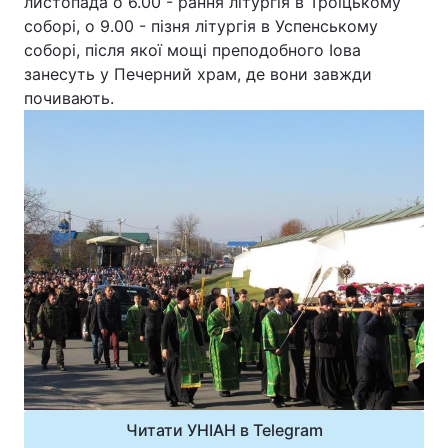
листопада о 6.00 - рання літургія в Троїцькому
соборі, о 9.00 - пізня літургія в Успенському
соборі, після якої мощі преподобного Іова
занесуть у Печерний храм, де вони завжди
почивають.
Читати УНІАН в Telegram