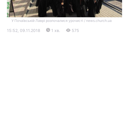
У Почаївській Лаврі розпочалися урочисті / news.church.ua
15:52, 09.11.2018
1 хв.
575
Головна
Війна
Україна
Політика
Економіка
Світ
Екологія
РЕГІОНИ