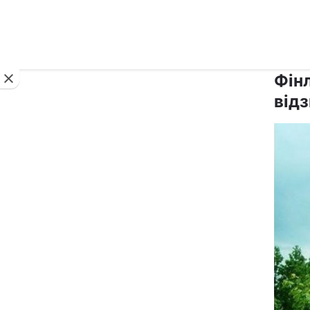
Новини
Фін
відз