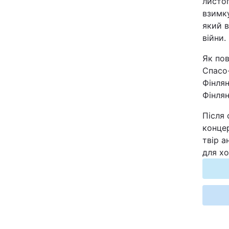
листо
Відео з Youtube
взимку
який в
війни.
Інтерв'ю
Як пов
Архів
Спасо-
Фінлян
Контакти
Фінлян
Після 
ПОСЛУГИ
концер
твір а
для хо
Реклама на сайті
Моніторинг