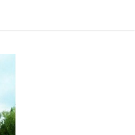
рус ›