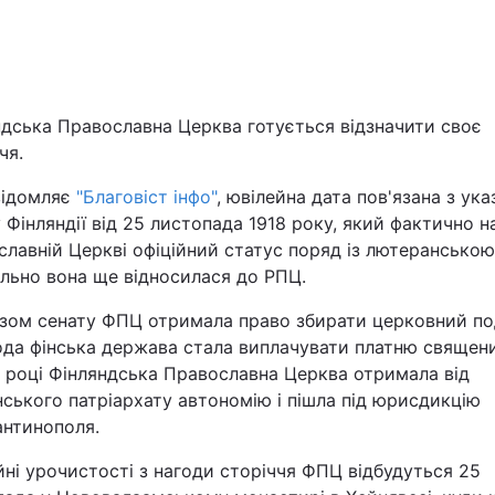
Львів
Харків
ндська Православна Церква готується відзначити своє
чя.
відомляє
"Благовіст інфо"
, ювілейна дата пов'язана з ук
 Фінляндії від 25 листопада 1918 року, який фактично н
Наука
лавній Церкві офіційний статус поряд із лютеранською
льно вона ще відносилася до РПЦ.
Лайт
азом сенату ФПЦ отримала право збирати церковний по
ода фінська держава стала виплачувати платню священ
Інциденти
3 році Фінляндська Православна Церква отримала від
ського патріархату автономію і пішла під юрисдикцію
Туризм
антинополя.
Погода
ні урочистості з нагоди сторіччя ФПЦ відбудуться 25