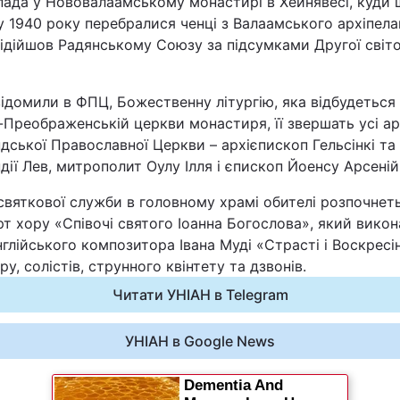
пада у Нововалаамському монастирі в Хейнявесі, куди 
Статті
 1940 року перебралися ченці з Валаамського архіпела
ідійшов Радянському Союзу за підсумками Другої світо
Думки
ідомили в ФПЦ, Божественну літургію, яка відбудеться
Вакансії
Преображенській церкви монастиря, її звершать усі ар
дської Православної Церкви – архієпископ Гельсінкі та 
дії Лев, митрополит Оулу Ілля і єпископ Йоенсу Арсеній
святкової служби в головному храмі обителі розпочнет
т хору «Співочі святого Іоанна Богослова», який викон
нглійського композитора Івана Муді «Страсті і Воскресі
ру, солістів, струнного квінтету та дзвонів.
Фотобанк
Читати УНІАН в Telegram
Пресцентр
УНІАН в Google News