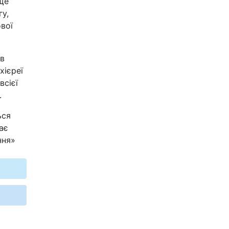
ще
гу,
вої
 в
хієреї
всієї
.
ься
ає
ння»