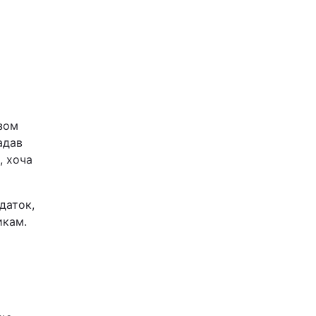
азом
адав
, хоча
даток,
икам.