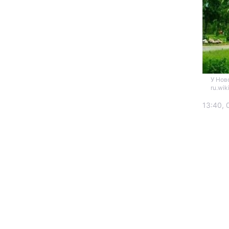
У Нов
ru.wik
13:40, 
Головна
Україна
Економіка
Екологія
РЕГІОНИ