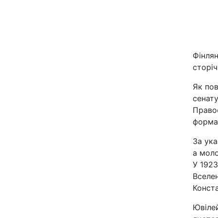
Київ
Дніпро
Фінля
Одеса
сторіч
Як по
сенату
Спорт
Правос
форма
Техно і зв'язок
За ук
а мол
Зброя
У 192
Вселен
Здоров'я
Конст
Цікавинки
Ювілей