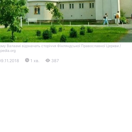
ому Валаамі відзначать сторіччя Фінляндської Православної Церкви /
ipedia.org
09.11.2018
1 хв.
387
Війна
Політика
Світ