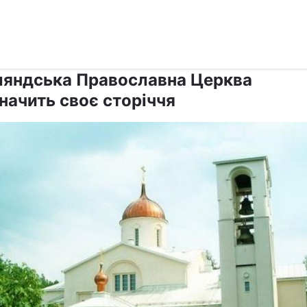
›
›
Релігії
Православ`я
ляндська Православна Церква
начить своє сторіччя