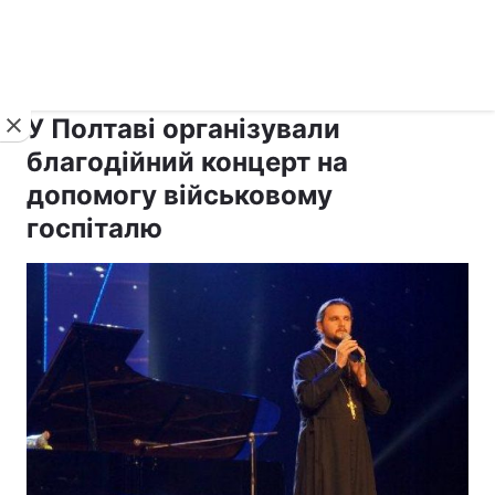
›
›
рус ›
Новини
Релігії
Православ`я
У Полтаві організували
благодійний концерт на
допомогу військовому
госпіталю