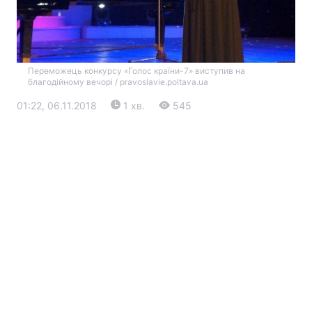
Переможець конкурсу «Голос країни-7» виступив на
благодійному вечорі / pravoslavie.poltava.ua
01:22, 06.11.2018
1 хв.
545
Головна
Війна
Україна
Політика
Економіка
Світ
Екологія
РЕГІОНИ