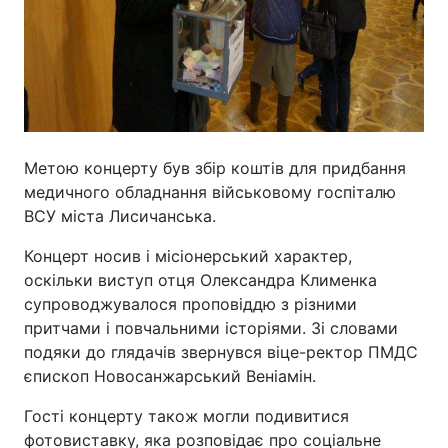
Відео з Youtube
Статті
Інтерв'ю
Думки
Архів
Вакансії
Метою концерту був збір коштів для придбання
Контакти
медичного обладнання військовому госпіталю
ВСУ міста Лисичанська.
ПОСЛУГИ
Концерт носив і місіонерський характер,
оскільки виступ отця Олександра Клименка
супроводжувалося проповіддю з різними
Реклама на сайті
Фотобанк
притчами і повчальними історіями. Зі словами
подяки до глядачів звернувся віце-ректор ПМДС
Моніторинг
Пресцентр
єпископ Новосанжарський Веніамін.
Гості концерту також могли подивитися
фотовиставку, яка розповідає про соціальне