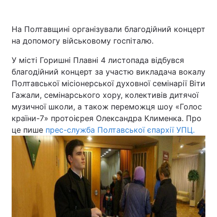
Київ
Львів
На Полтавщині організували благодійний концерт
на допомогу військовому госпіталю.
Дніпро
Харків
У місті Горишні Плавні 4 листопада відбувся
Одеса
благодійний концерт за участю викладача вокалу
Полтавської місіонерської духовної семінарії Віти
Гажали, семінарського хору, колективів дитячої
Спорт
Наука
музичної школи, а також переможця шоу «Голос
країни-7» протоієрея Олександра Клименка. Про
Техно і зв'язок
Лайт
це пише
прес-служба Полтавської єпархії УПЦ.
Зброя
Інциденти
Здоров'я
Туризм
Цікавинки
Погода