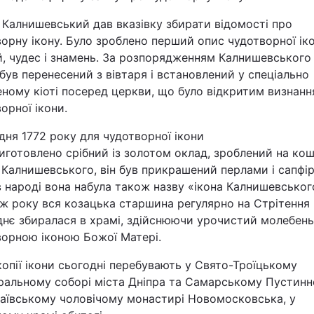
 Калнишевський дав вказівку збирати відомості про
орну ікону. Було зроблено перший опис чудотворної ікон
й, чудес і знамень. За розпорядженням Калнишевського
був перенесений з вівтаря і встановлений у спеціально
ному кіоті посеред церкви, що було відкритим визнан
орної ікони.
дня 1772 року для чудотворної ікони
иготовлено срібний із золотом оклад, зроблений на ко
Калнишевського, він був прикрашений перлами і сапфі
 народі вона набула також назву «ікона Калнишевськог
ж року вся козацька старшина регулярно на Стрітення
днє збиралася в храмі, здійснюючи урочистий молебень
ворною іконою Божої Матері.
копії ікони сьогодні перебувають у Свято-Троїцькому
ральному соборі міста Дніпра та Самарському Пустинн
аївському чоловічому монастирі Новомосковська, у