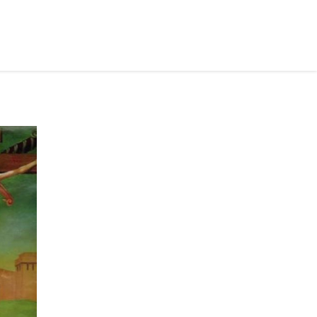
рус ›
і