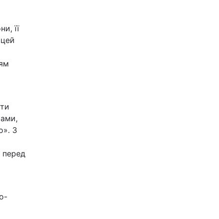
и, її
 цей
ням
шти
рами,
о». З
 перед
о-