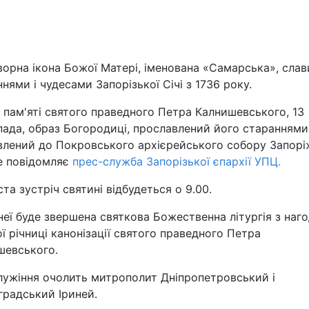
Львів
Харків
орна ікона Божої Матері, іменована «Самарська», слав
нями і чудесами Запорізької Січі з 1736 року.
 пам'яті святого праведного Петра Калнишевського, 13
ада, образ Богородиці, прославлений його стараннями
влений до Покровського архієрейського собору Запорі
Наука
е повідомляє
прес-служба Запорізької єпархії УПЦ.
Лайт
та зустріч святині відбудеться о 9.00.
неї буде звершена святкова Божественна літургія з наг
Інциденти
ї річниці канонізації святого праведного Петра
шевського.
Туризм
лужіння очолить митрополит Дніпропетровський і
Погода
градський Іриней.