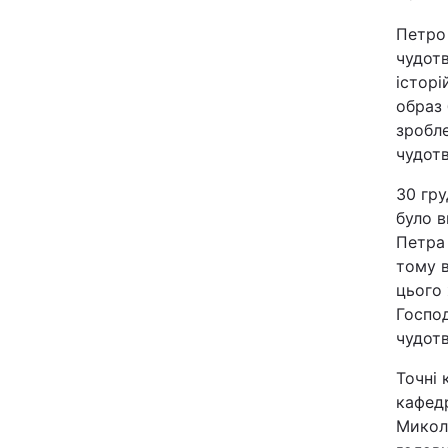
Петро
чудотв
історі
образ 
зробле
чудотв
30 гру
було в
Петра 
тому в
цього 
Госпо
чудот
Точні 
кафед
Микол