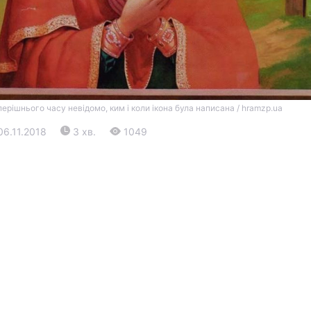
перішнього часу невідомо, ким і коли ікона була написана / hramzp.ua
06.11.2018
3 хв.
1049
Війна
Політика
Світ