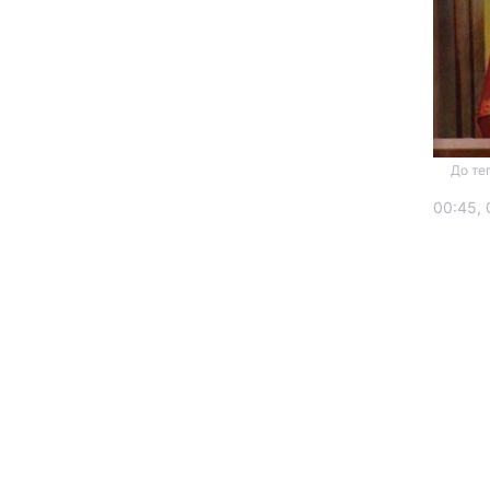
До те
00:45, 
Головна
Україна
Економіка
Екологія
РЕГІОНИ