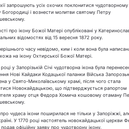
рхії запрошують усіх охочих поклонитися чудотворному
Статті
у Богородиці і вознести молитви святому Петру
шевському.
Думки
сті про ікону Божої Матері опубліковані у Катериносл
Вакансії
альних відомостях від 15 вересня 1872 року.
ерішнього часу невідомо, ким і коли вона була написан
хожа на ікону Охтирської Божої Матері.
 році у Запорізькій Січі чудотворна ікона була перенесе
ння Нові Кайдаки Кодацької паланки Війська Запорозьк
на у Свято-Миколаївському храмі, після чого стала
атися Новокайдацькою, що підтверджується рапортом
Фотобанк
ятеля храму отця Федора Хомича кошовому отаману П
шевському.
Пресцентр
про чудеса ікони поширилася не тільки у Запоріжжі, але
країні. У 1770 році настоятель новокайдацької церкви Ф
подав офіційну заяву про чудотворну ікону.