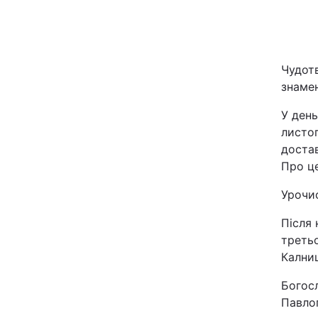
Київ
Дніпро
Чудотв
знамен
Одеса
У день
листоп
доста
Спорт
Про ц
Техно і зв'язок
Урочис
Після 
Зброя
третьо
Кални
Здоров'я
Богос
Цікавинки
Павло