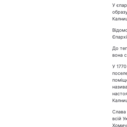
У єпа
Відео з Youtube
образ
Кални
Інтерв'ю
Відомо
Архів
Єпархі
До теп
Контакти
вона с
У 1770
ПОСЛУГИ
поселе
поміще
назив
Реклама на сайті
насто
Кални
Моніторинг
Слава 
всій У
Хомич 