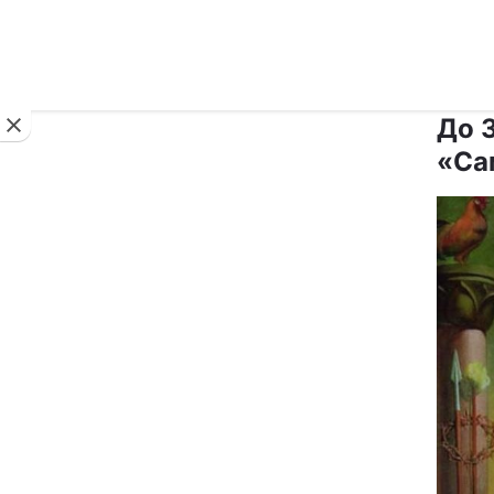
Новини
До 
«Са