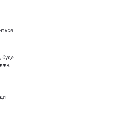
иться
, буде
жжя.
оди