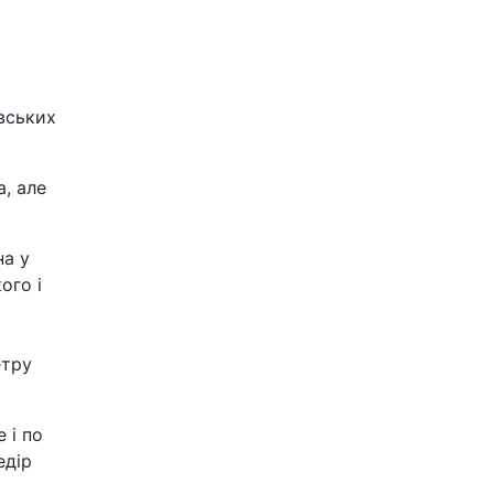
авських
а, але
на у
ого і
етру
 і по
едір