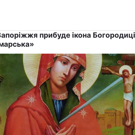
›
›
Релігії
Православ`я
Запоріжжя прибуде ікона Богородиц
марська»