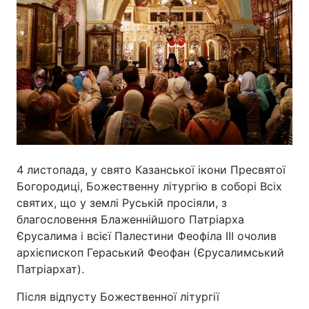
4 листопада, у свято Казанської ікони Пресвятої
Богородиці, Божественну літургію в соборі Всіх
святих, що у землі Руській просіяли, з
благословення Блаженнійшого Патріарха
Єрусалима і всієї Палестини Феофіла III очолив
архієпископ Гераський Феофан (Єрусалимський
Патріархат).
Після відпусту Божественної літургії