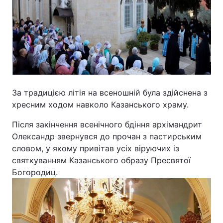
Відео з Youtube
Статті
Інтерв'ю
Думки
Архів
Вакансії
Контакти
За традицією літія на всеношній була здійснена з
хресним ходом навколо Казанського храму.
Після закінчення всенічного бдіння архімандрит
ПОСЛУГИ
Олександр звернувся до прочан з пастирським
словом, у якому привітав усіх віруючих із
Реклама на сайті
Фотобанк
святкуванням Казанського образу Пресвятої
Богородиц.
Моніторинг
Пресцентр