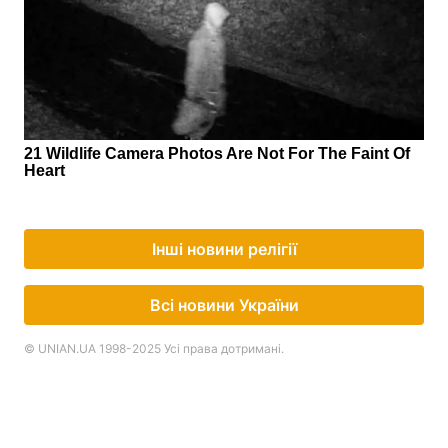
Інші новини релігії
Всі новини України
© UNIAN.UA 1998-2025 Усі права дотримані.