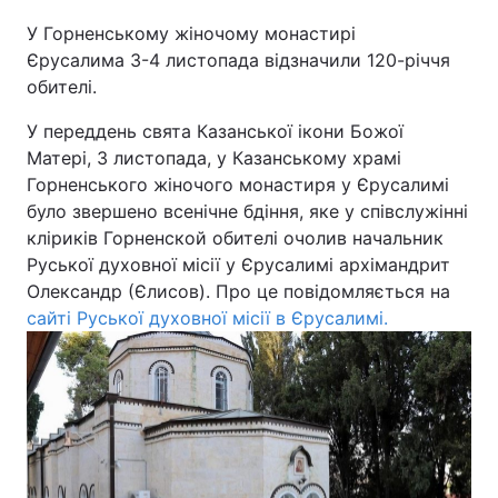
У Горненському жіночому монастирі
Київ
Львів
Єрусалима 3-4 листопада відзначили 120-річчя
обителі.
Дніпро
Харків
У переддень свята Казанської ікони Божої
Одеса
Матері, 3 листопада, у Казанському храмі
Горненського жіночого монастиря у Єрусалимі
було звершено всенічне бдіння, яке у співслужінні
Спорт
Наука
кліриків Горненской обителі очолив начальник
Руської духовної місії у Єрусалимі архімандрит
Олександр (Єлисов). Про це повідомляється на
Техно і зв'язок
Лайт
сайті Руської духовної місії в Єрусалимі.
Зброя
Інциденти
Здоров'я
Туризм
Цікавинки
Погода