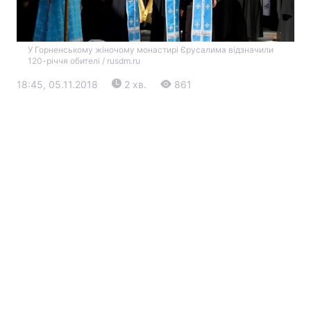
У Горненському жіночому монастирі Єрусалима відзначили
120-річчя обителі / rusdm.ru
18:45, 05.11.2018
2 хв.
861
Головна
Війна
Україна
Політика
Економіка
Світ
Екологія
РЕГІОНИ