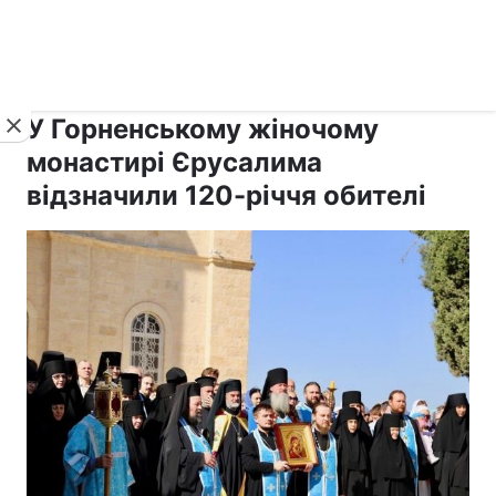
›
›
рус ›
Новини
Релігії
Православ`я
У Горненському жіночому
монастирі Єрусалима
відзначили 120-річчя обителі