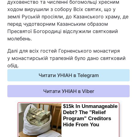
духовенство та численні богомольці хресним
ходом вирушили з собору Всіх святих, що у
землі Руській просіяли, до Казанського храму, де
перед чудотворним Казанським образом
Пресвятої Богородиці відслужили святковий
молебень.
Далі для всіх гостей Горненського монастиря
у монастирській трапезній було дано святковий
обід.
Читати УНІАН в Telegram
Читати УНІАН в Viber