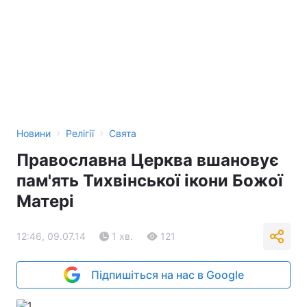
›
›
Новини
Релігії
Свята
Православна Церква вшановує
пам'ять Тихвінської ікони Божої
Матері
12:46, 09.07.14
1 хв.
121
Підпишіться на нас в Google