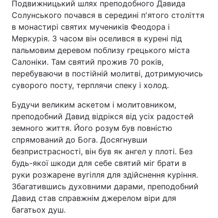
Подвижницький шлях преподобного Давида
Солунського почався в середині п'ятого століття
в монастирі святих мучеників Феодора і
Меркурія. З часом він оселився в курені під
пальмовим деревом поблизу грецького міста
Салоніки. Там святий прожив 70 років,
перебуваючи в постійній молитві, дотримуючись
суворого посту, терплячи спеку і холод.
Будучи великим аскетом і молитовником,
преподобний Давид відрікся від усіх радостей
земного життя. Його розум був повністю
спрямований до Бога. Досягнувши
безпристрасності, він був як ангел у плоті. Без
будь-якої шкоди для себе святий міг брати в
руки розжарене вугілля для здійснення куріння.
Збагатившись духовними дарами, преподобний
Давид став справжнім джерелом віри для
багатьох душ.