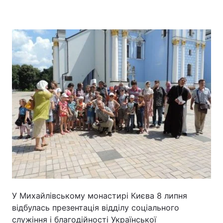
Головна
Війна
Україна
Політика
Економіка
Світ
Спорт
Наука
Техно і зв'язок
Лайт
Зброя
Інциденти
Здоров'я
Туризм
У Михайлівському монастирі Києва 8 липня
Цікавинки
Погода
відбулась презентація відділу соціального
Екологія
Регіони
служіння і благодійності Української