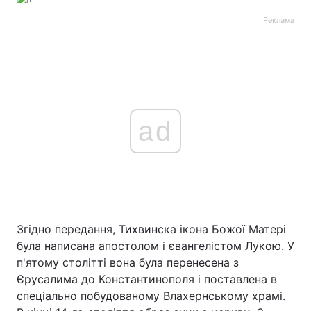
Реклама
ad
Згідно передання, Тихвинска ікона Божої Матері
була написана апостолом і євангелістом Лукою. У
п'ятому столітті вона була перенесена з
Єрусалима до Константинополя і поставлена в
спеціально побудованому Влахернському храмі.