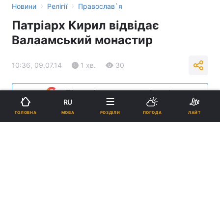
›
›
Новини
Релігії
Православ`я
Патріарх Кирил відвідає
Валаамський монастир
10:36, 09.07.14
1 хв.
30
Підпишіться на нас в Google
RU
МОВА
ГОЛОВНА
РОЗДІЛИ
ПОГОДА
ЛАЙТ
Реклама
ad