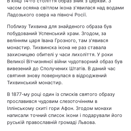
В кінці 14-го століття образ зник з церкви. З
часом осяяна світлом ікона з'явилася над водами
Ладозького озера на півночі Росії.
Поблизу Тихвина для знайденого образа був
побудований Успенський храм. Згодом, за
велінням царя Івана Грозного, там з'явився
монастир. Тихвинска ікона не раз ставала
захисницею обителі у часи лихоліття. У роки
Великої Вітчизняної війни чудотворний образ був
вивезений до Сполучених Штатів. В даний час
святиня знову повернулася в відроджений
Тихвинський монастир.
В 1877-му році один із списків святого образу
прославився чудовим слезоточінням в
Іллінському скиті гори Афон. Згодом монахи
написали точний список ікони і подарували його
руській православній громаді Львова.