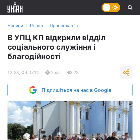
›
›
Новини
Релігії
Православ`я
В УПЦ КП відкрили відділ
соціального служіння і
благодійності
13:28, 09.07.14
2 хв.
23
Підпишіться на нас в Google