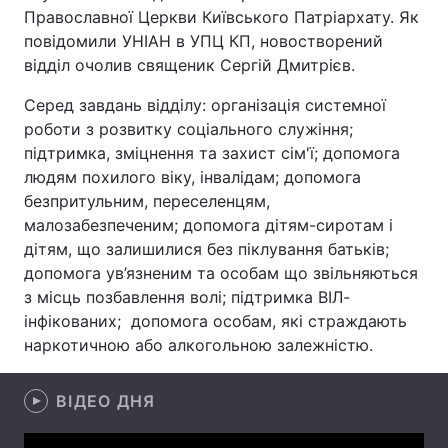
Православної Церкви Київського Патріархату. Як
Лонгріди
повідомили УНІАН в УПЦ КП, новостворений
відділ очолив священик Сергій Дмитрієв.
Відео з Youtube
Статті
Серед завдань відділу: організація системної
роботи з розвитку соціального служіння;
Інтерв'ю
Думки
підтримка, зміцнення та захист сім'ї; допомога
людям похилого віку, інвалідам; допомога
Архів
Вакансії
безпритульним, переселенцям,
малозабезпеченим; допомога дітям-сиротам і
Контакти
дітям, що залишилися без піклування батьків;
Послуги
допомога ув’язненим та особам що звільняються
з місць позбавлення волі; підтримка ВІЛ-
інфікованих; допомога особам, які страждають
наркотичною або алкогольною залежністю.
ВІДЕО ДНЯ