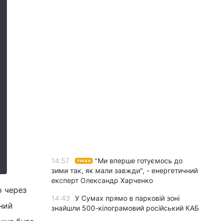
14:57
"Ми вперше готуємось до
УНІАН
зими так, як мали завжди", - енергетичний
експерт Олександр Харченко
о через
14:43
У Сумах прямо в парковій зоні
ний
знайшли 500-кілограмовий російський КАБ