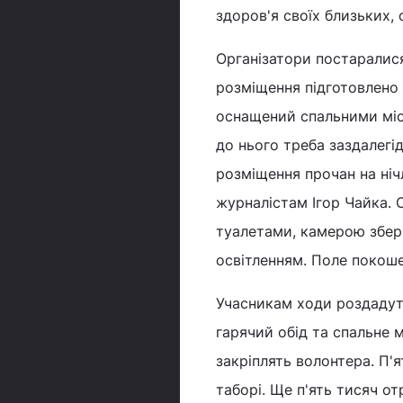
здоров'я своїх близьких, 
Організатори постаралися
розміщення підготовлено 
оснащений спальними місц
до нього треба заздалегі
розміщення прочан на ніч
журналістам Ігор Чайка. 
туалетами, камерою збер
освітленням. Поле покошен
Учасникам ходи роздадут
гарячий обід та спальне 
закріплять волонтера. П'
таборі. Ще п'ять тисяч о