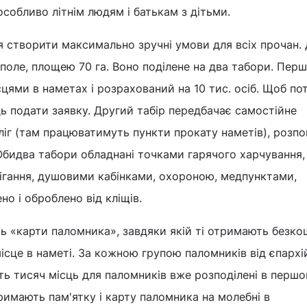
особливо літнім людям і батькам з дітьми.
 створити максимально зручні умови для всіх прочан. 
поле, площею 70 га. Воно поділене на два табори. Пер
ями в наметах і розрахований на 10 тис. осіб. Щоб по
дь подати заявку. Другий табір передбачає самостійне
ліг (там працюватимуть пункти прокату наметів), розпо
Обидва табори обладнані точками гарячого харчування,
ігання, душовими кабінками, охороною, медпунктами,
о і оброблено від кліщів.
ь «карти паломника», завдяки якій ті отримають безк
місце в наметі. За кожною групою паломників від єпархі
ять тисяч місць для паломників вже розподілені в перш
тримають пам'ятку і карту паломника на молебні в