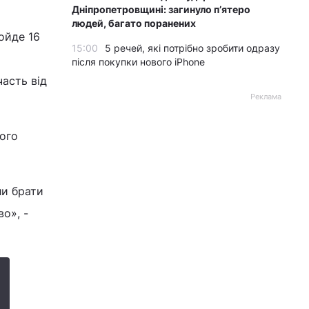
Дніпропетровщині: загинуло пʼятеро
людей, багато поранених
ойде 16
15:00
5 речей, які потрібно зробити одразу
після покупки нового iPhone
часть від
Реклама
ного
ли брати
о», -