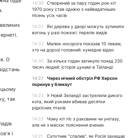
ожна буде
14:39
Створений за пару годин рок-хіт
1970 року став однією з найвидатніших
.
пісень усіх часів
 великих
14:37
Які дерева у дворі можуть зупинити
вогонь у разі пожежі: перелік видів
ернеті.
14:33
Малюк носорога показав 10 левам,
хто на дорозі головний: кумедне відео
я. О
14:30
За кілька годин загинуло понад 230
тисяч людей: історія цунамі в Таїланді
відстань
14:27
Через нічний обстріл РФ Херсон
поринув у блекаут
 цьому
14:23
У Новій Зеландії застрелили дикого
ку, так
кота, який роками вбивав десятки
рідкісних птахів
14:23
Чому кіт п’є з раковини чи унітазу,
падів
але не з миски: пояснення вчених
ов'я і
14:21
Супутник "спалив", як Росія захищає