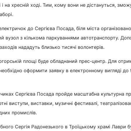
і на хресній ході. Тим, кому вони не дістануться, змож
аборі.
електричок до Сергієва Посада, біля міста організован
й вузол з кількома паркуваннями автотранспорту. Доп
заходів нададуть близько тисячі волонтерів.
огорській площі буде обладнаний прес-центр. Для отри
необхідно оформити заявку в електронному вигляді до 
нчиках Сергієва Посада пройде масштабна культурна п
тні виступи, виставки, музичні фестивалі, театралізова
дних промислів.
бного Сергія Радонезького в Троїцькому храмі Лаври б