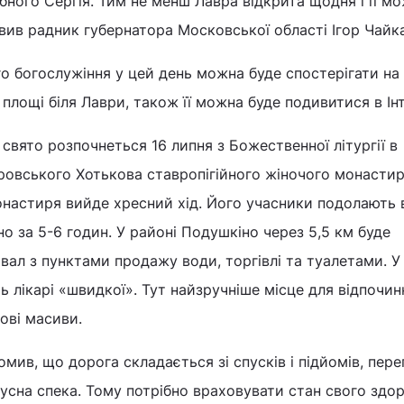
ного Сергія. Тим не менш Лавра відкрита щодня і її м
заявив радник губернатора Московської області Ігор Чайка
о богослужіння у цей день можна буде спостерігати на
площі біля Лаври, також її можна буде подивитися в Інт
 свято розпочнеться 16 липня з Божественної літургії в
ровського Хотькова ставропігійного жіночого монастир
монастиря вийде хресний хід. Його учасники подолають 
но за 5-6 годин. У районі Подушкіно через 5,5 км буде
вал з пунктами продажу води, торгівлі та туалетами. У
 лікарі «швидкої». Тут найзручніше місце для відпочин
ові масиви.
мив, що дорога складається зі спусків і підйомів, пере
усна спека. Тому потрібно враховувати стан свого здор