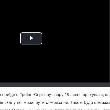
Play
Video
о приїде в Троїце-Сергієву лавру 18 липня врахувати, щ
ів вхід у неї може бути обмежений. Також буде обмеже