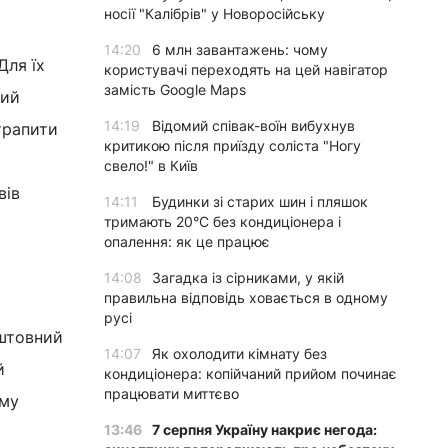
носії "Калібрів" у Новоросійську
14:20
6 млн завантажень: чому
Для їх
користувачі переходять на цей навігатор
замість Google Maps
ший
14:19
Відомий співак-воїн вибухнув
трапити
критикою після приїзду соліста "Ногу
свело!" в Київ
вів
14:11
Будинки зі старих шин і пляшок
тримають 20°C без кондиціонера і
опалення: як це працює
14:08
Загадка із сірниками, у якій
правильна відповідь ховається в одному
русі
оштовний
14:07
Як охолодити кімнату без
й
кондиціонера: копійчаний прийом починає
працювати миттєво
ому
13:46
7 серпня Україну накриє негода: