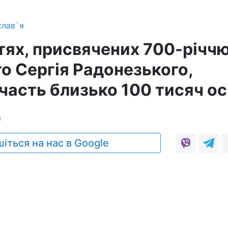
слав`я
тях, присвячених 700-річч
о Сергія Радонезького,
часть близько 100 тисяч ос
0
іться на нас в Google