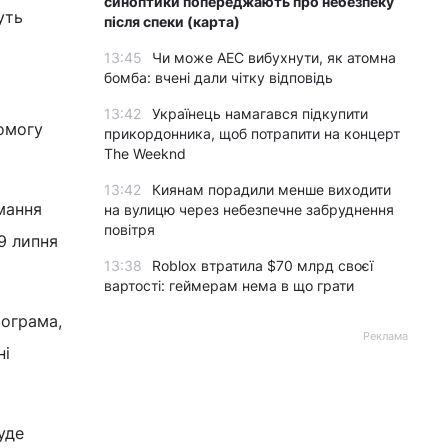
синоптики попереджають про небезпеку
уть
після спеки (карта)
13:45
Чи може АЕС вибухнути, як атомна
бомба: вчені дали чітку відповідь
о
13:42
Українець намагався підкупити
омогу
прикордонника, щоб потрапити на концерт
The Weeknd
13:42
Киянам порадили менше виходити
мання
на вулицю через небезпечне забруднення
повітря
9 липня
13:38
Roblox втратила $70 млрд своєї
вартості: геймерам нема в що грати
рограма,
Реклама
ні
уде