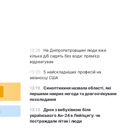
13:28
На Дніпропетровщині люди вже
кілька діб сидять без води: прем’єр
відреагував
13:20
5 найскладніших професій на
авіаносці США
13:19
Синоптикиня назвала області, які
першими накриє негода та довгоочікуване
похолодання
13:13
Дрон з вибухівкою біля
s
українського Ан-24 в Лейпцигу: чи
постраждали літак і люди