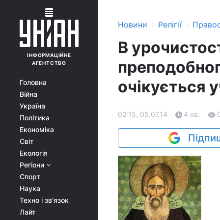
›
›
Новини
Релігії
Право
В урочистос
ІНФОРМАЦІЙНЕ
преподобног
АГЕНТСТВО
очікується у
Головна
Війна
Україна
02:15, 05.07.14
4 хв.
Політика
Економіка
Підпиш
Світ
Екологія
Регіони
Спорт
Наука
Техно і зв'язок
Лайт