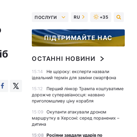
RU
+35
ПОСЛУГИ
ю
ПІДТРИМАЙТЕ НАС
іб
ОСТАННІ НОВИНИ
15:14
Не щороку: експерти назвали
ідеальний термін для заміни смартфона
15:12
Перший лінкор Трампа коштуватиме
дорожче суперавіаносця: названо
приголомшливу ціну корабля
15:09
Окупанти атакували дроном
маршрутку в Херсоні: серед поранених –
дитина
15:08
Росіяни завдали ударів по