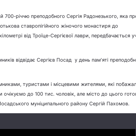
ній 700-річчю преподобного Сергія Радонезького, яка пр
отькова ставропігійного жіночого монастиря до
кілометрі від Троїце-Сергієвої лаври, передбачається у
мників відвідає Сергієв Посад у день пам'яті преподоб
мниками, туристами і місцевими жителями, які побажа
 очікуємо до 100 тис. чоловік, але місто до цього готов
 Посадського муніципального району Сергій Пахомов.