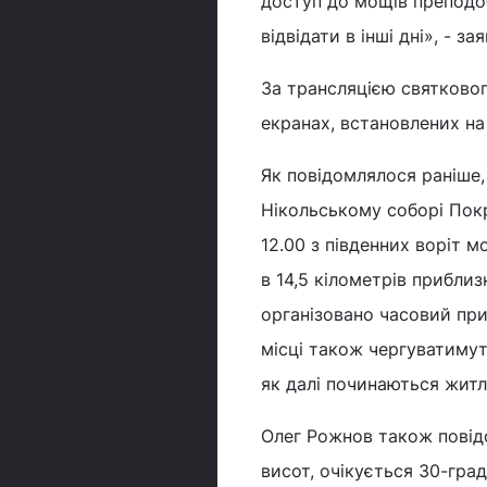
доступ до мощів преподоб
відвідати в інші дні», - 
За трансляцією святковог
екранах, встановлених на 
Як повідомлялося раніше,
Нікольському соборі Пок
12.00 з південних воріт 
в 14,5 кілометрів приблиз
організовано часовий при
місці також чергуватимуть
як далі починаються житл
Олег Рожнов також повідо
висот, очікується 30-град