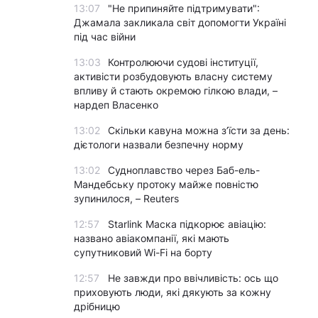
13:07
"Не припиняйте підтримувати":
Джамала закликала світ допомогти Україні
під час війни
13:03
Контролюючи судові інституції,
активісти розбудовують власну систему
впливу й стають окремою гілкою влади, –
нардеп Власенко
13:02
Скільки кавуна можна з’їсти за день:
дієтологи назвали безпечну норму
13:02
Судноплавство через Баб-ель-
Мандебську протоку майже повністю
зупинилося, – Reuters
12:57
Starlink Маска підкорює авіацію:
названо авіакомпанії, які мають
супутниковий Wi-Fi на борту
12:57
Не завжди про ввічливість: ось що
приховують люди, які дякують за кожну
дрібницю