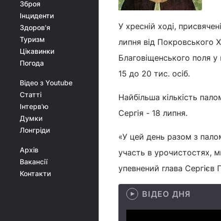
Зброя
Інциденти
У хресній ході, присвяче
Здоров'я
Туризм
липня від Покровського Х
Цікавинки
Благовіщенського поля у 
Погода
15 до 20 тис. осіб.
Відео з Youtube
Статті
Найбільша кількість пало
Інтерв'ю
Сергія - 18 липня.
Думки
Лонгріди
«У цей день разом з пало
Архів
участь в урочистостях, ми
Вакансії
упевнений глава Сергієв
Контакти
ВІДЕО ДНЯ