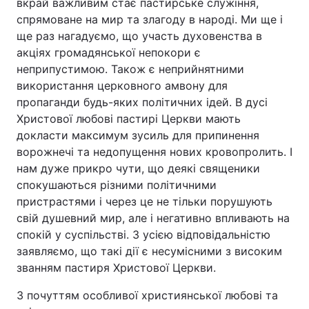
вкрай важливим стає пастирське служіння,
спрямоване на мир та злагоду в народі. Ми ще і
Тема оформлення
ще раз нагадуємо, що участь духовенства в
акціях громадянської непокори є
неприпустимою. Також є неприйнятними
використання церковного амвону для
пропаганди будь-яких політичних ідей. В дусі
Христової любові пастирі Церкви мають
докласти максимум зусиль для припинення
ворожнечі та недопущення нових кровопролить. І
нам дуже прикро чути, що деякі священики
спокушаються різними політичними
пристрастями і через це не тільки порушують
свій душевний мир, але і негативно впливають на
спокій у суспільстві. З усією відповідальністю
заявляємо, що такі дії є несумісними з високим
званням пастиря Христової Церкви.
З почуттям особливої християнської любові та