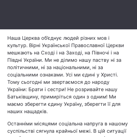
Лонгріди
Відео з Youtube
Статті
Наша Церква об’єднує людей різних мов і
Інтерв'ю
Думки
культур. Вірні Української Православної Церкви
мешкають на Сході і на Заході, на Півночі і на
Архів
Вакансії
Півдні України. Ми не ділимо нашу паству ні за
політичними, ні за національними, ні за
Контакти
соціальними ознаками. Усі ми єдині у Христі.
Тому сьогодні ми звертаємося до народу
Послуги
України: Брати і сестри! Не розривайте нашу
Батьківщину, примиріться один з одним! Ми
маємо зберегти єдину Україну, зберегти її для
наших нащадків.
Останніми місяцями соціальна напруга в нашому
суспільстві сягнула крайньої межі. В цій ситуації