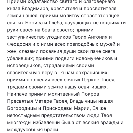
Приими ходатайство святаго и благовернаго
князя Владимира, крестителя и просветителя
земли нашея; приими молитву страстотерпцев
святых Бориса и Глеба, научающих не поднимати
руки своея на брата своего; приими
заступничество угодников Твоих Антония и
Феодосия и с ними всех преподобных мужей и
жен, слезами покаяния души свои паче снега
убеливших; приими подвиги новомучеников и
исповедников, страданиями своими
спасительную веру в Тя нам сохранивших;
приими прошения всех святых Церкве Твоея,
трудами своими землю нашу освятивших.
Наипаче приими молитвенный Покров
Пресвятыя Матере Твоея, Владычицы нашея
Богородицы и Приснодевы Марии, Ея же
непостыдным предстательством люди Твоя
многажды избавленни быша от всякия вражды и
междуусобныя брани.