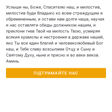
Услыши ны, Боже, Спасителю наш, и милостив,
милостив буди Владыко ко всем страждущим и
обремененным, и остави нам долги наша, научая
и нас оставляти обиды должником нашим, и
преклони гнев Твой на милость Твою, усмиряя
всякия крамолы и нестроения в державе нашей,
яко Ты еси един благий и человеколюбивый Бог
наш, и Тебе славу возсылаем Отцу и Сыну и
Святому Духу, ныне и присно и во веки веков.
Аминь.
ПІДТРИМАЙТЕ НАС