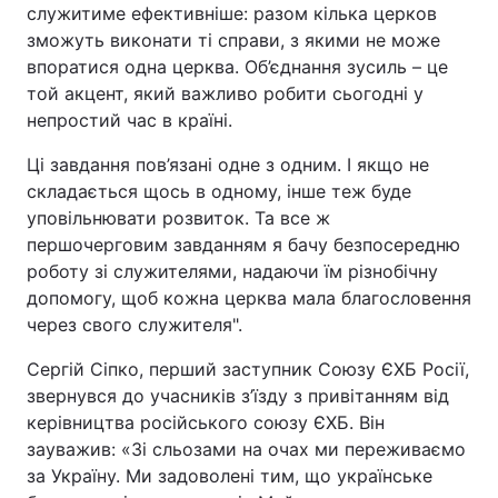
служитиме ефективніше: разом кілька церков
зможуть виконати ті справи, з якими не може
впоратися одна церква. Об’єднання зусиль – це
той акцент, який важливо робити сьогодні у
непростий час в країні.
Ці завдання пов’язані одне з одним. І якщо не
складається щось в одному, інше теж буде
уповільнювати розвиток. Та все ж
першочерговим завданням я бачу безпосередню
роботу зі служителями, надаючи їм різнобічну
допомогу, щоб кожна церква мала благословення
через свого служителя".
Сергій Сіпко, перший заступник Союзу ЄХБ Росії,
звернувся до учасників з’їзду з привітанням від
керівництва російського союзу ЄХБ. Він
зауважив: «Зі сльозами на очах ми переживаємо
за Україну. Ми задоволені тим, що українське