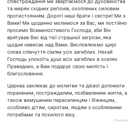
співстраждання ми звертаємося до духовенства
та мирян східних регіонів, охоплених силовим
протистоянням. Дорогі наші брати і сестри! Ми з
Вами! Ми щоденно молимося за Вас, ми постійно
просимо Всемилостивого Господа, аби Він
врятував Вас від тієї страшної загрози, яка
щодня нависає над Вами. Висловлюємо щирі
слова співчуття сім’ям усіх загиблих. Нехай
Господь упокоїть душі всіх загиблих в оселях
Праведних, а Вам подарує свою милість і
благословення.
Церква закликає до молитви та дієвої допомоги
пораненим, постраждалим, позбавленим житла, а
також вимушеним переселенцям і біженцям,
особливо дітям, сиротам, людям з особливими
потребами та похилого віку.
Реклама