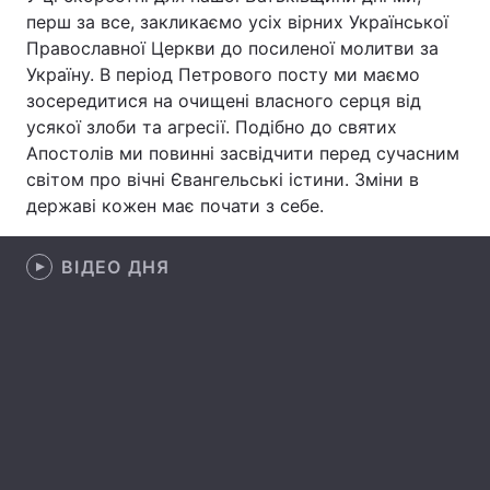
перш за все, закликаємо усіх вірних Української
Православної Церкви до посиленої молитви за
Україну. В період Петрового посту ми маємо
Головна
Війна
зосередитися на очищені власного серця від
усякої злоби та агресії. Подібно до святих
Україна
Політика
Апостолів ми повинні засвідчити перед сучасним
світом про вічні Євангельські істини. Зміни в
Економіка
Світ
державі кожен має почати з себе.
Спорт
Наука
ВІДЕО ДНЯ
Техно і зв'язок
Лайт
Зброя
Інциденти
Здоров'я
Туризм
Цікавинки
Погода
Екологія
Регіони