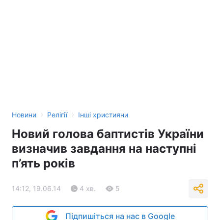
›
›
Новини
Релігії
Інші християни
Новий голова баптистів України
визначив завдання на наступні
п’ять років
14:12, 19.06.14
4 хв.
5
Підпишіться на нас в Google