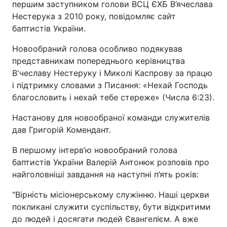
першим заступником голови ВСЦ ЄХБ В’ячеслава
Нестерука з 2010 року, повідомляє сайт
баптистів України.
Новообраний голова особливо подякував
представникам попереднього керівництва
В'чеславу Нестеруку і Миколі Каспрову за працю
і підтримку словами з Писання: «Нехай Господь
благословить і нехай тебе стереже» (Числа 6:23).
Настанову для новообраної команди служителів
дав Григорій Комендант.
В першому інтерв’ю новообраний голова
баптистів України Валерій Антонюк розповів про
найголовніші завдання на наступні п’ять років:
"Вірність місіонерському служінню. Наші церкви
покликані служити суспільству, бути відкритими
до людей і досягати людей Євангелієм. А вже