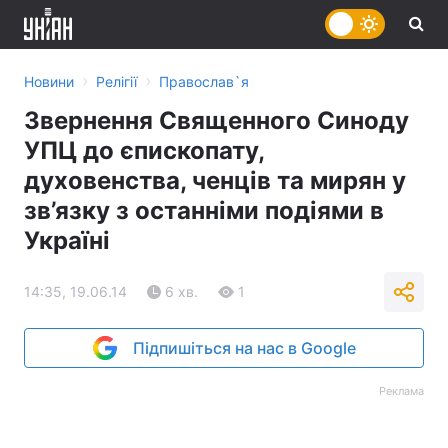
›
›
Новини
Релігії
Православ`я
Звернення Священного Синоду
УПЦ до єпископату,
духовенства, ченців та мирян у
зв’язку з останніми подіями в
Україні
14:35, 19.06.14
6 хв.
1
Підпишіться на нас в Google
Реклама