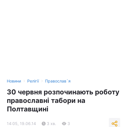
›
›
Новини
Релігії
Православ`я
30 червня розпочинають роботу
православні табори на
Полтавщині
14:05, 19.06.14
3 хв.
3