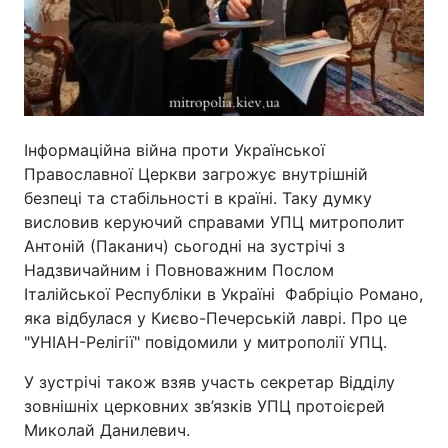
Інформаційна війна проти Української
Православної Церкви загрожує внутрішній
безпеці та стабільності в країні. Таку думку
висловив керуючий справами УПЦ митрополит
Антоній (Паканич) сьогодні на зустрічі з
Надзвичайним і Повноважним Послом
Італійської Республіки в Україні Фабріціо Романо,
яка відбулася у Києво-Печерській лаврі. Про це
"УНІАН-Релігії" повідомили у митрополії УПЦ.
У зустрічі також взяв участь секретар Відділу
зовнішніх церковних зв’язків УПЦ протоієрей
Миколай Данилевич.