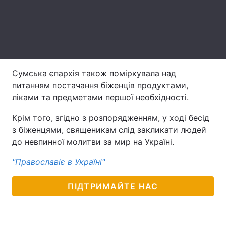
Лонгріди
Відео з Youtube
Статті
Інтерв'ю
Думки
Сумська єпархія також поміркувала над
питанням постачання біженців продуктами,
Архів
Вакансії
ліками та предметами першої необхідності.
Контакти
Крім того, згідно з розпорядженням, у ході бесід
з біженцями, священикам слід закликати людей
Послуги
до невпинної молитви за мир на Україні.
"Православіє в Україні"
ПІДТРИМАЙТЕ НАС