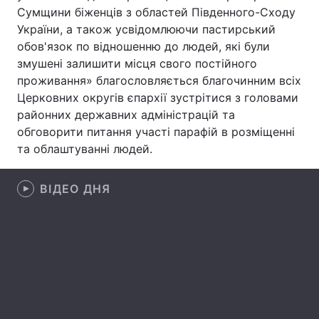
Сумщини біженців з областей Південного-Сходу
України, а також усвідомлюючи пастирський
обов'язок по відношенню до людей, які були
Головна
Війна
змушені залишити місця свого постійного
проживання» благословляється благочинним всіх
Україна
Політика
Церковних округів єпархії зустрітися з головами
районних державних адміністрацій та
Економіка
Світ
обговорити питання участі парафій в розміщенні
та облаштуванні людей.
Спорт
Наука
Техно і зв'язок
Лайт
ВІДЕО ДНЯ
Зброя
Інциденти
Здоров'я
Туризм
Цікавинки
Погода
Екологія
Регіони