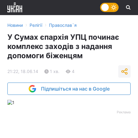
›
›
Новини
Релігії
Православ`я
У Сумах єпархія УПЦ починає
комплекс заходів з надання
допомоги біженцям
21:22, 18.06.14
1 хв.
4
Підпишіться на нас в Google
Реклама