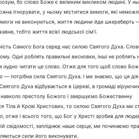
 розум, бо слово Боже є великим викликом людині. У н
можна ігнорувати, у ньому міститися вимоги, які немож
вимоги не виконуються, життя людини йде шкереберть —
жавне, тобто життя всієї людської сім'ї.
ість Самого Бога серед нас силою Святого Духа. Сло
му. Одні роблять правильні висновки, інші не роблять 
ім нудно читати це слово. Отже для того щоб слово Бож
 — потрібна сила Святого Духа. І ми знаємо, що ця дія
 Святого Духа відбувається в Церкві, в громаді віруючи
о навколо престолу Божого і звершуємо Божественну
я Тіла й Крові Христових, то силою Святого Духа ми 
, отже і всього того, що Бог у Христі зробив для людей.
ій свідомості, запліднює наше серце, ми починаємо пр
являються сили його виконувати.