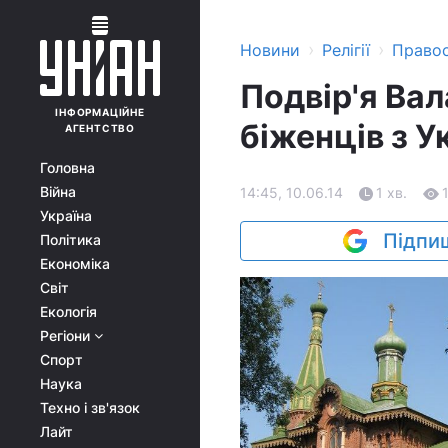
›
›
Новини
Релігії
Право
Подвір'я Ва
ІНФОРМАЦІЙНЕ
біженців з У
АГЕНТСТВО
Головна
Війна
14:45, 10.06.14
1 хв.
Україна
Підпиш
Політика
Економіка
Світ
Екологія
Регіони
Спорт
Наука
Техно і зв'язок
Лайт