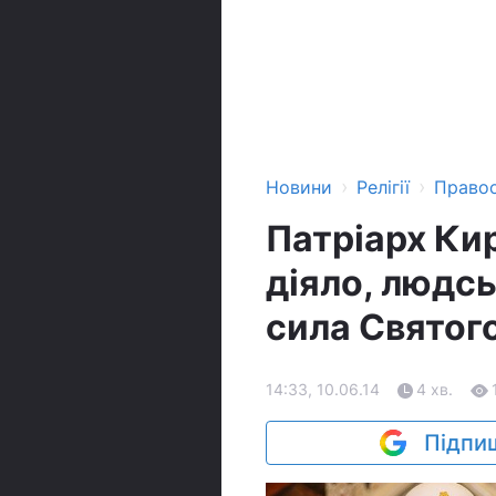
›
›
Новини
Релігії
Право
Патріарх Ки
діяло, людсь
сила Святог
14:33, 10.06.14
4 хв.
Підпиш