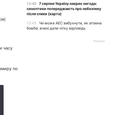
13:46
7 серпня Україну накриє негода:
синоптики попереджають про небезпеку
після спеки (карта)
ія)
13:45
Чи може АЕС вибухнути, як атомна
бомба: вчені дали чітку відповідь
Реклама
и часу
вмиру по