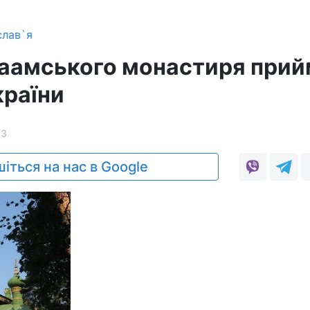
слав`я
лаамського монастиря при
країни
13
іться на нас в Google