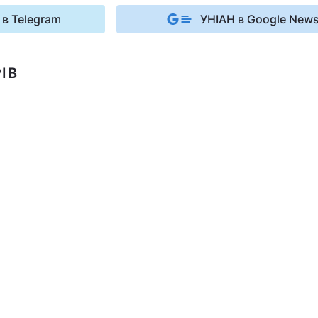
 в Telegram
УНІАН в Google New
ІВ