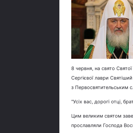
8 червня, на свято Святої 
Сергієвої лаври Святіший
з Первосвятительським с
"Усіх вас, дорогі отці, бр
Цим великим святом завер
прославляли Господа Воск