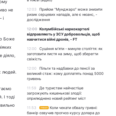
ьому
12:03
Прийом "Мунджаро" може знизити
ливо не
ризик серцевих нападів, але є нюанс, -
 і
дослідження
12:00
Колумбійські наркокартелі
відправляють у ЗСУ добровольців, щоб
во Боже
навчитися війні дронів, - FT
ніяких
12:00
Сушіння м'яти - минуле століття: як
заготовити листя на зиму, щоб зберегти
е діяло,
свіжість
12:00
Пільги та надбавки до пенсії за
х людей.
великий стаж: кому доплатять понад 5000
гривень
11:59
Де туристам найчастіше
стаємо
загрожують кишенькові злодії:
 І тоді
оприлюднено новий рейтинг міст
авильно
11:53
Коли чекати обвалу гривні:
УНІАН
банкір озвучив прогноз курсу долара до