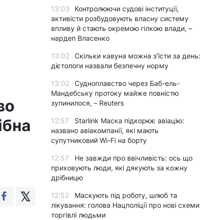
13:03
Контролюючи судові інституції,
активісти розбудовують власну систему
впливу й стають окремою гілкою влади, –
нардеп Власенко
13:02
Скільки кавуна можна з’їсти за день:
дієтологи назвали безпечну норму
13:02
Судноплавство через Баб-ель-
Мандебську протоку майже повністю
во
зупинилося, – Reuters
ібна
12:57
Starlink Маска підкорює авіацію:
названо авіакомпанії, які мають
супутниковий Wi-Fi на борту
12:57
Не завжди про ввічливість: ось що
приховують люди, які дякують за кожну
дрібницю
12:52
Маскують під роботу, шлюб та
лікування: голова Нацполіції про нові схеми
торгівлі людьми