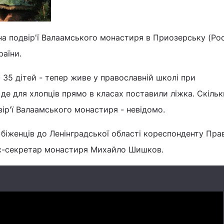
 на подвір'ї Валаамського монастиря в Приозерську (Рос
раїни.
 35 дітей - тепер живе у православній школі при
 де для хлопців прямо в класах поставили ліжка. Скільк
вір'ї Валаамського монастиря - невідомо.
біженців до Ленінградської області кореспонденту Пра
ес-секретар монастиря Михайло Шишков.