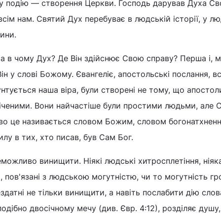
у подію — створення Церкви. Господь дарував Духа Св
всім нам. Святий Дух перебуває в людській історії, у л
ини.
 а в чому Дух? Де Він здійснює Свою справу? Перша і, 
ін у слові Божому. Євангеліє, апостольські послання, всі
унтується наша віра, були створені не тому, що апостол
ченими. Вони найчастіше були простими людьми, але 
лово це називається словом Божим, словом богонатхнен
лу в тих, хто писав, був Сам Бог.
можливо винищити. Ніякі людські хитросплетіння, ніяк
и, пов'язані з людською могутністю, чи то могутність гр
ездатні не тільки винищити, а навіть послабити дію слов
одібно двосічному мечу (див. Євр. 4:12), розділяє душу,