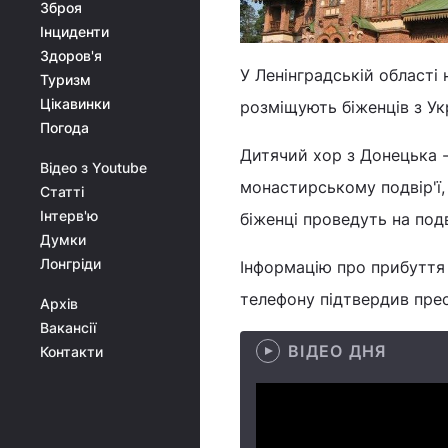
Зброя
Інциденти
Здоров'я
У Ленінградській області
Туризм
Цікавинки
розміщують біженців з Ук
Погода
Дитячий хор з Донецька -
Відео з Youtube
монастирському подвір'ї,
Статті
Інтерв'ю
біженці проведуть на под
Думки
Лонгріди
Інформацію про прибуття 
телефону підтвердив пр
Архів
Вакансії
ВІДЕО ДНЯ
Контакти