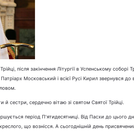
Трійці, після закінчення Літургії в Успенському соборі Т
 Патріарх Московський і всієї Русі Кирил звернувся до
ловом.
ати й сестри, сердечно вітаю зі святом Святої Трійці.
шується період П'ятидесятниці. Від Пасхи до цього д
реслого, що вознісся. А сьогоднішній день присвячени