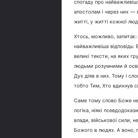
спогаду про найважливіш
апостолам і через них — 
житті, у житті кожної люд
Хтось, можливо, запитає:
найважливіша відповідь: В
великі тексти, на яких гр
людьми розумними й осві
Дух діяв в них. Тому і с
тобто Тим, Хто вдихнув си
Саме тому слово Боже не
логіка, ніякі псевдодоказ
влади, військової сили, н
Божого в людях. А воно, п