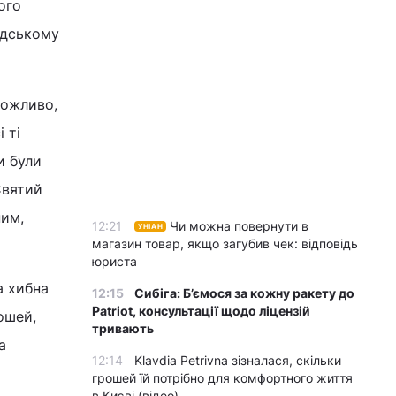
ого
юдському
можливо,
 ті
и були
Святий
ним,
12:21
Чи можна повернути в
УНІАН
магазин товар, якщо загубив чек: відповідь
юриста
а хибна
12:15
Сибіга: Б’ємося за кожну ракету до
Patriot, консультації щодо ліцензій
ошей,
тривають
а
12:14
Klavdia Petrivna зізналася, скільки
грошей їй потрібно для комфортного життя
в Києві (відео)