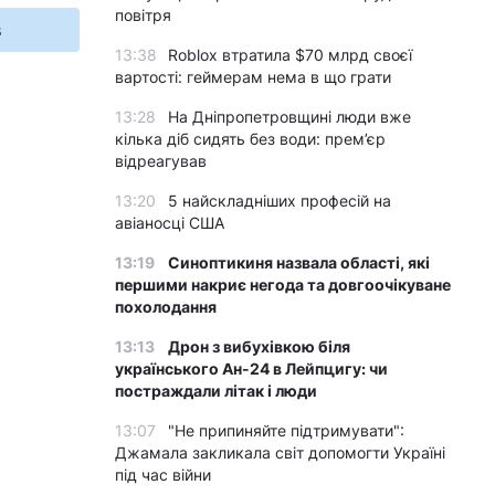
повітря
s
13:38
Roblox втратила $70 млрд своєї
вартості: геймерам нема в що грати
13:28
На Дніпропетровщині люди вже
кілька діб сидять без води: прем’єр
відреагував
13:20
5 найскладніших професій на
авіаносці США
13:19
Синоптикиня назвала області, які
першими накриє негода та довгоочікуване
похолодання
13:13
Дрон з вибухівкою біля
українського Ан-24 в Лейпцигу: чи
постраждали літак і люди
13:07
"Не припиняйте підтримувати":
Джамала закликала світ допомогти Україні
під час війни