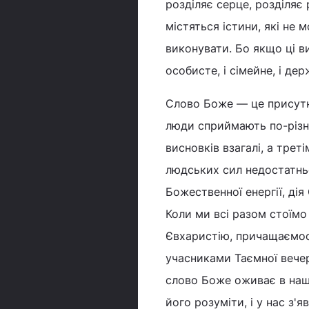
розділяє серце, розділяє
містяться істини, які не 
виконувати. Бо якщо ці 
особисте, і сімейне, і дер
Слово Боже — це присутн
люди сприймають по-різно
висновків взагалі, а трет
людських сил недостатньо
Божественної енергії, дія
Коли ми всі разом стоїм
Євхаристію, причащаємос
учасниками Таємної вечері
слово Боже оживає в наш
його розуміти, і у нас з'