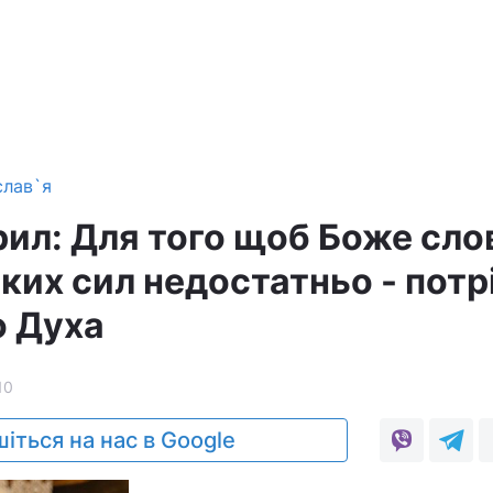
слав`я
рил: Для того щоб Боже сло
ких сил недостатньо - потр
о Духа
10
іться на нас в Google