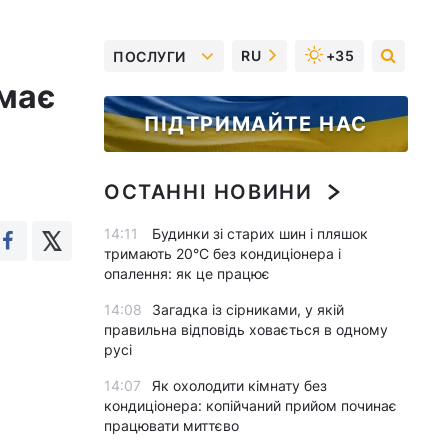
RU
+35
ПОСЛУГИ
ймає
ПІДТРИМАЙТЕ НАС
ОСТАННІ НОВИНИ
14:11
Будинки зі старих шин і пляшок
тримають 20°C без кондиціонера і
опалення: як це працює
14:08
Загадка із сірниками, у якій
правильна відповідь ховається в одному
русі
14:07
Як охолодити кімнату без
кондиціонера: копійчаний прийом починає
працювати миттєво