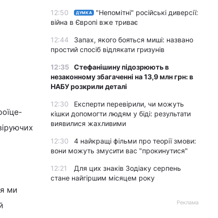
12:50
"Непомітні" російські диверсії:
ДУМКА
війна в Європі вже триває
12:44
Запах, якого бояться миші: названо
простий спосіб відлякати гризунів
12:35
Стефанішину підозрюють в
незаконному збагаченні на 13,9 млн грн: в
НАБУ розкрили деталі
12:30
Експерти перевірили, чи можуть
роїце-
кішки допомогти людям у біді: результати
виявилися жахливими
 віруючих
12:30
4 найкращі фільми про теорії змови:
вони можуть змусити вас "прокинутися"
12:21
Для цих знаків Зодіаку серпень
стане найгіршим місяцем року
ня ми
Реклама
й