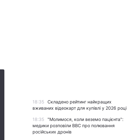
18:35
Складено рейтинг найкращих
вживаних відеокарт для купівлі у 2026 році
18:35
"Молимося, коли веземо пацієнта":
медики розповіли BBC про полювання
російських дронів