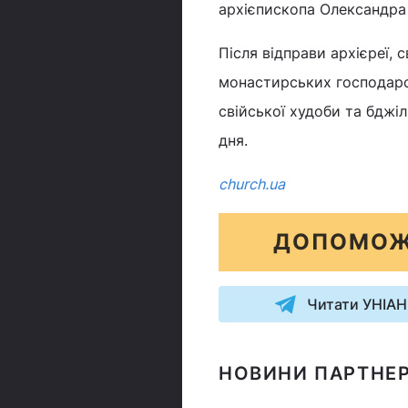
архієпископа Олександра 
Після відправи архієреї
монастирських господарст
свійської худоби та бджі
дня.
church.ua
ДОПОМОЖ
Читати УНІАН
НОВИНИ ПАРТНЕР