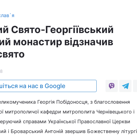
слав`я
й Свято-Георгіївський
ний монастир відзначив
свято
18
іться на нас в Google
 великомученика Георгія Побідоносця, з благословення
ої митрополичої кафедри митрополита Чернівецького і
керуючий справами Української Православної Церкви
ий і Броварський Антоній звершив Божественну літург