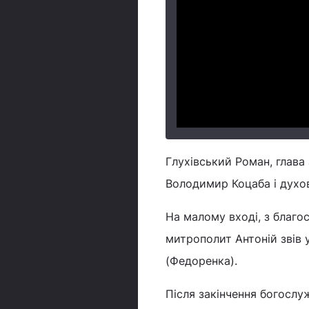
Глухівський Роман, глава
Володимир Коцаба і духов
На малому вході, з благо
митрополит Антоній звів 
(Федоренка).
Після закінчення богослу