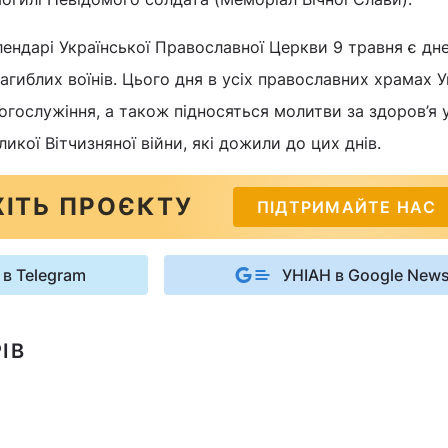
ендарі Української Православної Церкви 9 травня є дн
гиблих воїнів. Цього дня в усіх православних храмах У
огослужіння, а також підносяться молитви за здоров’я у
ликої Вітчизняної війни, які дожили до цих днів.
ІТЬ ПРОЄКТУ
ПІДТРИМАЙТЕ НАС
 в Telegram
УНІАН в Google New
ІВ