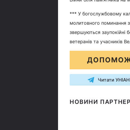
*** У богослужбовому кал
молитовного поминання за
звершуються заупокійні б
ветеранів та учасників Ве
ДОПОМОЖ
Читати УНІАН
НОВИНИ ПАРТНЕР