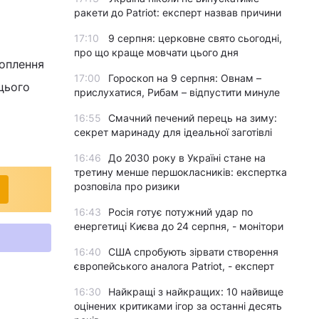
ракети до Patriot: експерт назвав причини
17:10
9 серпня: церковне свято сьогодні,
про що краще мовчати цього дня
роплення
17:00
Гороскоп на 9 серпня: Овнам –
цього
прислухатися, Рибам – відпустити минуле
16:55
Смачний печений перець на зиму:
секрет маринаду для ідеальної заготівлі
16:46
До 2030 року в Україні стане на
третину менше першокласників: експертка
розповіла про ризики
16:43
Росія готує потужний удар по
енергетиці Києва до 24 серпня, - монітори
16:40
США спробують зірвати створення
європейського аналога Patriot, - експерт
16:30
Найкращі з найкращих: 10 найвище
оцінених критиками ігор за останні десять