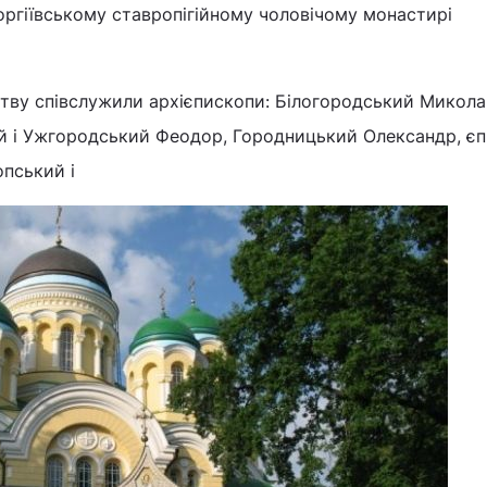
ргіївському ставропігійному чоловічому монастирі
ву співслужили архієпископи: Білогородський Миколай
ий і Ужгородський Феодор, Городницький Олександр, єп
опський і