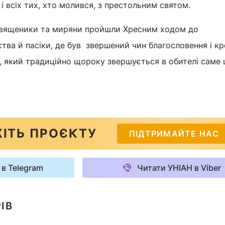
і всіх тих, хто молився, з престольним святом.
, священики та миряни пройшли Хресним ходом до
ва й пасіки, де був звершений чин благословення і к
л, який традиційно щороку звершується в обителі саме 
ІТЬ ПРОЄКТУ
ПІДТРИМАЙТЕ НАС
 в Telegram
Читати УНІАН в Viber
ІВ