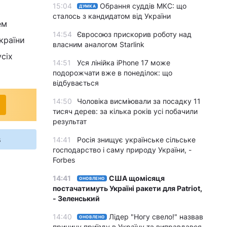
15:04
Обрання суддів МКС: що
ДУМКА
сталось з кандидатом від України
ем
14:54
Євросоюз прискорив роботу над
країни
власним аналогом Starlink
сіх
14:51
Уся лінійка iPhone 17 може
подорожчати вже в понеділок: що
відбувається
14:50
Чоловіка висміювали за посадку 11
тисяч дерев: за кілька років усі побачили
результат
s
14:41
Росія знищує українське сільське
господарство і саму природу України, -
Forbes
14:41
США щомісяця
ОНОВЛЕНО
постачатимуть Україні ракети для Patriot,
- Зеленський
14:40
Лідер "Ногу свело!" назвав
ОНОВЛЕНО
причину приїзду в Україну та виправдався