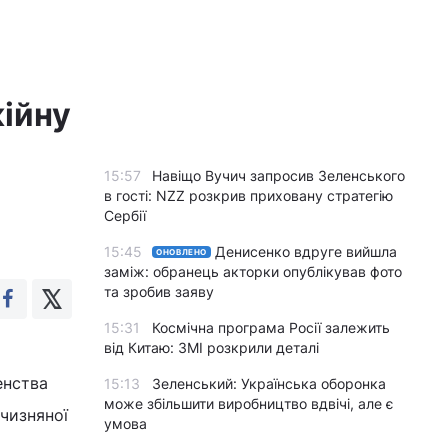
ійну
15:57
Навіщо Вучич запросив Зеленського
в гості: NZZ розкрив приховану стратегію
Сербії
15:45
Денисенко вдруге вийшла
ОНОВЛЕНО
заміж: обранець акторки опублікував фото
та зробив заяву
15:31
Космічна програма Росії залежить
від Китаю: ЗМІ розкрили деталі
енства
15:13
Зеленський: Українська оборонка
може збільшити виробництво вдвічі, але є
тчизняної
умова