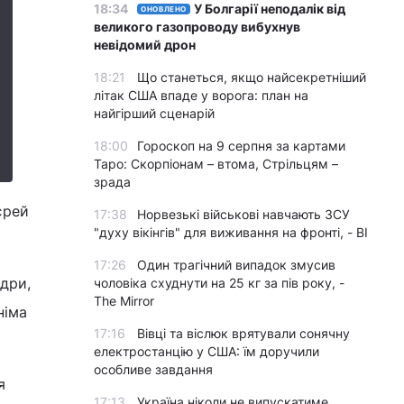
18:34
У Болгарії неподалік від
ОНОВЛЕНО
великого газопроводу вибухнув
невідомий дрон
18:21
Що станеться, якщо найсекретніший
літак США впаде у ворога: план на
найгірший сценарій
18:00
Гороскоп на 9 серпня за картами
Таро: Скорпіонам – втома, Стрільцям –
зрада
єрей
17:38
Норвезькі військові навчають ЗСУ
"духу вікінгів" для виживання на фронті, - BI
17:26
Один трагічний випадок змусив
дри,
чоловіка схуднути на 25 кг за пів року, -
The Mirror
німа
17:16
Вівці та віслюк врятували сонячну
електростанцію у США: їм доручили
особливе завдання
я
17:13
Україна ніколи не випускатиме