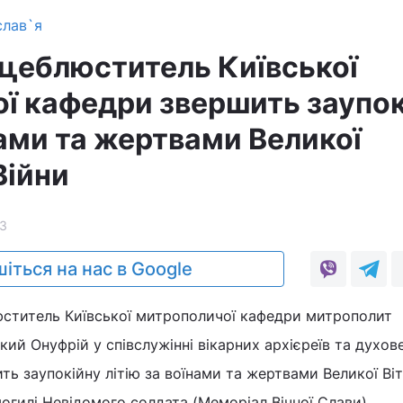
слав`я
сцеблюститель Київської
ї кафедри звершить заупок
нами та жертвами Великої
Війни
3
іться на нас в Google
люститель Київської митрополичої кафедри митрополит
кий Онуфрій у співслужінні вікарних архієреїв та духов
ить заупокійну літію за воїнами та жертвами Великої Ві
могилі Невідомого солдата (Меморіал Вічної Слави).