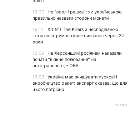
років
16:30
Не "орел і решка": як українською
правильно назвати сторони монети
16:11
Хіт №1 The Killers з несподіваною
історією отримав гучне визнання через 22
роки
16:09
На Херсонщині росіянам наказали
почати "вільне полювання" на
автотранспорт, - ОВА
16:03
Україна має знищувати пускові і
виробництво ракет: експерт сказав, що для
цього потрібно
Реклама