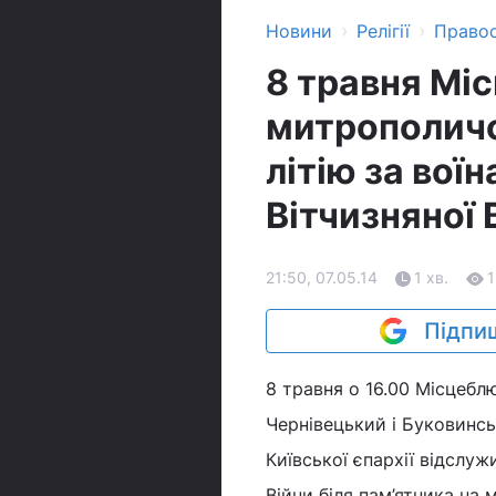
›
›
Новини
Релігії
Право
8 травня Мі
митрополичо
літію за вої
Вітчизняної 
21:50, 07.05.14
1 хв.
1
Підпиш
8 травня о 16.00 Місцеб
Чернівецький і Буковинсь
Київської єпархії відслуж
Війни біля пам’ятника на 