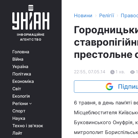
›
›
Новини
Релігії
Право
Городницьки
ІНФОРМАЦІЙНЕ
ставропігій
АГЕНТСТВО
престольне 
Головна
Війна
Україна
22:55, 07.05.14
1 хв.
Політика
Економіка
Підпиш
Світ
Екологія
6 травня, в день пам’яті
Регіони
Спорт
Місцеблюстителя Київськ
Наука
Буковинського Онуфрія, 
Техно і зв'язок
митрополит Бориспільськ
Лайт