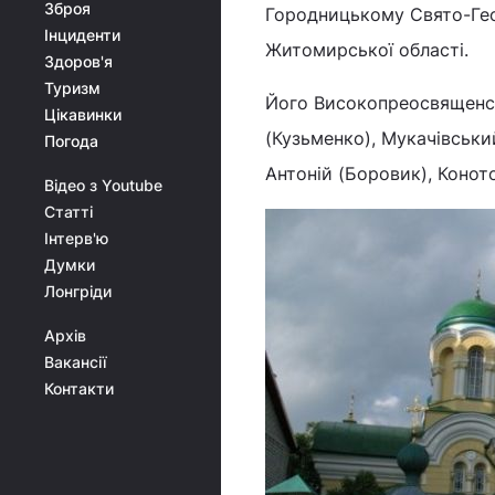
Зброя
Городницькому Свято-Гео
Інциденти
Житомирської області.
Здоров'я
Туризм
Його Високопреосвященст
Цікавинки
(Кузьменко), Мукачівськ
Погода
Антоній (Боровик), Конот
Відео з Youtube
Статті
Інтерв'ю
Думки
Лонгріди
Архів
Вакансії
Контакти