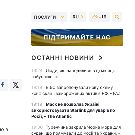
RU
+19
ПОСЛУГИ
ПІДТРИМАЙТЕ НАС
ОСТАННІ НОВИНИ
19:24
Люди, які народилися в ці місяці,
найуспішніші
19:19
В ЄС запропонували нову схему
конфіскації заморожених активів РФ, - FAZ
19:19
Маск не дозволив Україні
використовувати Starlink для ударів по
Росії, - The Atlantic
19:00
Туреччина закрила Чорне море для
ію в
суден, що прямували до Росії та України, -