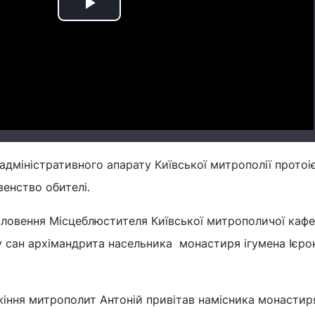
Play
Video
 адміністративного апарату Київської митрополії протоі
енство обителі.
словення Місцеблюстителя Київської митрополичої кафе
у сан архімандрита насельника монастиря ігумена Ієро
жіння митрополит Антоній привітав намісника монастир