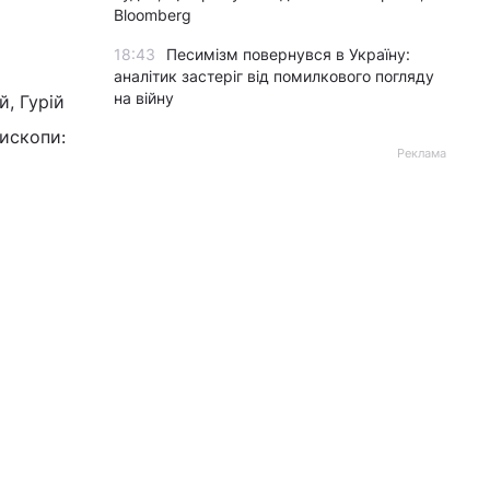
Bloomberg
18:43
Песимізм повернувся в Україну:
аналітик застеріг від помилкового погляду
на війну
, Гурій
ископи:
Реклама