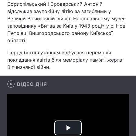
Бориспільський і Броварський Антоній
Лонгріди
відслужив заупокійну літію за загиблими у
Великій Вітчизняній війні в Національному музеї-
заповіднику «Битва за Київ у 1943 році» у с. Нові
Відео з Youtube
Статті
Петрівці Вишгородського району Київської
області.
Інтерв'ю
Думки
Перед богослужінням відбулася церемонія
Архів
Вакансії
покладання квітів біля меморіалу пам’яті жертв
Вітчизняної війни.
Контакти
Послуги
ВІДЕО ДНЯ
Play