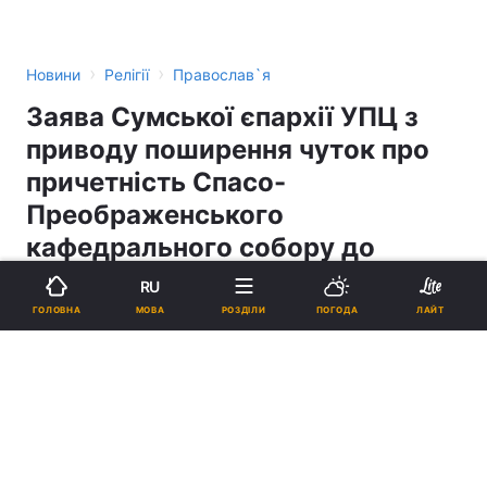
›
›
Новини
Релігії
Православ`я
Заява Сумської єпархії УПЦ з
приводу поширення чуток про
причетність Спасо-
Преображенського
кафедрального собору до
зберігання зброї
RU
МОВА
ГОЛОВНА
РОЗДІЛИ
ПОГОДА
ЛАЙТ
12:32, 07.05.14
4 хв.
7
Підпишіться на нас в Google
Собор у Сумах