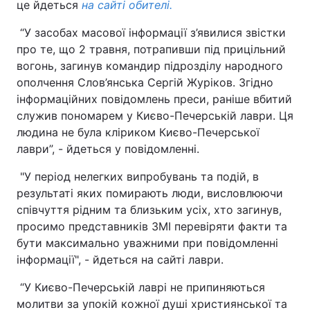
це йдеться
на сайті обителі.
“У засобах масової інформації з’явилися звістки
про те, що 2 травня, потрапивши під прицільний
вогонь, загинув командир підрозділу народного
ополчення Слов’янська Сергій Журіков. Згідно
інформаційних повідомлень преси, раніше вбитий
служив пономарем у Києво-Печерській лаври. Ця
людина не була кліриком Києво-Печерської
лаври”, - йдеться у повідомленні.
"У період нелегких випробувань та подій, в
результаті яких помирають люди, висловлюючи
співчуття рідним та близьким усіх, хто загинув,
просимо представників ЗМІ перевіряти факти та
бути максимально уважними при повідомленні
інформації", - йдеться на сайті лаври.
“У Києво-Печерській лаврі не припиняються
молитви за упокій кожної душі християнської та