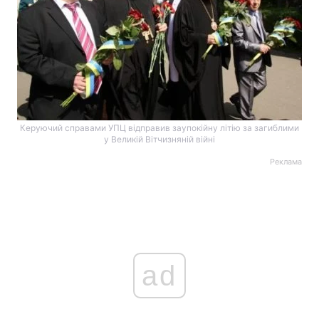
Керуючий справами УПЦ відправив заупокійну літію за загиблими
у Великій Вітчизняній війні
Реклама
ad