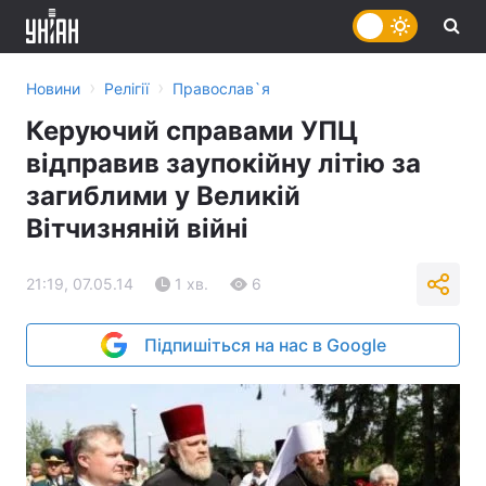
›
›
Новини
Релігії
Православ`я
Керуючий справами УПЦ
відправив заупокійну літію за
загиблими у Великій
Вітчизняній війні
21:19, 07.05.14
1 хв.
6
Підпишіться на нас в Google