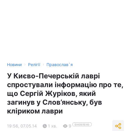
›
›
Новини
Релігії
Православ`я
У Києво-Печерській лаврі
спростували інформацію про те,
що Сергій Журіков, який
загинув у Слов’янську, був
кліриком лаври
ОНОВЛЕНО
19:56, 07.05.14
1 хв.
9