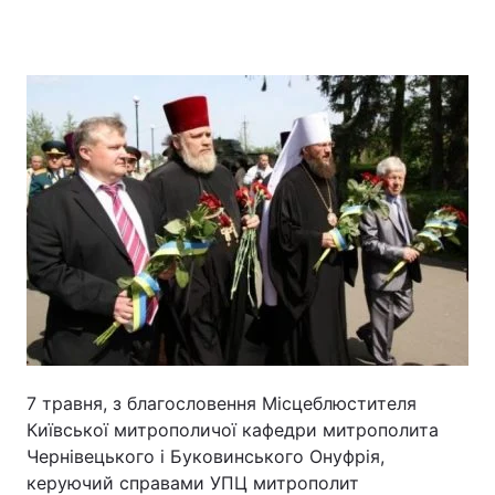
Головна
Війна
Україна
Політика
Економіка
Світ
Спорт
Наука
Техно і зв'язок
Лайт
Зброя
Інциденти
Здоров'я
Туризм
7 травня, з благословення Місцеблюстителя
Київської митрополичої кафедри митрополита
Цікавинки
Погода
Чернівецького і Буковинського Онуфрія,
керуючий справами УПЦ митрополит
Екологія
Регіони