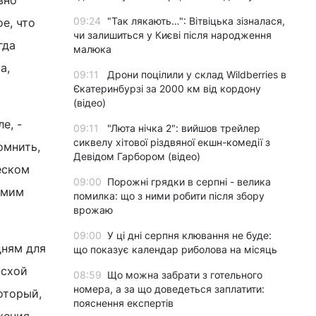
вно
09:24
"Так лякають…": Вітвіцька зізналася,
е, что
чи залишиться у Києві після народження
гда
малюка
а,
09:11
Дрони поцілили у склад Wildberries в
Єкатеринбурзі за 2000 км від кордону
(відео)
е, -
09:11
"Люта нічка 2": вийшов трейлер
сиквелу хітової різдвяної екшн-комедії з
омнить,
Девідом Гарбором (відео)
еском
09:00
Порожні грядки в серпні - велика
амим
помилка: що з ними робити після збору
врожаю
09:00
У ці дні серпня клювання не буде:
дням для
що показує календар риболова на місяць
асхой
08:59
Що можна забрати з готельного
номера, а за що доведеться заплатити:
оторый,
пояснення експертів