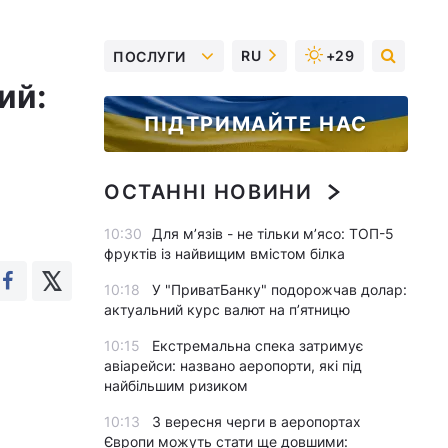
RU
+29
ПОСЛУГИ
ий:
ПІДТРИМАЙТЕ НАС
ОСТАННІ НОВИНИ
10:30
Для м’язів - не тільки м’ясо: ТОП-5
фруктів із найвищим вмістом білка
10:18
У "ПриватБанку" подорожчав долар:
актуальний курс валют на п’ятницю
10:15
Екстремальна спека затримує
авіарейси: названо аеропорти, які під
найбільшим ризиком
10:13
З вересня черги в аеропортах
Європи можуть стати ще довшими: