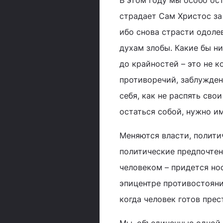
В этом году мы особо ос
страдает Сам Христос за
ибо снова страсти одолев
духам злобы. Какие бы н
до крайностей – это не 
противоречий, заблуждени
себя, как не распять св
остаться собой, нужно и
Меняются власти, полити
политические предпочтен
человеком – придется но
эпицентре противостояни
когда человек готов пре