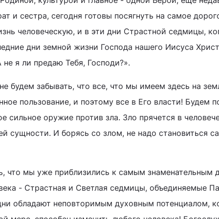
Родиной, культурой и главное - одной Верой, еще неда
ат и сестра, сегодня готовы посягнуть на самое дорого
изнь человеческую, и в эти дни Страстной седмицы, ко
едние дни земной жизни Господа нашего Иисуса Христ
 не я ли предаю Тебя, Господи?».
не будем забывать, что все, что мы имеем здесь на земл
ное пользование, и поэтому все в Его власти! Будем п
ое сильное оружие против зла. Зло прячется в человеч
ей сущности. И борясь со злом, не надо становиться с
, что мы уже приблизились к самым знаменательным 
ека - Страстная и Светлая седмицы, объединяемые П
 дни обладают неповторимым духовным потенциалом, к