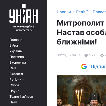
›
›
Новини
Релігії
Право
Митрополит 
ІНФОРМАЦІЙНЕ
Настав особ
АГЕНТСТВО
ближніми!
Головна
Війна
Україна
00:26, 17.04.14
4 хв.
Політика
Економіка
Підпиш
Світ
Екологія
Регіони
Спорт
Наука
Техно і зв'язок
Лайт