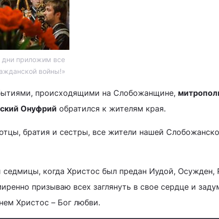
и дни приложим все
ражданской войны!»
обытиями, происходящими на Слобожанщине,
митропол
вский Онуфрий
обратился к жителям края.
отцы, братия и сестры, все жители нашей Слобожанск
й седмицы, когда Христос был предан Иудой, Осужден, 
иренно призываю всех заглянуть в свое сердце и заду
 нем Христос – Бог любви.