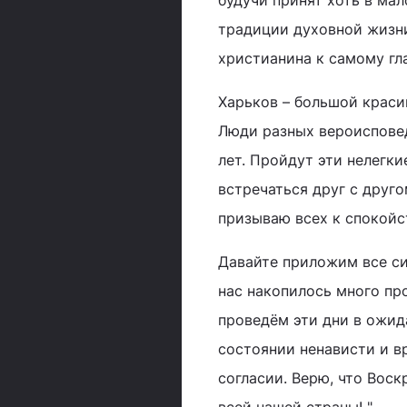
будучи принят хоть в мал
традиции духовной жизни
христианина к самому гл
Харьков – большой краси
Люди разных вероиспове
лет. Пройдут эти нелегки
встречаться друг с друго
призываю всех к спокойс
Давайте приложим все си
нас накопилось много пр
проведём эти дни в ожид
состоянии ненависти и в
согласии. Верю, что Вос