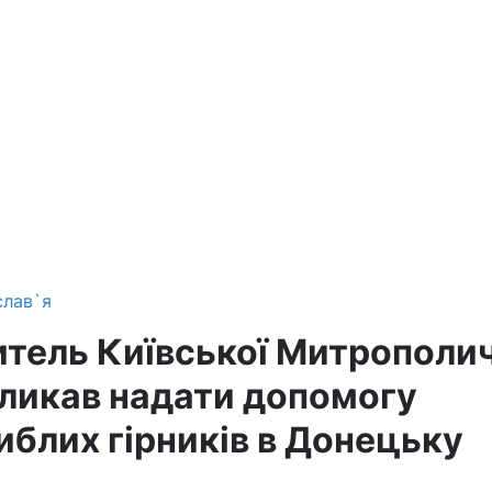
слав`я
тель Київської Митрополич
ликав надати допомогу
иблих гірників в Донецьку