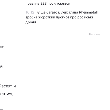
правила EES посилюються
10:12
Є ще багато цілей: глава Rheinmetall
зробив жорсткий прогноз про російські
дрони
Реклама
ит
ой
Распят и
маться,