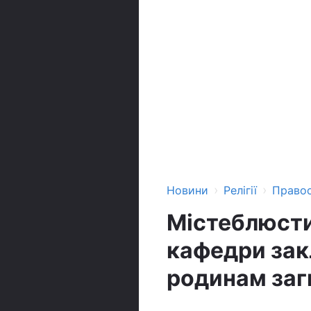
›
›
Новини
Релігії
Право
Містеблюсти
кафедри зак
родинам заг