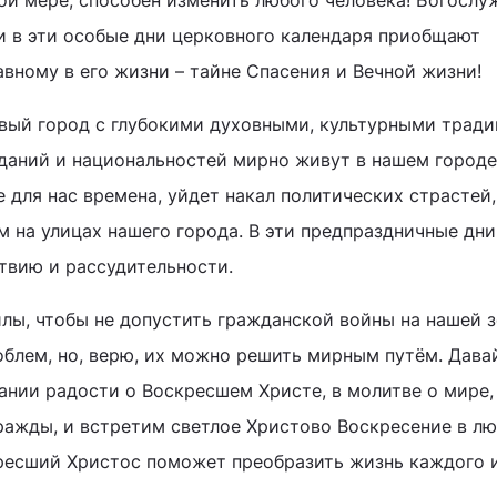
ой мере, способен изменить любого человека! Богослу
 в эти особые дни церковного календаря приобщают
авному в его жизни – тайне Спасения и Вечной жизни!
вый город с глубокими духовными, культурными тради
даний и национальностей мирно живут в нашем городе
е для нас времена, уйдет накал политических страстей,
м на улицах нашего города. В эти предпраздничные дни
твию и рассудительности.
лы, чтобы не допустить гражданской войны на нашей з
облем, но, верю, их можно решить мирным путём. Дава
ании радости о Воскресшем Христе, в молитве о мире, 
ражды, и встретим светлое Христово Воскресение в лю
кресший Христос поможет преобразить жизнь каждого и