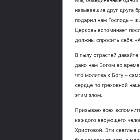
Мы, объединенные одной 
называвшие друг друга бр
подарил нам Господь – ж
Церковь вспоминает посл
должны спросить себя: «А
В пылу страстей давайте 
дано нам Богом во времен
что молитва к Богу – сам
сердце по греховной наш
этим злом.
Призываю всех вспомнить
каждого верующего челов
Христовой. Эти светлые