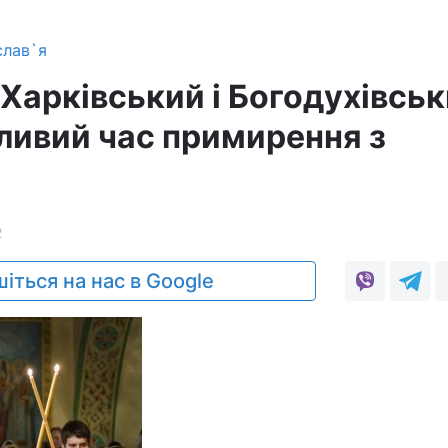
слав`я
Харківський і Богодухівськ
ливий час примирення з
2
іться на нас в Google