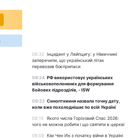
s
08:32
Інцидент у Лейпцигу: у Німеччині
заперечили, що український літак
перевозив боєприпаси
08:24
РФ використовує українських
військовополонених для формування
бойових підрозділів, - ISW
08:23
Синоптикиня назвала точну дату,
коли вже похолоднішає по всій Україні
08:15
Якого числа Горіховий Спас 2026:
чого не можна робити і що святити в церкві
08:08
Кім Чен Ин з початку війни в Україні