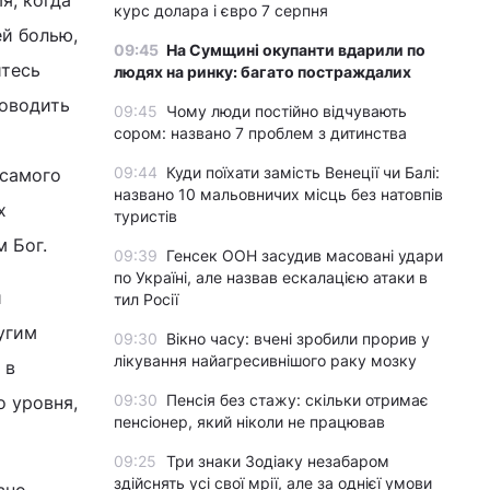
я, когда
курс долара і євро 7 серпня
ей болью,
09:45
На Сумщині окупанти вдарили по
йтесь
людях на ринку: багато постраждалих
доводить
09:45
Чому люди постійно відчувають
сором: названо 7 проблем з дитинства
09:44
Куди поїхати замість Венеції чи Балі:
 самого
названо 10 мальовничих місць без натовпів
х
туристів
м Бог.
09:39
Генсек ООН засудив масовані удари
по Україні, але назвав ескалацією атаки в
и
тил Росії
угим
09:30
Вікно часу: вчені зробили прорив у
лікування найагресивнішого раку мозку
 в
09:30
Пенсія без стажу: скільки отримає
о уровня,
пенсіонер, який ніколи не працював
09:25
Три знаки Зодіаку незабаром
здійснять усі свої мрії, але за однієї умови