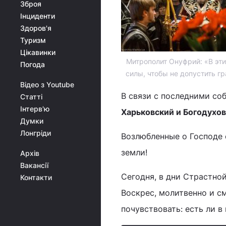
Зброя
Інциденти
Здоров'я
Туризм
Цікавинки
Митрополит Онуфрий: «В эт
Погода
силы, чтобы не допустить г
Відео з Youtube
В связи с последними с
Статті
Інтерв'ю
Харьковский и Богодухо
Думки
Лонгріди
Возлюбленные о Господе 
земли!
Архів
Вакансії
Сегодня, в дни Страстно
Контакти
Воскрес, молитвенно и см
почувствовать: есть ли в