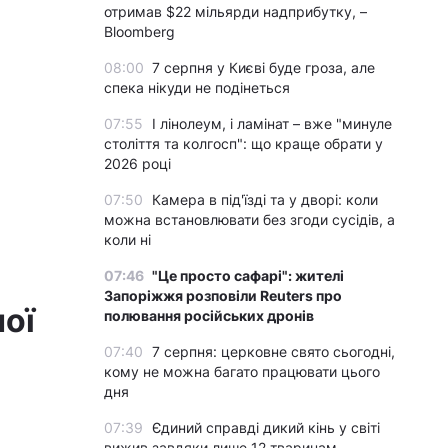
отримав $22 мільярди надприбутку, –
Bloomberg
08:00
7 серпня у Києві буде гроза, але
спека нікуди не подінеться
07:55
І лінолеум, і ламінат – вже "минуле
століття та колгосп": що краще обрати у
2026 році
07:50
Камера в під'їзді та у дворі: коли
можна встановлювати без згоди сусідів, а
коли ні
07:46
"Це просто сафарі": жителі
Запоріжжя розповіли Reuters про
ої
полювання російських дронів
07:40
7 серпня: церковне свято сьогодні,
кому не можна багато працювати цього
дня
07:39
Єдиний справді дикий кінь у світі
вижив завдяки лише 12 тваринам