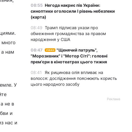
жения,
08:55
Негода накриє пів України:
синоптики оголосили І рівень небезпеки
(карта)
08:49
Трамп підписав укази про
циями.
обмеження громадянства за правом
народження у США
 много
08:47
"Щенячий патруль",
УНІАН
 а нам
"Морозивник" і "Мотор Сіті": головні
прем'єри в кінотеатрах цього тижня
08:41
Як рицинова олія впливає на
волосся: дослідження пояснюють користь
цього народного засобу
емле. У
йте
Реклама
а не в
бви и
з нас и