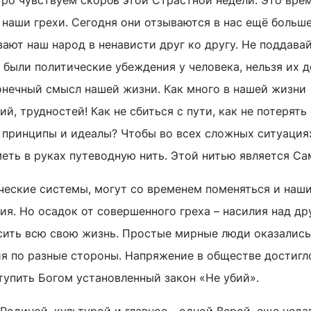
тро чувствуем скорбь этой Страстной недели. Это врем
 наши грехи. Сегодня они отзываются в нас ещё больш
ают наш народ в ненависти друг ко другу. Не поддава
и были политические убеждения у человека, нельзя их 
конечный смысл нашей жизни. Как много в нашей жизни
й, трудностей! Как не сбиться с пути, как не потерять
ои принципы и идеалы? Чтобы во всех сложных ситуация
меть в руках путеводную нить. Этой нитью является Са
ческие системы, могут со временем поменяться и наш
ия. Но осадок от совершенного греха – насилия над др
сить всю свою жизнь. Простые мирные люди оказались
я по разные стороны. Напряжение в обществе достигл
ступить Богом установленный закон «Не убий».