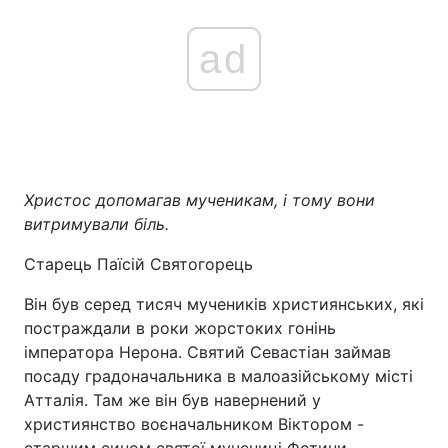
ad
Христос допомагав мученикам, і тому вони
витримували біль.
Старець Паїсій Святогорець
Він був серед тисяч мучеників християнських, які
постраждали в роки жорстоких гонінь
імператора Нерона. Святий Севастіан займав
посаду градоначальника в малоазійському місті
Атталія. Там же він був навернений у
християнство воєначальником Віктором -