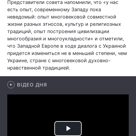
Представители совета напомнили, что «у нас
есть опыт, современному Западу пока
Лонгріди
неведомый: опыт многовековой совместной
жизни разных этносов, культур и религиозных
Відео з Youtube
Статті
традиций, опыт построения цивилизации
многообразия и многоукладности» и отметили,
Інтерв'ю
Думки
что Западной Европе в ходе диалога с Украиной
придется измениться не в меньшей степени, чем
Архів
Вакансії
Украине, стране с многовековой духовно-
нравственной традицией.
Контакти
Послуги
ВІДЕО ДНЯ
Play