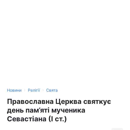
›
›
Новини
Релігії
Свята
Православна Церква святкує
день пам’яті мученика
Севастіана (І ст.)