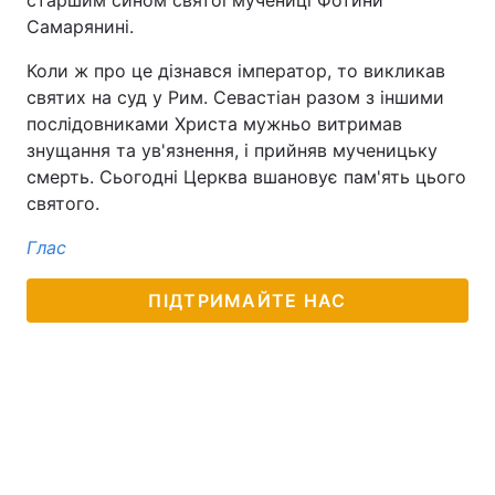
старшим сином святої мучениці Фотини
Самарянині.
Коли ж про це дізнався імператор, то викликав
святих на суд у Рим. Севастіан разом з іншими
послідовниками Христа мужньо витримав
знущання та ув'язнення, і прийняв мученицьку
смерть. Сьогодні Церква вшановує пам'ять цього
святого.
Глас
ПІДТРИМАЙТЕ НАС