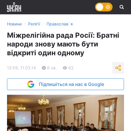
›
›
Новини
Релігії
Православ`я
Міжрелігійна рада Росії: Братні
народи знову мають бути
відкриті один одному
12:59, 11.03.14
6 хв.
62
Підпишіться на нас в Google