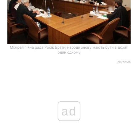
Міжрелігійна рада Росії: Братні народи знову мають бути відкриті
один одному
Реклама
ad