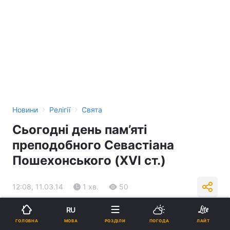
›
›
Новини
Релігії
Свята
Сьогодні день пам’яті
преподобного Севастіана
Пошехонського (XVІ ст.)
12:08, 11.03.14
1 хв.
50
RU
Підпишіться на нас в Google
МОВА
ГОЛОВНА
РОЗДІЛИ
ПОГОДА
ЛАЙТ