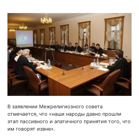
Головна
Війна
Україна
Політика
Економіка
Світ
Спорт
Наука
Техно і зв'язок
Лайт
Зброя
Інциденти
В заявлении Межрелигиозного совета
Здоров'я
Туризм
отмечается, что «наши народы давно прошли
этап пассивного и апатичного принятия того, что
Цікавинки
Погода
им говорят извне».
Екологія
Регіони