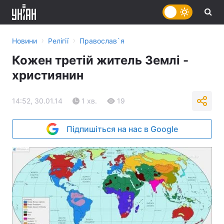
›
›
Новини
Релігії
Православ`я
Кожен третій житель Землі -
християнин
14:52, 30.01.14
1 хв.
19
Підпишіться на нас в Google