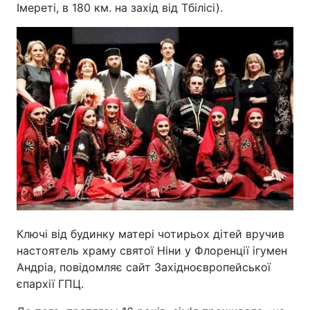
Імереті, в 180 км. на захід від Тбілісі).
Ключі від будинку матері чотирьох дітей вручив
настоятель храму святої Ніни у Флоренції ігумен
Андріа, повідомляє сайт Західноєвропейської
єпархії ГПЦ.