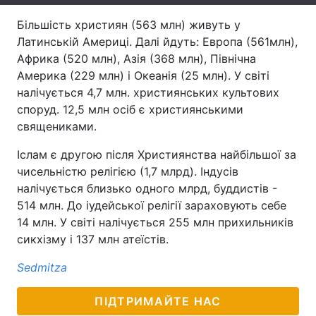
Тема оформлення
Більшість християн (563 млн) живуть у
Латинській Америці. Далі йдуть: Европa (561млн),
Африка (520 млн), Азія (368 млн), Північна
Америка (229 млн) і Океанія (25 млн). У світі
налічується 4,7 млн. християнських культових
споруд. 12,5 млн осіб є християнськими
священиками.
Іслам є другою після Християнства найбільшої за
чисельністю релігією (1,7 млрд). Індусів
налічується близько одного млрд, буддистів -
514 млн. До іудейської релігії зараховують себе
14 млн. У світі налічується 255 млн прихильників
сикхізму і 137 млн атеїстів.
Sedmitza
ПІДТРИМАЙТЕ НАС