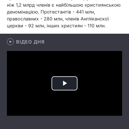
ніж 1,2 млрд членів є найбільшою християнською
Лонгріди
деномінацією. Протестантів - 441 млн,
православних - 280 млн, членів Aнгліканскої
церкви - 92 млн, інших християн - 110 млн.
Відео з Youtube
Статті
Інтерв'ю
Думки
ВІДЕО ДНЯ
Архів
Вакансії
Контакти
Послуги
Play
Video