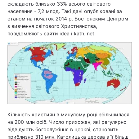
складають близько 33% всього світового
населення - 7,2 млрд. Такі дані опубліковані за
станом на початок 2014 р. Бостонским Центром
з вивчення світового Християнства,
Головна
Війна
повідомляють сайти idea і kath. net.
Україна
Політика
Економіка
Світ
Спорт
Наука
Техно і зв'язок
Лайт
Зброя
Інциденти
Здоров'я
Туризм
Кількість християн в минулому році збільшилася
на 200 млн осіб. Число прихожан, які регулярно
Цікавинки
Погода
відвідують богослужіння в церкві, становить
Екологія
Регіони
приблизно 310 млн. Католицька церква з її більш