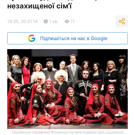
незахищеної сім'ї
14:20, 30.01.14
1 хв.
11
Підпишіться на нас в Google
Грузинські парафіяни Флоренції купили будинок для соціально