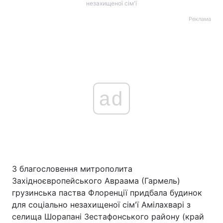
незахищеної сім'ї
Реклама
ad
З благословення митрополита
Західноєвропейського Авраама (Гармель)
грузинська паства Флоренції придбала будинок
для соціально незахищеної сім'ї Амілахварі з
селища Шорапані Зестафонського району (край