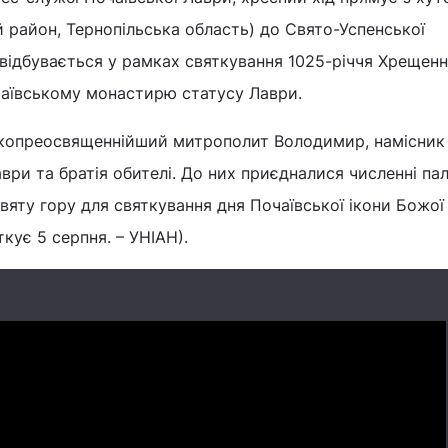
й район, Тернопільська область) до Свято-Успенської
 відбувається у рамках святкування 1025-річчя Хрещенн
чаївському монастирю статусу Лаври.
копреосвященнійший митрополит Володимир, намісник
аври та братія обителі. До них приєдналися численні па
святу гору для святкування дня Почаївської ікони Божої
кує 5 серпня. – УНІАН).