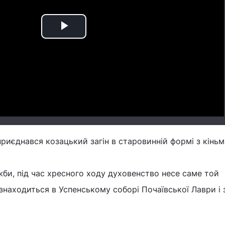
Play
Video
риєднався козацький загін в старовинній формі з кіньм
би, під час хресного ходу духовенство несе саме той
знаходиться в Успенському соборі Почаївської Лаври і 