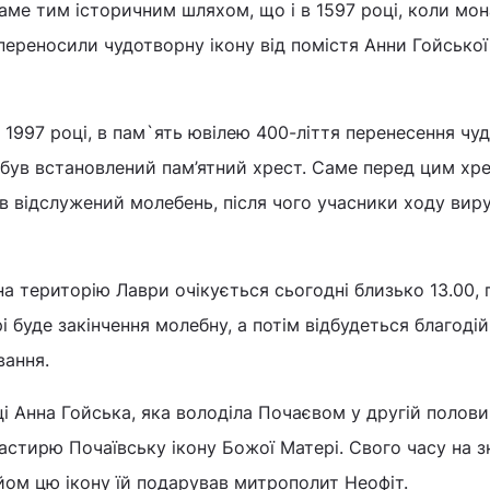
аме тим історичним шляхом, що і в 1597 році, коли мо
ереносили чудотворну ікону від помістя Анни Гойської
у 1997 році, в пам`ять ювілею 400-ліття перенесення чу
, був встановлений пам’ятний хрест. Саме перед цим хр
в відслужений молебень, після чого учасники ходу вир
а територію Лаври очікується сьогодні близько 13.00, 
 буде закінчення молебну, а потім відбудеться благодій
вання.
і Анна Гойська, яка володіла Почаєвом у другій полови
астирю Почаївську ікону Божої Матері. Свого часу на з
йом цю ікону їй подарував митрополит Неофіт.