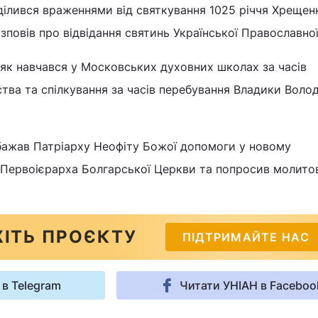
ділився враженнями від святкування 1025 річчя Хрещен
озповів про відвідання святинь Української Православно
 як навчався у Московських духовних школах за часів
тва та спілкування за часів перебування Владики Вол
ажав Патріарху Неофіту Божої допомоги у новому
 Первоієрарха Болгарської Церкви та попросив молито
ІТЬ ПРОЄКТУ
ПІДТРИМАЙТЕ НАС
 в Telegram
Читати УНІАН в Faceboo