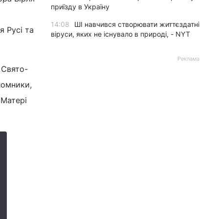
приїзду в Україну
14:08
ШІ навчився створювати життєздатні
я Русі та
віруси, яких не існувало в природі, - NYT
Реклама
 Свято-
ломники,
 Матері