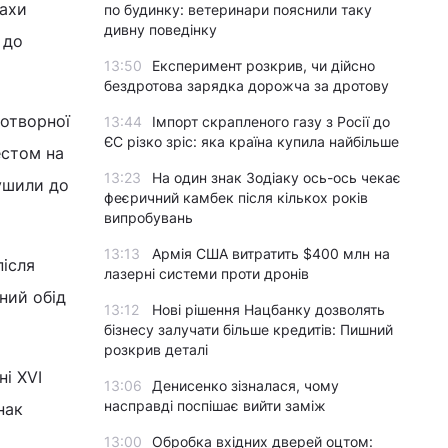
нахи
по будинку: ветеринари пояснили таку
дивну поведінку
 до
13:50
Експеримент розкрив, чи дійсно
бездротова зарядка дорожча за дротову
дотворної
13:44
Імпорт скрапленого газу з Росії до
ЄС різко зріс: яка країна купила найбільше
естом на
13:23
На один знак Зодіаку ось-ось чекає
ушили до
феєричний камбек після кількох років
випробувань
13:13
Армія США витратить $400 млн на
після
лазерні системи проти дронів
ний обід
13:12
Нові рішення Нацбанку дозволять
бізнесу залучати більше кредитів: Пишний
розкрив деталі
ні XVI
13:06
Денисенко зізналася, чому
насправді поспішає вийти заміж
нак
13:00
Обробка вхідних дверей оцтом: