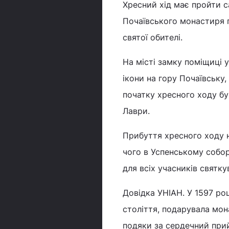
Хресний хід має пройти с
Почаївського монастиря п
святої обителі.
На місті замку поміщиці 
ікони на гору Почаївську
початку хресного ходу бу
Лаври.
Прибуття хресного ходу н
чого в Успенському соборі
для всіх учасників святку
Довідка УНІАН. У 1597 роц
століття, подарувала мон
подяки за сердечний при