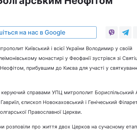
Болгарським Неофітом
іться на нас в Google
рополит Київський і всієї України Володимир у своїй
леімонівському монастирі у Феофанії зустрівся зі Свят
еофітом, прибувшим до Києва для участі у святкуванн
і: керуючий справами УПЦ митрополит Бориспільський А
авриїл, єпископ Новокаховський і Генічеський Філарет
олгарської Православної Церкви.
они розповіли про життя двох Церков на сучасному етапі