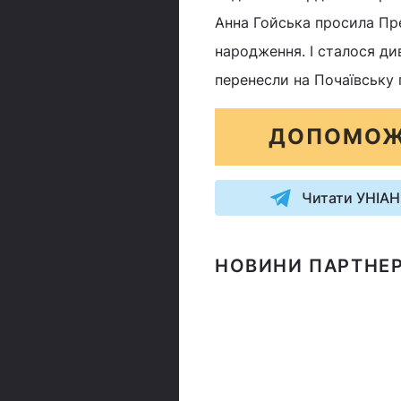
Анна Гойська просила Пре
народження. І сталося див
перенесли на Почаївську 
ДОПОМОЖ
Читати УНІАН
НОВИНИ ПАРТНЕР