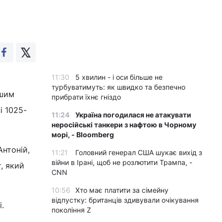
11:30
5 хвилин - і оси більше не
турбуватимуть: як швидко та безпечно
ішим
прибрати їхнє гніздо
і 1025-
11:24
Україна погодилася не атакувати
неросійські танкери з нафтою в Чорному
морі, - Bloomberg
нтоній,
11:21
Головний генерал США шукає вихід з
війни в Ірані, щоб не розлютити Трампа, -
, який
CNN
10:56
Хто має платити за сімейну
відпустку: британців здивували очікування
.
покоління Z