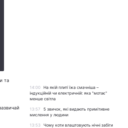
и та
14:00
На якій плиті їжа смачніша –
індукційній чи електричній: яка "мотає"
менше світла
зазвичай
13:57
5 звичок, які видають примітивне
мислення у людини
13:53
Чому коти влаштовують нічні забіги