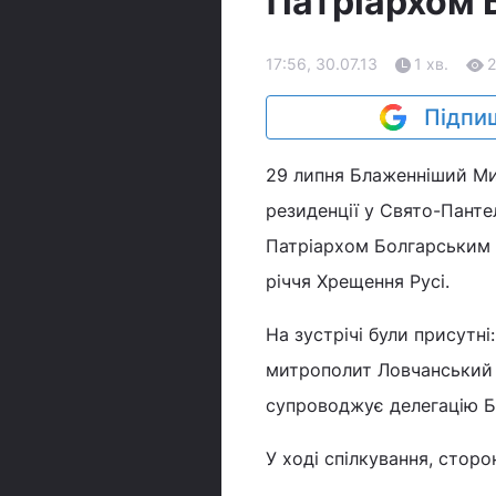
Патріархом 
17:56, 30.07.13
1 хв.
2
Підпиш
29 липня Блаженніший Мит
резиденції у Свято-Панте
Патріархом Болгарським Н
річчя Хрещення Русі.
На зустрічі були присутн
митрополит Ловчанський Г
супроводжує делегацію Б
У ході спілкування, стор