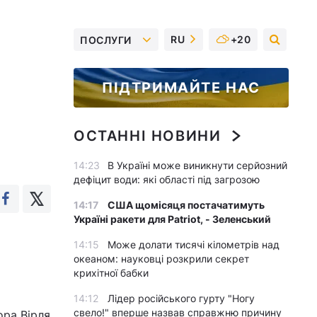
RU
+20
ПОСЛУГИ
ПІДТРИМАЙТЕ НАС
ОСТАННІ НОВИНИ
14:23
В Україні може виникнути серйозний
дефіцит води: які області під загрозою
14:17
США щомісяця постачатимуть
Україні ракети для Patriot, - Зеленський
14:15
Може долати тисячі кілометрів над
океаном: науковці розкрили секрет
крихітної бабки
14:12
Лідер російського гурту "Ногу
свело!" вперше назвав справжню причину
ора Вірля