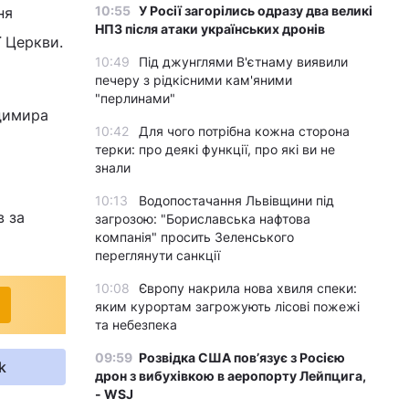
10:55
У Росії загорілись одразу два великі
ня
НПЗ після атаки українських дронів
ї Церкви.
10:49
Під джунглями В'єтнаму виявили
печеру з рідкісними кам'яними
"перлинами"
одимира
10:42
Для чого потрібна кожна сторона
терки: про деякі функції, про які ви не
знали
10:13
Водопостачання Львівщини під
в за
загрозою: "Бориславська нафтова
компанія" просить Зеленського
переглянути санкції
10:08
Європу накрила нова хвиля спеки:
яким курортам загрожують лісові пожежі
та небезпека
09:59
Розвідка США пов’язує з Росією
k
дрон з вибухівкою в аеропорту Лейпцига,
- WSJ