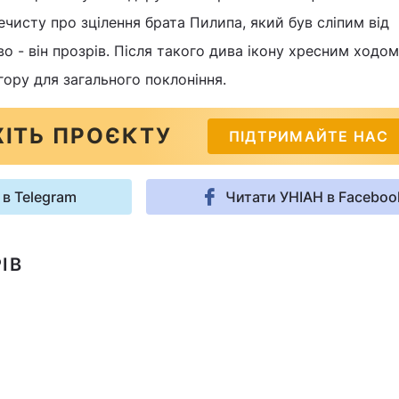
чисту про зцілення брата Пилипа, який був сліпим від
о - він прозрів. Після такого дива ікону хресним ходом
гору для загального поклоніння.
ІТЬ ПРОЄКТУ
ПІДТРИМАЙТЕ НАС
 в Telegram
Читати УНІАН в Faceboo
ІВ