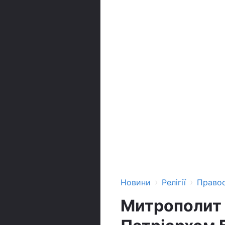
›
›
Новини
Релігії
Право
Митрополит 