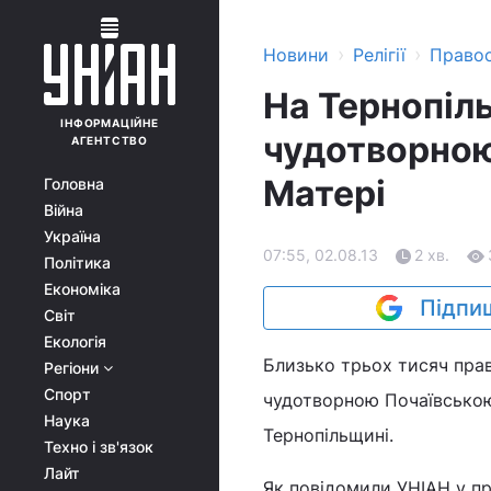
›
›
Новини
Релігії
Право
На Тернопіль
ІНФОРМАЦІЙНЕ
чудотворною
АГЕНТСТВО
Матері
Головна
Війна
Україна
07:55, 02.08.13
2 хв.
Політика
Економіка
Підпиш
Світ
Екологія
Близько трьох тисяч прав
Регіони
Спорт
чудотворною Почаївською 
Наука
Тернопільщині.
Техно і зв'язок
Лайт
Як повідомили УНІАН у пр