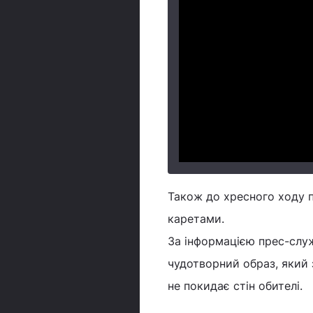
Також до хресного ходу п
каретами.
За інформацією прес-служ
чудотворний образ, який 
не покидає стін обителі.