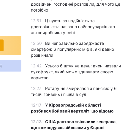
досвідчені господині розповіли, для чого це
потрібно
12:51
Цінують за надійність та
довговічність: названо найпопулярнішого
автовиробника у світі
12:50
Ви неправильно заряджаєте
смартфон: 6 популярних міфів, які давно
розвінчали
k
12:42
Усього 6 штук на день: вчені назвали
сухофрукт, який може здивувати своєю
користю
12:27
Ротару не змирилася з пенсією у 6
тисяч гривень і пішла в суд
12:17
У Кіровоградській області
розбився бойовий вертоліт: що відомо
12:13
США раптово звільнили генерала,
що командував військами у Європі