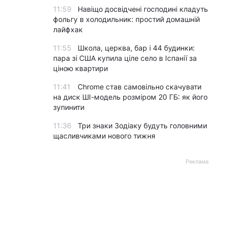
11:59
Навіщо досвідчені господині кладуть
фольгу в холодильник: простий домашній
лайфхак
11:55
Школа, церква, бар і 44 будинки:
пара зі США купила ціле село в Іспанії за
ціною квартири
11:41
Chrome став самовільно скачувати
на диск ШІ-модель розміром 20 ГБ: як його
зупинити
11:36
Три знаки Зодіаку будуть головними
щасливчиками нового тижня
Реклама