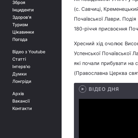
Зброя
(с. Савчиці, Кременецьки
Інциденти
Здоров'я
Почаївської Лаври. Подія
Туризм
180-річчя присвоєння По
Цікавинки
Погода
Хресний хід очолює Висо
Відео з Youtube
Успенської Почаївської Л
Статті
які почали прибувати на 
Інтерв'ю
(Православна Церква свят
Думки
Лонгріди
ВІДЕО ДНЯ
Архів
Вакансії
Контакти