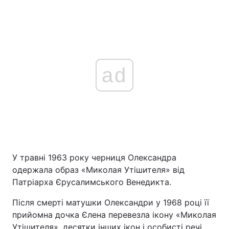
ad
У травні 1963 року черниця Олександра
одержала образ «Миколая Утішителя» від
Патріарха Єрусалимського Венедикта.
Після смерті матушки Олександри у 1968 році її
прийомна дочка Єлена перевезла ікону «Миколая
Утішителя», десятки інших ікон і особисті речі