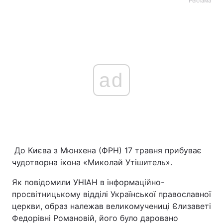
Реклама
Головна
Війна
Україна
Політика
ad
Економіка
Світ
Спорт
Наука
Техно і зв'язок
Лайт
До Києва з Мюнхена (ФРН) 17 травня прибуває
Зброя
Інциденти
чудотворна ікона «Миколай Утішитель».
Здоров'я
Туризм
Як повідомили УНІАН в інформаційно-
просвітницькому відділі Української православної
Цікавинки
Погода
церкви, образ належав великомучениці Єлизаветі
Федорівні Романовій, його було даровано
Екологія
Регіони