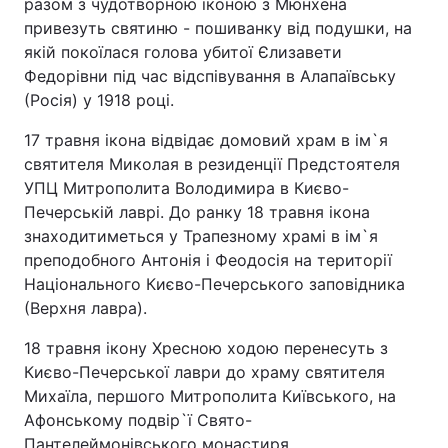
разом з чудотворною іконою з Мюнхена
привезуть святиню - пошиванку від подушки, на
якій покоїлася голова убитої Єлизавети
Федорівни під час відспівування в Алапаївську
(Росія) у 1918 році.
17 травня ікона відвідає домовий храм в ім`я
святителя Миколая в резиденції Предстоятеля
УПЦ Митрополита Володимира в Києво-
Печерській лаврі. До ранку 18 травня ікона
знаходитиметься у Трапезному храмі в ім`я
преподобного Антонія і Феодосія на території
Національного Києво-Печерського заповідника
(Верхня лавра).
18 травня ікону Хресною ходою перенесуть з
Києво-Печерської лаври до храму святителя
Михаїла, першого Митрополита Київського, на
Афонському подвір`ї Свято-
Пантелеймонівського монастиря