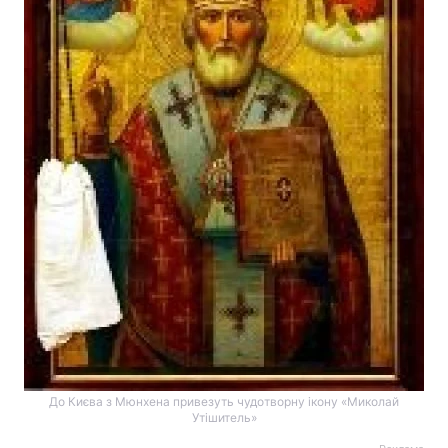
До Києва з Мюнхена привезуть чудотворну ікону «Миколай
Утішитель»