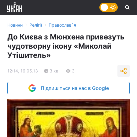
›
›
Новини
Релігії
Православ`я
До Києва з Мюнхена привезуть
чудотворну ікону «Миколай
Утішитель»
12:14, 16.05.13
3 хв.
3
Підпишіться на нас в Google