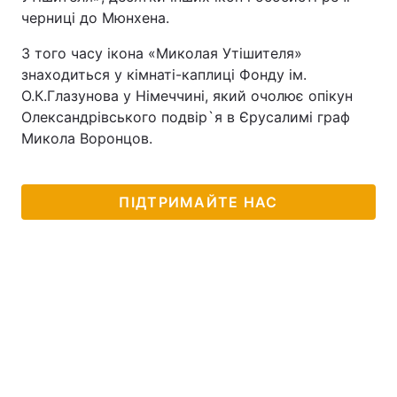
черниці до Мюнхена.
З того часу ікона «Миколая Утішителя»
знаходиться у кімнаті-каплиці Фонду ім.
О.К.Глазунова у Німеччині, який очолює опікун
Олександрівського подвір`я в Єрусалимі граф
Микола Воронцов.
ПІДТРИМАЙТЕ НАС