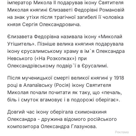
імператор Микола ІІ подарував ікону Святителя
Миколая княгині Єлизаветі Федорівні Романовій
на знак утіхи після трагічної загибелі її чоловіка
князя Сергія Олександровича.
Єлизавета Федорівна називала ікону «Миколай
Утішитель». Пізніше велика княгиня подарувала
ікону єрусалимському храму в ім`я Олександра
Невського («На Розкопках») при
Олександрівському подвір`ї в Єрусалимі.
Після мученицької смерті великої княгині у 1918
році в Алапаївську (Росія) ікону Святителя
Миколая почали почитати як таку, що «печаль,
біль і смуток вгамовує і в подорожі оберігає».
Довгий час ікону оберігала схимонахиня
Олександра - дружина відомого російського
композитора Олександра Глазунова.
Реклама