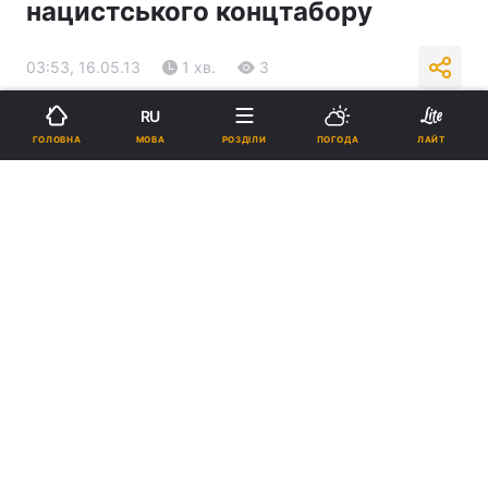
нацистського концтабору
03:53, 16.05.13
1 хв.
3
RU
Підпишіться на нас в Google
МОВА
ГОЛОВНА
РОЗДІЛИ
ПОГОДА
ЛАЙТ
У Криму відслужили панахиду на місці колишнього нацистського
концтабору
Реклама
ad