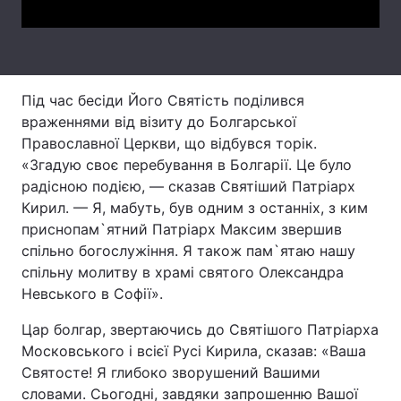
Тема оформлення
Під час бесіди Його Святість поділився
враженнями від візиту до Болгарської
Православної Церкви, що відбувся торік.
«Згадую своє перебування в Болгарії. Це було
радісною подією, — сказав Святіший Патріарх
Кирил. — Я, мабуть, був одним з останніх, з ким
приснопам`ятний Патріарх Максим звершив
спільно богослужіння. Я також пам`ятаю нашу
спільну молитву в храмі святого Олександра
Невського в Софії».
Цар болгар, звертаючись до Святішого Патріарха
Московського і всієї Русі Кирила, сказав: «Ваша
Святосте! Я глибоко зворушений Вашими
словами. Сьогодні, завдяки запрошенню Вашої