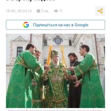
18:40, 28.04.13
2 хв.
11
Підпишіться на нас в Google
Митрополит Володимир звершив Божественну літургію в Вербну