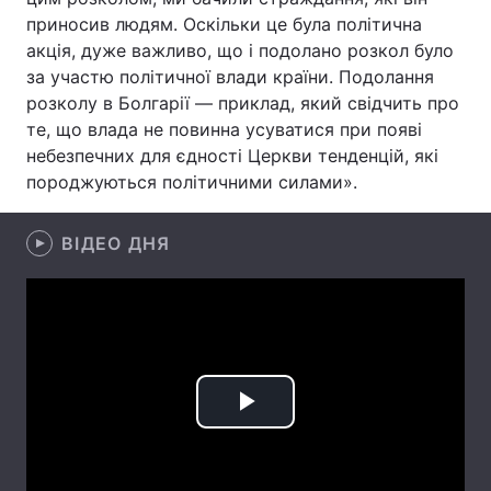
приносив людям. Оскільки це була політична
Лонгріди
акція, дуже важливо, що і подолано розкол було
за участю політичної влади країни. Подолання
розколу в Болгарії — приклад, який свідчить про
Відео з Youtube
Статті
те, що влада не повинна усуватися при появі
Інтерв'ю
Думки
небезпечних для єдності Церкви тенденцій, які
породжуються політичними силами».
Архів
Вакансії
ВІДЕО ДНЯ
Контакти
Послуги
Play
Video