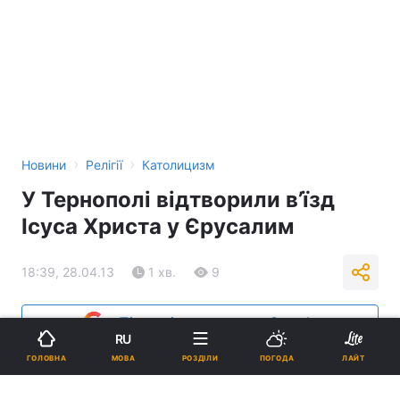
›
›
Новини
Релігії
Католицизм
У Тернополі відтворили в’їзд
Ісуса Христа у Єрусалим
18:39, 28.04.13
1 хв.
9
Підпишіться на нас в Google
RU
МОВА
ГОЛОВНА
РОЗДІЛИ
ПОГОДА
ЛАЙТ
Реклама