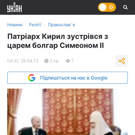
›
›
Новини
Релігії
Православ`я
Патріарх Кирил зустрівся з
царем болгар Симеоном II
04:31, 29.04.13
2 хв.
7
Підпишіться на нас в Google