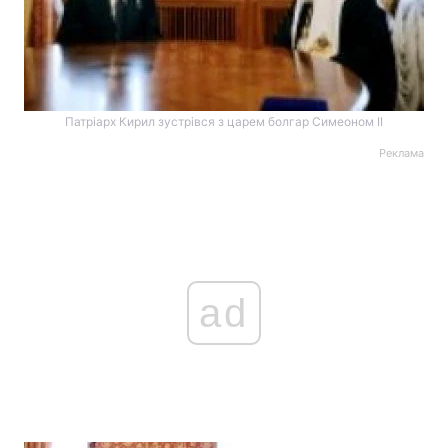
Патріарх Кирил зустрівся з царем болгар Симеоном II
Реклама
ad