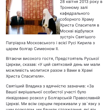
28 квітня 2013 року в
Тронному залі
кафедрального
соборного Храму
Головна
Війна
Христа Спасителя в
Москві відбулася
Україна
Політика
зустріч Святішого
Патріарха Московського і всієї Русі Кирила з
Економіка
Світ
царем болгар Симеоном II.
Спорт
Наука
Вітаючи високого гостя, Предстоятель Руської
Церкви, сказав: «У цей святковий день ми мали
Техно і зв'язок
Лайт
можливість молитися разом з Вами в Храмі
Зброя
Інциденти
Христа Спасителя».
Святіший Владика з вдячністю зазначив: «За
Здоров'я
Туризм
Вашої вирішальної особистої участі було
Цікавинки
Погода
ліквідовано розкол у Болгарській Православній
Церкві. Ми всім серцем переживали у зв`язку з
Екологія
Регіони
цим розколом, ми бачили страждання, які він