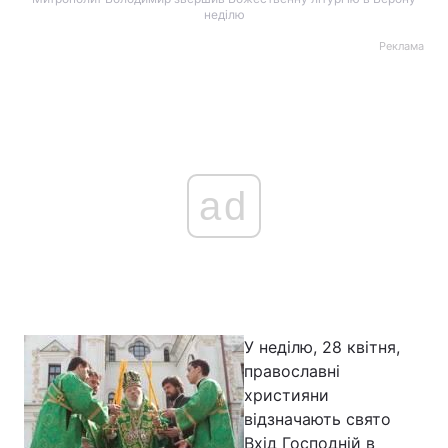
неділю
Реклама
ad
У неділю, 28 квітня,
православні
християни
відзначають свято
Вхід Господній в