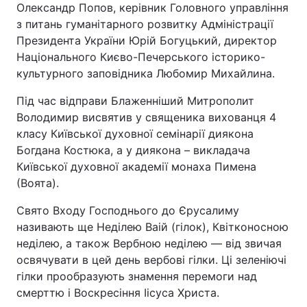
Олександр Попов, керівник Головного управління
з питань гуманітарного розвитку Адміністрації
Президента України Юрій Богуцький, директор
Національного Києво-Печерського історико-
культурного заповідника Любомир Михайлина.
Під час відправи Блаженніший Митрополит
Володимир висвятив у священика вихованця 4
класу Київської духовної семінарії диякона
Богдана Костюка, а у диякона – викладача
Київської духовної академії монаха Пимена
(Воята).
Свято Входу Господнього до Єрусалиму
називають ще Неділею Ваій (гілок), Квітконосною
неділею, а також Вербною неділею — від звичая
освячувати в цей день вербові гілки. Ці зеленіючі
гілки прообразують знамення перемоги над
смерттю і Воскресіння Іісуса Христа.