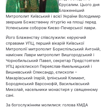
Єрусалим. Цього дня
Блаженніший
Митрополит Київський і всієї України Володимир
звершив Божественну літургію на площі перед
Успенським собором Києво-Печерської лаври.
Його Блаженству співслужили: керуючий
справами УПЦ, перший вікарій Київської
Митрополії митрополит Бориспільський Антоній,
намісник Лаври митрополит Вишгородський і
Чорнобильський Павел, секретар Предстоятеля
УПЦ архієпископ Переяслав-Хмельницький і
Вишневський Олександр, єпископи –
Макарівський Іларій, Ірпінський Климент,
Бородянський Варсонофій, Васильківський
Миколай, насельники монастиря у священному
сані.
За богослужінням молилися: голова КМДА