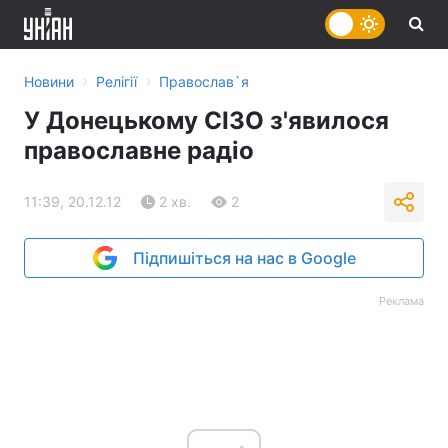
›
›
Новини
Релігії
Православ`я
У Донецькому СІЗО з'явилося
православне радіо
11:39, 20.12.12
2 хв.
2
Підпишіться на нас в Google
Реклама