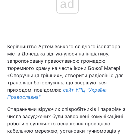
ad
Керівництво Артемівського слідчого ізолятора
міста Донецька відгукнулося на ініціативу,
запропоновану православною громадою
тюремного храму на честь ікони Божої Матері
«Споручниця грішних», створити радіолінію для
трансляції богослужінь, що звершуються
приходом, повідомляє
сайт УПЦ "Україна
Православна"
.
Стараннями віруючих співробітників і парафіян з
числа засуджених були завершені комунікаційні
роботи з суцільного оснащення провідною
кабельною мережею, установки гучномовців у