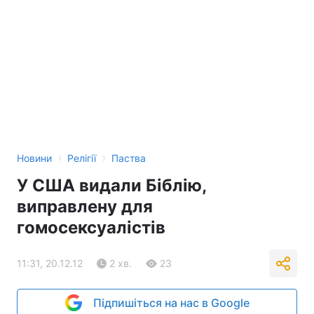
›
›
Новини
Релігії
Паства
У США видали Біблію,
виправлену для
гомосексуалістів
11:31, 20.12.12
2 хв.
23
Підпишіться на нас в Google