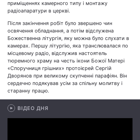
приміщеннях камерного типу і монтажу
радіоапаратури в церкві.
Після закінчення робіт було звершено чин
Головна
Війна
освячення обладнання, а потім відслужена
Божественна літургія, яку можна було слухати в
Україна
Політика
камерах. Першу літургію, яка транслювалася по
місцевому радіо, відслужив настоятель
Економіка
Світ
тюремного храму на честь ікони Божої Матері
«Споручниця грішних» протоієрей Сергій
Спорт
Наука
Дворянов при великому скупченні парафіян. Він
Техно і зв'язок
Лайт
сердечно подякував усім за спільну молитву і
старанну працю.
Зброя
Інциденти
ВІДЕО ДНЯ
Здоров'я
Туризм
Цікавинки
Погода
Екологія
Регіони