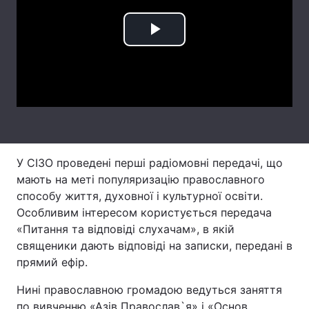
Лонгріди
Play
Відео з Youtube
Статті
Video
Інтерв'ю
Думки
Архів
Вакансії
Контакти
У СІЗО проведені перші радіомовні передачі, що
мають на меті популяризацію православного
Послуги
способу життя, духовної і культурної освіти.
Особливим інтересом користується передача
«Питання та відповіді слухачам», в якій
священики дають відповіді на записки, передані в
прямий ефір.
Нині православною громадою ведуться заняття
по вивченню «Азів Православ`я» і «Основ