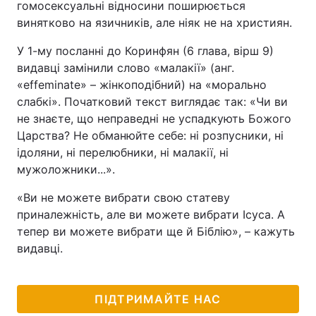
гомосексуальні відносини поширюється
винятково на язичників, але ніяк не на християн.
У 1-му посланні до Коринфян (6 глава, вірш 9)
видавці замінили слово «малакії» (анг.
«effeminate» – жінкоподібний) на «морально
слабкі». Початковий текст виглядає так: «Чи ви
не знаєте, що неправедні не успадкують Божого
Царства? Не обманюйте себе: ні розпусники, ні
ідоляни, ні перелюбники, ні малакії, ні
мужоложники...».
«Ви не можете вибрати свою статеву
приналежність, але ви можете вибрати Ісуса. А
тепер ви можете вибрати ще й Біблію», – кажуть
видавці.
ПІДТРИМАЙТЕ НАС