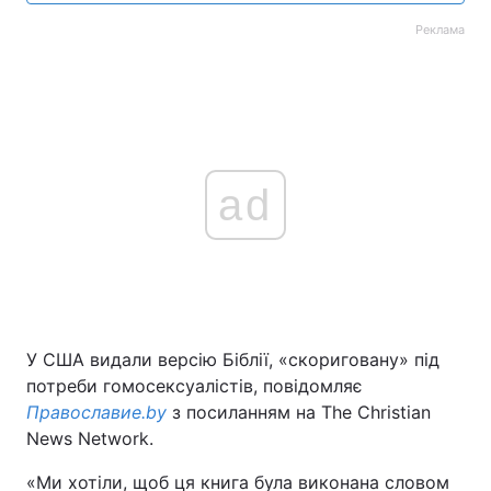
Реклама
ad
У США видали версію Біблії, «скориговану» під
потреби гомосексуалістів, повідомляє
Православие.by
з посиланням на The Christian
News Network.
«Ми хотіли, щоб ця книга була виконана словом