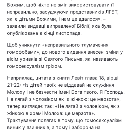
Божим, щоб ніхто не зміг використовувати її
неправильно, засуджуючи представників ЛГБТ,
які є дітьми Божими, і нам це вдалося», –
заявили видавці виправленої Біблії, яка була
опублікована в кінці листопада.
Щоб уникнути «неправильного тлумачення
гомофобами», до нового видання внесені зміни у
вісім уривків зі Святого Письма, які називають
гомосексуалізм гріхом.
Наприклад, цитата з книги Левіт глава 18, вірші
21-22: «Із дітей твоїх не віддавай на служіння
Молоху і не безчести імені Бога твого. Я Господь.
Не лягай з чоловіком як із жінкою: це мерзота»,
тепер виглядає так: «Не лягай з чоловіком, як з
жінкою в храмі Молоха: це мерзота».
Трактування полягає в тому, що гомосексуалізм
виник у язичників, а тому і заборона на