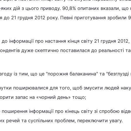
яких дій з цього приводу. 90,8% опитаних вказали, що 
я до 21 грудня 2012 року. Певні приготування зробили 
до інформації про настання кінця світу 21 грудня 2012,
ондентів дуже скептично поставилася до реальності та
оду із тим, що це "порожня балаканина" та "безглузді п
чутки поширювалися для того, щоб змусити людей нак
творити запас на «чорний день» тощо;
 поширення інформації про кінець світу зі спробою відв
их речей та суспільних проблем, переключити увагу.