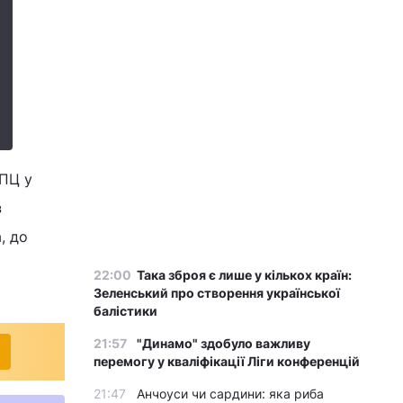
УПЦ у
з
, до
22:00
Така зброя є лише у кількох країн:
Зеленський про створення української
балістики
21:57
"Динамо" здобуло важливу
перемогу у кваліфікації Ліги конференцій
21:47
Анчоуси чи сардини: яка риба