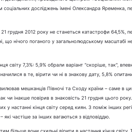
м соціальних досліджень імені Олександра Яременка, п
 21 грудня 2012 року не станеться катастрофи 64,5%, п
ні, що нічого поганого у загальнолюдському масштабі н
нця світу 7,3%: 5,9% обрали варіант "скоріше, так", впев
значилися в те, вірити чи ні в знакову дату, 5,8% опитан
хвилював мешканців Півночі та Сходу країни – саме в ци
так чи інакше повірив в знаковість 21 грудня цього року
х у настанні кінця світу серед киян. З поміж інших регі
– які частіше за інших вагаються з відповіддю.
им більше вони схильні вірити в настання кінця світу. 