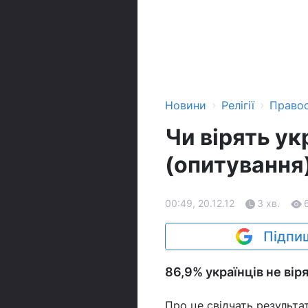
›
›
Новини
Релігії
Право
Чи вірять укр
(опитування
00:49, 20.12.12
3 хв.
Підпиш
86,9% українців не віря
Про це свідчать результ