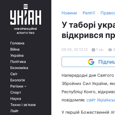
›
›
Новини
Релігії
Право
У таборі укр
ІНФОРМАЦІЙНЕ
відкрився п
АГЕНТСТВО
Головна
Війна
09:35, 20.12.12
1 хв.
Україна
Підпиш
Політика
Економіка
Світ
Напередодні дня Святого 
Екологія
Збройних Сил України, яки
Регіони
Республіці Конго, відкри
Спорт
Наука
повідомляє
сайт Українсь
Техно і зв'язок
Лайт
У першій Божественній лі