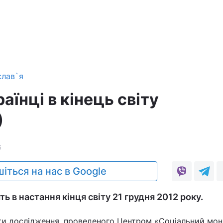
слав`я
аїнці в кінець світу
)
6
іться на нас в Google
ть в настання кінця світу 21 грудня 2012 року.
ати дослідження, проведеного Центром «Соціальний мон