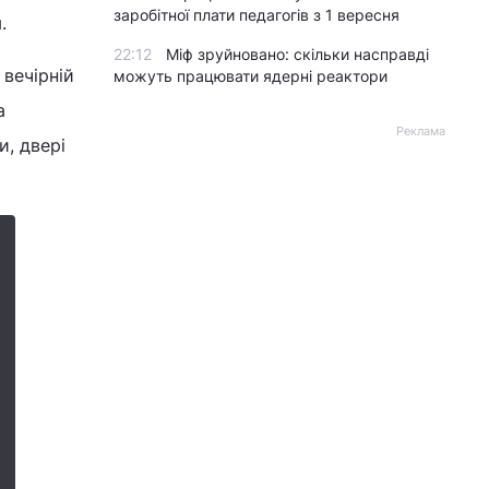
заробітної плати педагогів з 1 вересня
.
22:12
Міф зруйновано: скільки насправді
вечірній
можуть працювати ядерні реактори
а
Реклама
и, двері