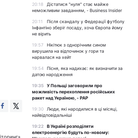
20:18
Дістатися "нуля" стає майже
неможливим завданням, - Business Insider
20:11
Після скандалу у Федерації футболу
Інфантіно зберіг посаду, хоча Європа йому
не вірить
19:57
Нікітюк з однорічним сином
вирушила на відпочинок у гори та
нарвалася на хейт
19:54
Пісня, яка надихає: як визначити за
датою народження
19:35
У Польщі заговорили про
можливість перехоплення російських
ракет над Україною, - PAP
19:30
Люди, які народилися в ці місяці,
найвідповідальніші
19:22
В Україні розподіляти
електроенергію будуть по-новому:
іторинг»