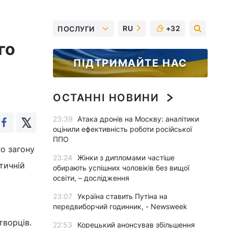
RU
+32
ПОСЛУГИ
го
ПІДТРИМАЙТЕ НАС
ОСТАННІ НОВИНИ
23:39
Атака дронів на Москву: аналітики
оцінили ефективність роботи російської
ППО
о загону
23:24
Жінки з дипломами частіше
тичній
обирають успішних чоловіків без вищої
освіти, – дослідження
23:07
Україна ставить Путіна на
передвиборчий годинник, - Newsweek
творців.
22:53
Корецький анонсував збільшення