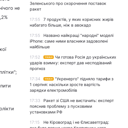
Зеленського про скорочення поставок
нічого не
ракет
9,2%
17:55
7 продуктів, у яких корисних жирів
набагато більше, ніж в авокадо
17:55
Названо найкращі "народні" моделі
iPhone: саме ними власники задоволені
найбільше
кої
17:52
Чи готова Росія до українських
УНІАН
ударів взимку: експерт дав несподіваний
прогноз
літки";
17:34
"Укренерго" підняло тарифи з
УНІАН
1 серпня: наскільки зросте вартість
упити
зарядки електромобілів
17:33
Ракет зі США не вистачить: експерт
пояснив проблему з пусковими
олікти
установками РФ
17:15
Не Кіровоград і не Єлисаветград:
яка була перша назва Кропивницького