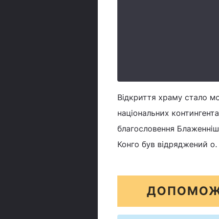
Відкриття храму стало м
національних контингентах
благословення Блаженнішо
Конго був відряджений о.
ДОПОМОЖ