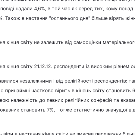
повіді надали 4,6%, в той час як серед тих, кому понад 
5%. Також в настання "останнього дня" більше вірять жінк
ня кінця світу не залежить від самооцінки матеріальног
я кінця світу 21.12.12. респонденти із високим рівнем о
явилися незалежними і від релігійності респондентів: та
о принаймні частково вірить в кінець світу становить 6
свою належність до певних релігійних конфесій та вказа
казник становить 7%, - отже статистично значущої від
ь віри в настання кінця світу не змусив переважну біль