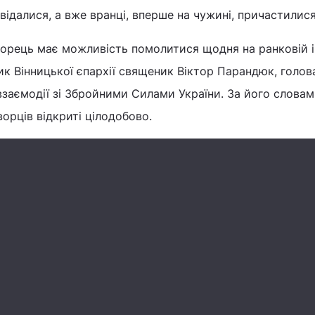
відалися, а вже вранці, вперше на чужині, причастилися
орець має можливість помолитися щодня на ранковій і 
рик Вінницької єпархії священик Віктор Парандюк, голов
 взаємодії зі Збройними Силами України. За його словам
рців відкриті цілодобово.