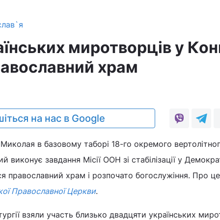
слав`я
аїнських миротворців у Кон
равославний храм
3
іться на нас в Google
Миколая в базовому таборі 18-го окремого вертолітног
й виконує завдання Місії ООН зі стабілізації у Демокра
вся православний храм і розпочато богослужіння. Про це
кої Православної Церкви
.
тургії взяли участь близько двадцяти українських миро