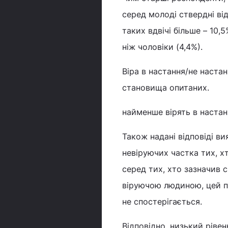
серед молоді ствердні від
таких вдвічі більше – 10,
ніж чоловіки (4,4%).
Віра в настання/не настан
становища опитаних.
найменше вірять в настанн
Також надані відповіді ви
невіруючих частка тих, хт
серед тих, хто зазначив 
віруючою людиною, цей по
не спостерігається.
Відповідно, низький рівен