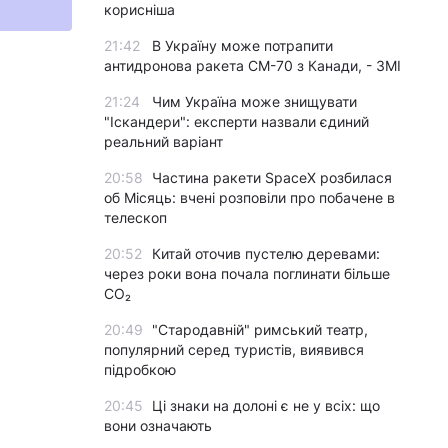
корисніша
21:42
В Україну може потрапити
антидронова ракета CM-70 з Канади, - ЗМІ
21:24
Чим Україна може знищувати
"Іскандери": експерти назвали єдиний
реальний варіант
20:58
Частина ракети SpaceX розбилася
об Місяць: вчені розповіли про побачене в
телескоп
20:52
Китай оточив пустелю деревами:
через роки вона почала поглинати більше
CO₂
20:49
"Стародавній" римський театр,
популярний серед туристів, виявився
підробкою
20:45
Ці знаки на долоні є не у всіх: що
вони означають