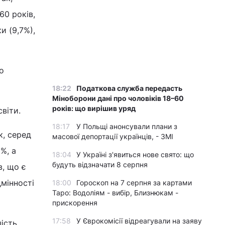
60 років,
и (9,7%),
о
18:22
Податкова служба передасть
Міноборони дані про чоловіків 18–60
років: що вирішив уряд
світи.
18:17
У Польщі анонсували плани з
к, серед
масової депортації українців, - ЗМІ
%, а
18:04
У Україні з'явиться нове свято: що
будуть відзначати 8 серпня
в, що є
мінності
18:00
Гороскоп на 7 серпня за картами
Таро: Водоліям - вибір, Близнюкам -
прискорення
17:58
У Єврокомісії відреагували на заяву
шість