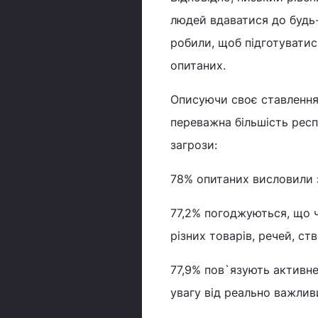
людей вдаватися до будь-
робили, щоб підготуватис
опитаних.
Описуючи своє ставлення 
переважна більшість респ
загрози:
78% опитаних висловили зг
77,2% погоджуються, що 
різних товарів, речей, с
77,9% пов`язують активне
увагу від реально важлив