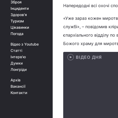
Зброя
Напередодні всі охочі спо
Інциденти
Здоров'я
«Уже зараз кожен миротв
Туризм
службі», – повідомив клі
Цікавинки
Погода
єпархіального відділу по
Божого храму для миротво
Відео з Youtube
Статті
Інтерв'ю
ВІДЕО ДНЯ
Думки
Лонгріди
Архів
Вакансії
Контакти