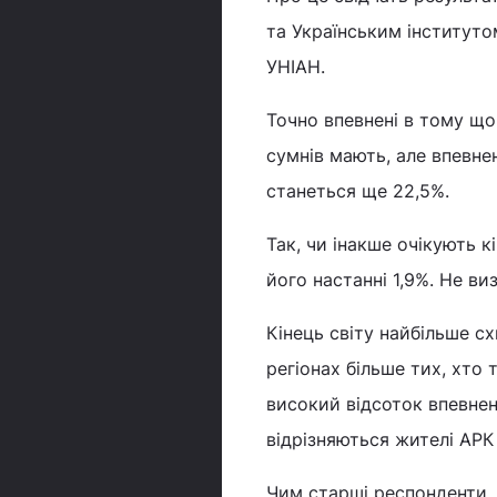
та Українським інституто
УНІАН.
Точно впевнені в тому що
сумнів мають, але впевне
станеться ще 22,5%.
Так, чи інакше очікують кі
його настанні 1,9%. Не ви
Кінець світу найбільше с
регіонах більше тих, хто 
високий відсоток впевнени
відрізняються жителі АРК 
Чим старші респонденти, т