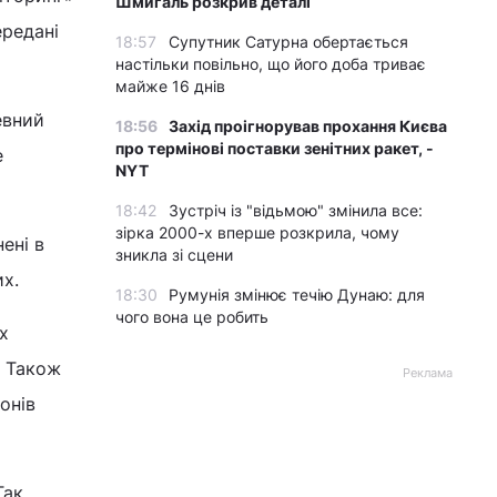
Шмигаль розкрив деталі
ередані
18:57
Супутник Сатурна обертається
настільки повільно, що його доба триває
майже 16 днів
евний
18:56
Захід проігнорував прохання Києва
про термінові поставки зенітних ракет, -
е
NYT
18:42
Зустріч із "відьмою" змінила все:
зірка 2000-х вперше розкрила, чому
нені в
зникла зі сцени
их.
18:30
Румунія змінює течію Дунаю: для
чого вона це робить
х
. Також
Реклама
онів
Так,