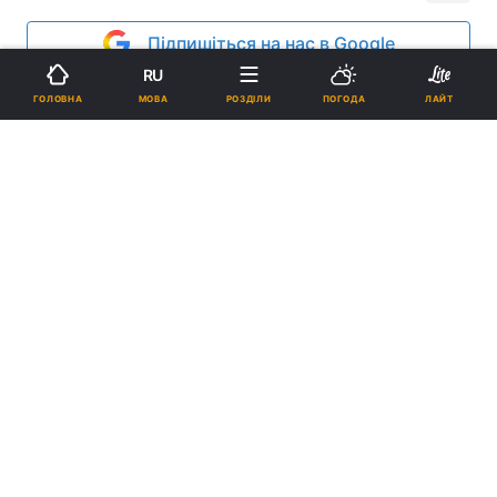
Підпишіться на нас в Google
RU
Реклама
МОВА
ГОЛОВНА
РОЗДІЛИ
ПОГОДА
ЛАЙТ
ad
Римська єпархія має намір створити костели та
каплиці при великих комерційних центрах. Про
це повідомив о. прелат Ліберія Андреата,