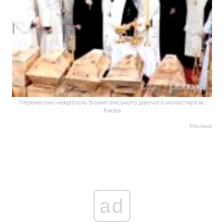
Перенесено некрополь Вознесенського дівочого монастиря м.
Києва
Реклама
ad