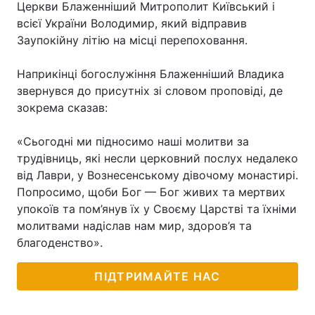
Церкви Блаженніший Митрополит Київський і
всієї України Володимир, який відправив
Лонгріди
Заупокійну літію на місці перепоховання.
Відео з Youtube
Статті
Наприкінці богослужіння Блаженніший Владика
звернувся до присутніх зі словом проповіді, де
Інтерв'ю
Думки
зокрема сказав:
Архів
Вакансії
«Сьогодні ми підносимо наші молитви за
трудівниць, які несли церковний послух недалеко
Контакти
від Лаври, у Вознесенському дівочому монастирі.
Послуги
Попросимо, щоби Бог — Бог живих та мертвих
упокоїв та пом’янув їх у Своєму Царстві та їхніми
молитвами надіслав нам мир, здоров’я та
благоденство».
ПІДТРИМАЙТЕ НАС