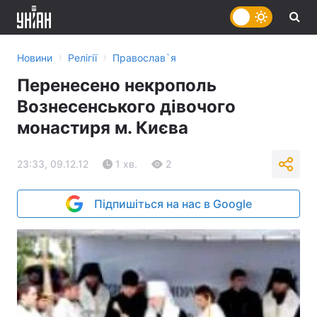
›
›
Новини
Релігії
Православ`я
Перенесено некрополь
Вознесенського дівочого
монастиря м. Києва
23:33, 09.12.12
1 хв.
2
Підпишіться на нас в Google