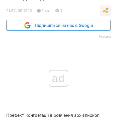
21:52, 09.12.12
1 хв.
1
Підпишіться на нас в Google
Реклама
ad
Префект Конгрегації віровчення архієпископ