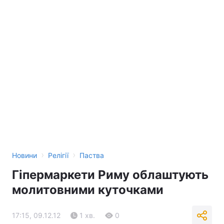
›
›
Новини
Релігії
Паства
Гіпермаркети Риму облаштують
молитовними куточками
17:15, 09.12.12
1 хв.
0