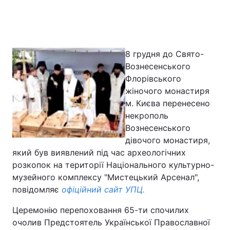
Головна
Війна
8 грудня до Свято-
Вознесенського
Україна
Політика
Флорівського
Економіка
Світ
жіночого монастиря
м. Києва перенесено
Спорт
Наука
некрополь
Вознесенського
Техно і зв'язок
Лайт
дівочого монастиря,
який був виявлений під час археологічних
Зброя
Інциденти
розкопок на території Національного культурно-
музейного комплексу "Мистецький Арсенал",
Здоров'я
Туризм
повідомляє
офіційний сайт УПЦ.
Цікавинки
Погода
Церемонію перепоховання 65-ти спочилих
очолив Предстоятель Української Православної
Екологія
Регіони