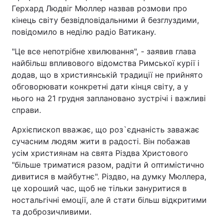
Герхард Людвіг Мюллер назвав розмови про
кінець світу безвідповідальними й безглуздими,
повідомило в неділю радіо Ватикану.
"Це все непотрібне хвилювання", - заявив глава
найбільш впливового відомства Римської курії і
додав, що в християнській традиції не прийнято
обговорювати конкретні дати кінця світу, а у
нього на 21 грудня заплановано зустрічі і важливі
справи.
Архієпископ вважає, що роз`єднаність заважає
сучасним людям жити в радості. Він побажав
усім християнам на свята Різдва Христового
"більше триматися разом, радіти й оптимістично
дивитися в майбутнє". Різдво, на думку Мюллера,
це хороший час, щоб не тільки зануритися в
ностальгічні емоції, але й стати більш відкритими
та доброзичливими.