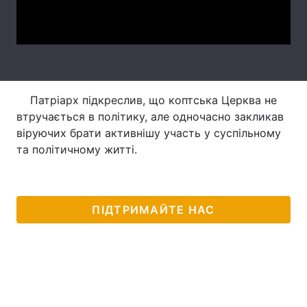
Video
Лонгріди
Відео з Youtube
Статті
Інтерв'ю
Думки
Патріарх підкреслив, що коптська Церква не
втручається в політику, але одночасно закликав
Архів
Вакансії
віруючих брати активнішу участь у суспільному
та політичному житті.
Контакти
Послуги
ПІДТРИМАЙТЕ НАС