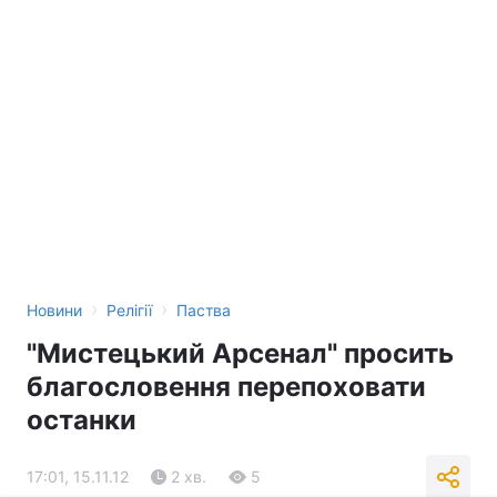
›
›
Новини
Релігії
Паства
"Мистецький Арсенал" просить
благословення перепоховати
останки
17:01, 15.11.12
2 хв.
5