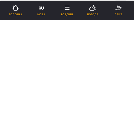
RU
Підпишіться на нас в Google
МОВА
ГОЛОВНА
РОЗДІЛИ
ПОГОДА
ЛАЙТ
Реклама
ad
Національний культурно-мистецький і музейний
комплекс "Мистецький Арсенал" звернувся до
Предстоятеля УПЦ за благословенням на