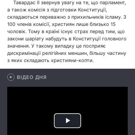
Тавардас II звернув увагу на те, що парламент,
а також комісія з підготовки Конституції,
складаються переважно з прихильників ісламу. З
100 членів комісії, християн лише близько 15
Головна
Війна
чоловік. Тому в країні існує страх перед тим, що
закони шаріату набудуть в Конституції головного
Україна
Політика
значення. У такому випадку це посприяє
Економіка
Світ
дискримінації релігійних меншин, більшу частину
з яких складають християни-копти.
Спорт
Наука
ВІДЕО ДНЯ
Техно і зв'язок
Лайт
Зброя
Інциденти
Здоров'я
Туризм
Цікавинки
Погода
Play
Екологія
Регіони