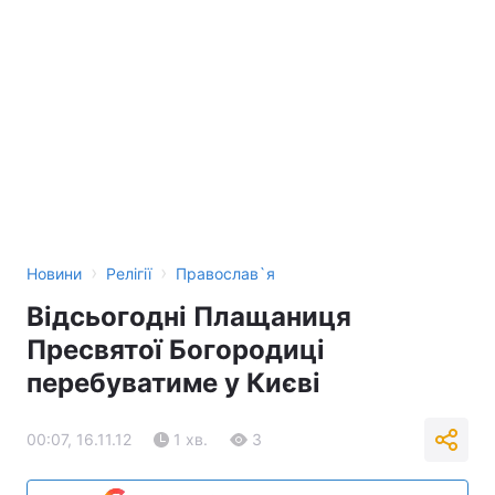
›
›
Новини
Релігії
Православ`я
Відсьогодні Плащаниця
Пресвятої Богородиці
перебуватиме у Києві
00:07, 16.11.12
1 хв.
3