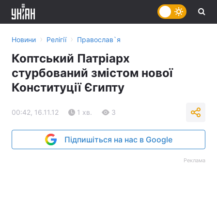
›
›
Новини
Релігії
Православ`я
Коптський Патріарх
стурбований змістом нової
Конституції Єгипту
00:42, 16.11.12
1 хв.
3
Підпишіться на нас в Google
Реклама