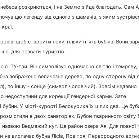
 небеса розкриються, і на Землю зійде благодать. Сам 
почув цю легенду від одного з шаманів, з яким зустрівс
краї.
років, щоб створити поки тільки п`ять бубнів. Вони зар
іше, для розваги туристів.
вою ІТУ-тай. Він символізує одночасно світло і темряву,
бубна зображено величезне дерево, по одну сторону від 
), по іншу - сонце (символ чоловічий). Зовсім недавно 
во недоступний для корекції гендерної карми. Зате
бубни. У місті-курорті Белокуриха їх цілих два. Це буб
х розмістили в двох санаторіях. Бубон тваринного світу 
з назвою Ведмежий кут. Це район озера Ая. Для повної г
и не вистачає бубна Лісів, Повітря, Первородного вогню