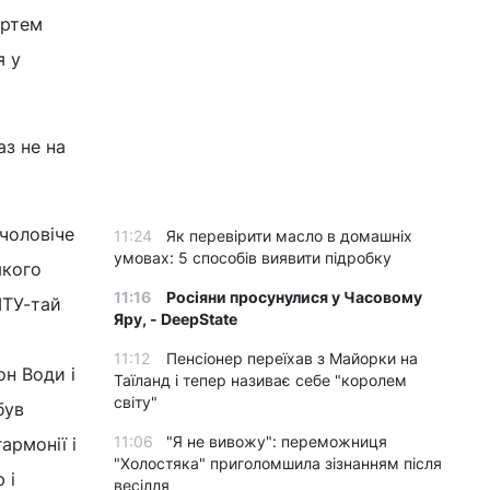
Артем
я у
аз не на
 чоловіче
11:24
Як перевірити масло в домашніх
умовах: 5 способів виявити підробку
якого
11:16
Росіяни просунулися у Часовому
ІТУ-тай
Яру, - DeepState
11:12
Пенсіонер переїхав з Майорки на
он Води і
Таїланд і тепер називає себе "королем
світу"
був
11:06
"Я не вивожу": переможниця
армонії і
"Холостяка" приголомшила зізнанням після
 і
весілля