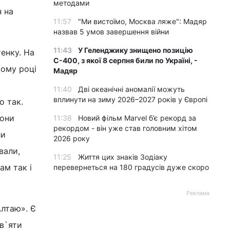
методами
н на
11:57
"Ми вистоїмо, Москва ляже": Мадяр
назвав 5 умов завершення війни
11:43
У Геленджику знищено позицію
енку. На
С-400, з якої 8 серпня били по Україні, -
ьому році
Мадяр
11:40
Дві океанічні аномалії можуть
вплинути на зиму 2026–2027 років у Європі
о так.
вони
11:38
Новий фільм Marvel б’є рекорд за
рекордом - він уже став головним хітом
ли
2026 року
вали,
11:25
Життя цих знаків Зодіаку
ам так і
перевернеться на 180 градусів дуже скоро
Реклама
Алтаю». Є
ев`яти