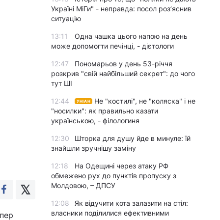
Україні МіГи" - неправда: посол роз’яснив
ситуацію
13:11
Одна чашка цього напою на день
може допомогти печінці, - дієтологи
12:47
Пономарьов у день 53-річчя
розкрив "свій найбільший секрет": до чого
тут ШІ
12:44
Не "костилі", не "коляска" і не
УНІАН
"носилки": як правильно казати
українською, - філологиня
12:30
Шторка для душу йде в минуле: їй
знайшли зручнішу заміну
12:18
На Одещині через атаку РФ
обмежено рух до пунктів пропуску з
Молдовою, – ДПСУ
12:08
Як відучити кота залазити на стіл:
власники поділилися ефективними
епер