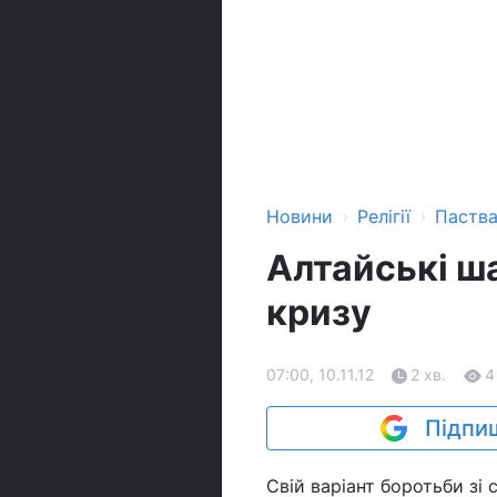
›
›
Новини
Релігії
Паств
Алтайські ш
кризу
07:00, 10.11.12
2 хв.
4
Підпиш
Свій варіант боротьби зі