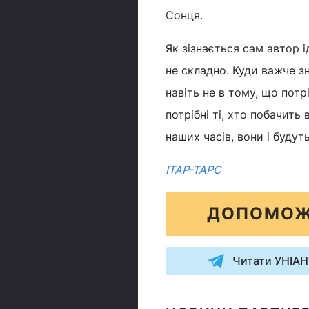
Сонця.
Як зізнається сам автор 
не складно. Куди важче зн
навіть не в тому, що пот
потрібні ті, хто побачить 
наших часів, вони і будут
ІТАР-ТАРС
ДОПОМОЖ
Читати УНІАН