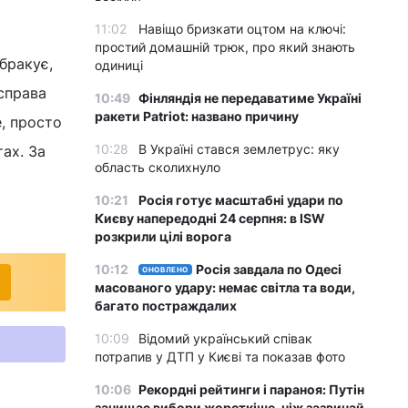
11:02
Навіщо бризкати оцтом на ключі:
простий домашній трюк, про який знають
бракує,
одиниці
 справа
10:49
Фінляндія не передаватиме Україні
ракети Patriot: названо причину
, просто
10:28
В Україні стався землетрус: яку
тах. За
область сколихнуло
10:21
Росія готує масштабні удари по
Києву напередодні 24 серпня: в ISW
розкрили цілі ворога
10:12
Росія завдала по Одесі
ОНОВЛЕНО
масованого удару: немає світла та води,
багато постраждалих
10:09
Відомий український співак
потрапив у ДТП у Києві та показав фото
10:06
Рекордні рейтинги і параноя: Путін
зачищає вибори жорсткіше, ніж зазвичай,