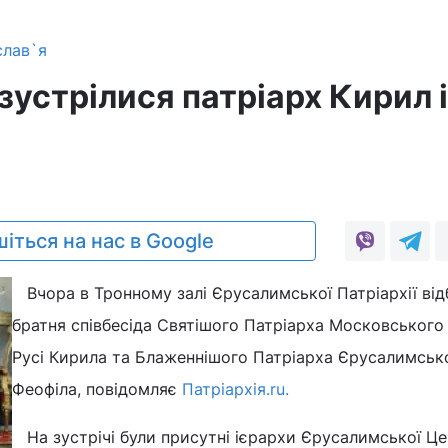
слав`я
зустрілися патріарх Кирил і
іться на нас в Google
Вчора в Тронному залі Єрусалимської Патріархії від
братня співбесіда Святішого Патріарха Московського і
Русі Кирила та Блаженнішого Патріарха Єрусалимськ
Феофіла, повідомляє
Патріархія.ru.
На зустрічі були присутні ієрархи Єрусалимської Це