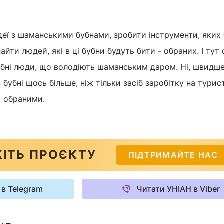
ідеї з шаманськими бубнами, зробити інструменти, яких 
айти людей, які в ці бубни будуть бити - обраних. І тут
рібні люди, що володіють шаманським даром. Ні, швидше
в бубні щось більше, ніж тільки засіб заробітку на турис
ь обраними.
ІТЬ ПРОЄКТУ
ПІДТРИМАЙТЕ НАС
 в Telegram
Читати УНІАН в Viber