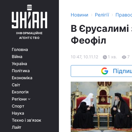
›
›
Новини
Релігії
Право
В Єрусалимі 
ІНФОРМАЦІЙНЕ
Феофіл
АГЕНТСТВО
Головна
Війна
10:47, 10.11.12
1 хв.
7
Україна
Підпиш
Політика
Економіка
Світ
Екологія
Регіони
Спорт
Наука
Техно і зв'язок
Лайт