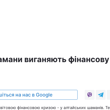
а
амани виганяють фінансову
іться на нас в Google
 світовою фінансовою кризою - у алтайських шаманів. Т