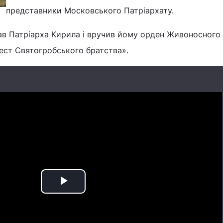
представники Московського Патріархату.
в Патріарха Кирила і вручив йому орден Живоносного
ест Святогробського братства».
Play
Video