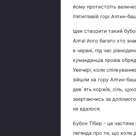
йому протистоїть величез
п’ятиглавій горі Алтин-баш
Ідея створити такий буб
Алтаї його багато хто знає
в червні, під час рівнод
кумандинців провів обряд 
Увечері, коли спілкуванн
зійшли на гору Алтин-баш
дев`ять коржів, сіль, цуко
звертаючись за допомого
не вдалося.
Бубон Тібир - це частина
легенда про те, що коли 