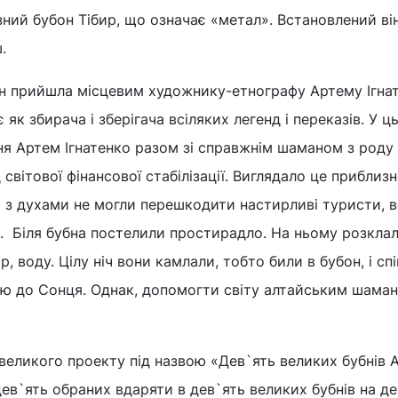
ний бубон Тібир, що означає «метал». Встановлений ві
.
он прийшла місцевим художнику-етнографу Артему Ігнат
 як збирача і зберігача всіляких легенд і переказів. У ц
ення Артем Ігнатенко разом зі справжнім шаманом з роду
світової фінансової стабілізації. Виглядало це приблизн
ю з духами не могли перешкодити настирливі туристи, 
. Біля бубна постелили простирадло. На ньому розкла
р, воду. Цілу ніч вони камлали, тобто били в бубон, і спі
ю до Сонця. Однак, допомогти світу алтайським шаман
 великого проекту під назвою «Дев`ять великих бубнів 
дев`ять обраних вдаряти в дев`ять великих бубнів на д