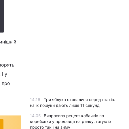
инішній
ворять
і у
а про
14:16
Три яблука сховалися серед птахів:
на їх пошуки дають лише 11 секунд
14:05
Випросила рецепт кабачків по-
корейськи у продавця на ринку: готую їх
просто так і на зиму