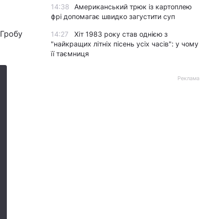
14:38
Американський трюк із картоплею
фрі допомагає швидко загустити суп
 Гробу
14:27
Хіт 1983 року став однією з
"найкращих літніх пісень усіх часів": у чому
її таємниця
Реклама