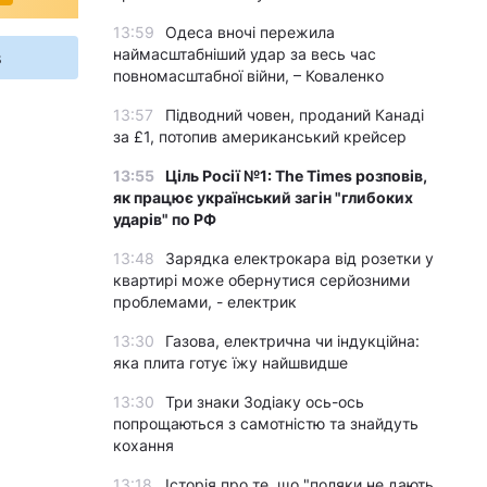
13:59
Одеса вночі пережила
наймасштабніший удар за весь час
s
повномасштабної війни, – Коваленко
13:57
Підводний човен, проданий Канаді
за £1, потопив американський крейсер
13:55
Ціль Росії №1: The Times розповів,
як працює український загін "глибоких
ударів" по РФ
13:48
Зарядка електрокара від розетки у
квартирі може обернутися серйозними
проблемами, - електрик
13:30
Газова, електрична чи індукційна:
яка плита готує їжу найшвидше
13:30
Три знаки Зодіаку ось-ось
попрощаються з самотністю та знайдуть
кохання
13:18
Історія про те, що "поляки не дають