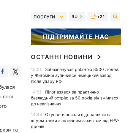
RU
+21
ПОСЛУГИ
ПІДТРИМАЙТЕ НАС
ОСТАННІ НОВИНИ
15:01
Забезпечував роботою 3500 людей:
у Житомирі зупинився німецький завод
після удару РФ
булася
14:51
Пілот взявся за практично
 всієї
безлюдний острів: за 50 років він змінився
до невпізнання
ого
14:44
Окупанти почали відправляти на
штурм танки з активним захистом від FPV-
дронів
ркви та