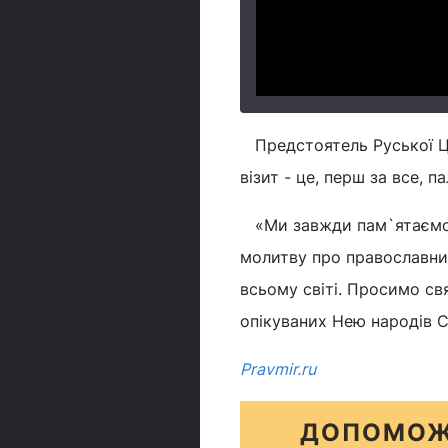
Предстоятель Руської Це
візит - це, перш за все, 
«Ми завжди пам`ятаємо, 
молитву про православних
всьому світі. Просимо с
опікуваних Нею народів Св
Рravmir.ru
ДОПОМОЖ