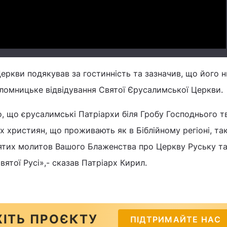
ркви подякував за гостинність та зазначив, що його н
паломницьке відвідування Святої Єрусалимської Церкви.
що єрусалимські Патріархи біля Гробу Господнього т
 християн, що проживають як в Біблійному регіоні, так 
вятих молитов Вашого Блаженства про Церкву Руську т
ятої Русі»,- сказав Патріарх Кирил.
ІТЬ ПРОЄКТУ
ПІДТРИМАЙТЕ НАС