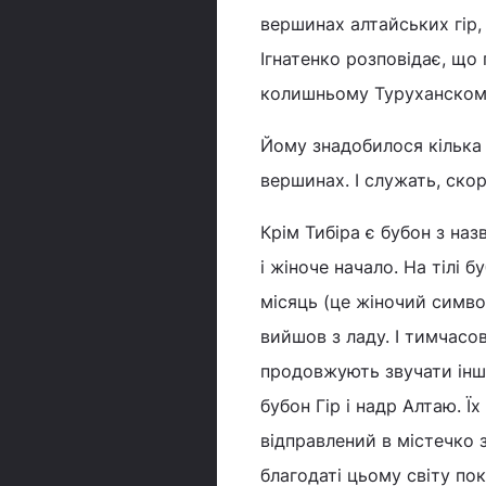
вершинах алтайських гір,
Ігнатенко розповідає, що 
колишньому Туруханском 
Йому знадобилося кілька 
вершинах. І служать, скор
Крім Тибіра є бубон з наз
і жіноче начало. На тілі 
місяць (це жіночий символ
вийшов з ладу. І тимчасо
продовжують звучати інші 
бубон Гір і надр Алтаю. Ї
відправлений в містечко 
благодаті цьому світу пок