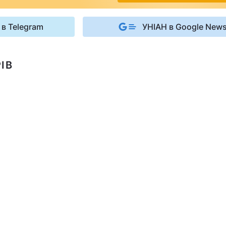
 в Telegram
УНІАН в Google New
ІВ