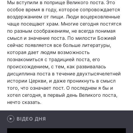
Мы вступили в поприще Великого поста. Это
особое время в году, которое сопровождается
воздержанием от пищи. Люди воцерковленные
чаще посещают храм. Многие сегодня постятся
Головна
Війна
по разным соображениям, не всегда понимая
смысл и значение поста. По милости Божией
Україна
Політика
сейчас появляется все больше литературы,
Економіка
Світ
которая дает людям возможность
познакомиться с традицией поста, его
Спорт
Наука
происхождением, с тем, как развивалась
дисциплина поста в течение двухтысячелетней
Техно і зв'язок
Лайт
истории Церкви, и даже проникнуть в смысл
того, что означает пост. О последнем я бы и
Зброя
Інциденти
хотел сегодня, в первый день Великого поста,
нечто сказать.
Здоров'я
Туризм
Цікавинки
Погода
ВІДЕО ДНЯ
Екологія
Регіони