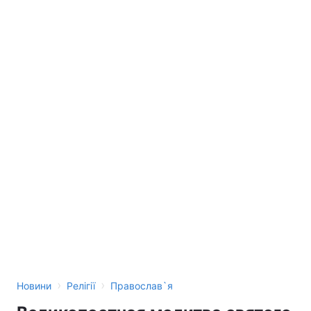
›
›
Новини
Релігії
Православ`я