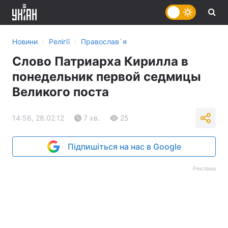
›
›
Новини
Релігії
Православ`я
Слово Патриарха Кирилла в
понедельник первой седмицы
Великого поста
14:56, 28.02.12
7 хв.
25
Підпишіться на нас в Google
Реклама