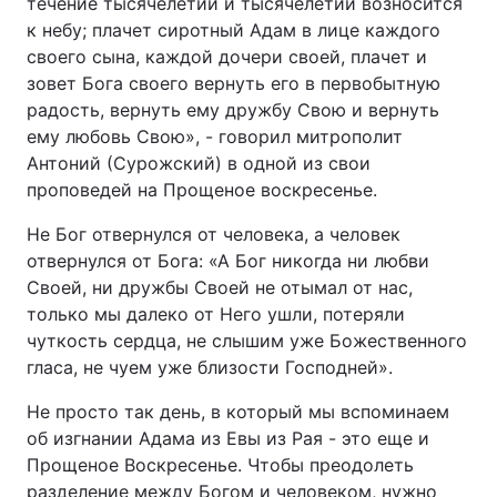
течение тысячелетий и тысячелетий возносится
к небу; плачет сиротный Адам в лице каждого
своего сына, каждой дочери своей, плачет и
зовет Бога своего вернуть его в первобытную
радость, вернуть ему дружбу Свою и вернуть
ему любовь Свою», - говорил митрополит
Антоний (Сурожский) в одной из свои
проповедей на Прощеное воскресенье.
Не Бог отвернулся от человека, а человек
отвернулся от Бога: «А Бог никогда ни любви
Своей, ни дружбы Своей не отымал от нас,
только мы далеко от Него ушли, потеряли
чуткость сердца, не слышим уже Божественного
гласа, не чуем уже близости Господней».
Не просто так день, в который мы вспоминаем
об изгнании Адама из Евы из Рая - это еще и
Прощеное Воскресенье. Чтобы преодолеть
разделение между Богом и человеком, нужно