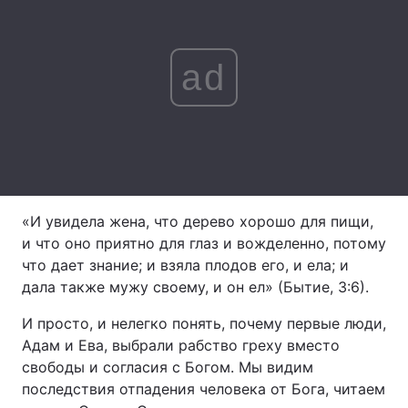
ad
Головна
Війна
Україна
Політика
Економіка
Світ
Спорт
Наука
«И увидела жена, что дерево хорошо для пищи,
Техно і зв'язок
Лайт
и что оно приятно для глаз и вожделенно, потому
что дает знание; и взяла плодов его, и ела; и
Зброя
Інциденти
дала также мужу своему, и он ел» (Бытие, 3:6).
Здоров'я
Туризм
И просто, и нелегко понять, почему первые люди,
Адам и Ева, выбрали рабство греху вместо
Цікавинки
Погода
свободы и согласия с Богом. Мы видим
последствия отпадения человека от Бога, читаем
Екологія
Регіони