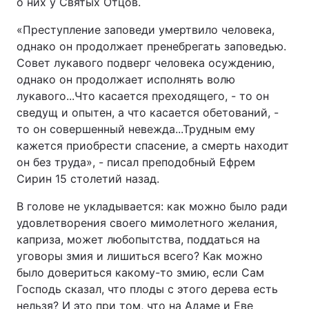
о них у Святых Отцов.
Лонгріди
«Преступление заповеди умертвило человека,
однако он продолжает пренебрегать заповедью.
Совет лукавого подверг человека осуждению,
Відео з Youtube
Статті
однако он продолжает исполнять волю
лукавого...Что касается преходящего, - то он
Інтерв'ю
Думки
сведущ и опытен, а что касается обетований, -
Архів
Вакансії
то он совершенный невежда...Трудным ему
кажется приобрести спасение, а смерть находит
Контакти
он без труда», - писал преподобный Ефрем
Сирин 15 столетий назад.
Послуги
В голове не укладывается: как можно было ради
удовлетворения своего мимолетного желания,
каприза, может любопытства, поддаться на
уговоры змия и лишиться всего? Как можно
было довериться какому-то змию, если Сам
Господь сказал, что плоды с этого дерева есть
нельзя? И это при том, что на Адаме и Еве