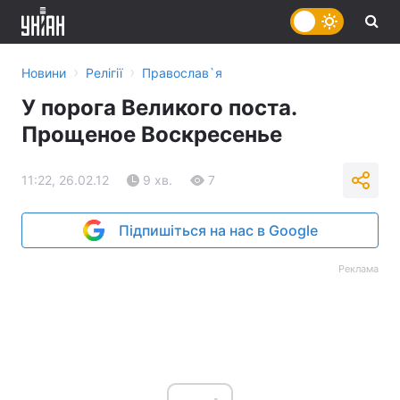
›
›
Новини
Релігії
Православ`я
У порога Великого поста.
Прощеное Воскресенье
11:22, 26.02.12
9 хв.
7
Підпишіться на нас в Google
Реклама