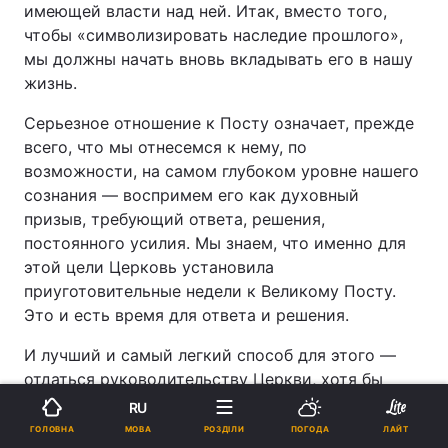
имеющей власти над ней. Итак, вместо того,
чтобы «символизировать наследие прошлого»,
мы должны начать вновь вкладывать его в нашу
жизнь.
Серьезное отношение к Посту означает, прежде
всего, что мы отнесемся к нему, по
возможности, на самом глубоком уровне нашего
сознания — воспримем его как духовный
призыв, требующий ответа, решения,
постоянного усилия. Мы знаем, что именно для
этой цели Церковь установила
приуготовительные недели к Великому Посту.
Это и есть время для ответа и решения.
И лучший и самый легкий способ для этого —
отдаться руководительству Церкви, хотя бы
размышлением над пятью Евангельскими
RU
чтениями, которые Церковь предлагает нам в
МОВА
ГОЛОВНА
РОЗДІЛИ
ПОГОДА
ЛАЙТ