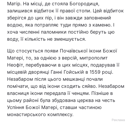
Матір. На місці, де стояла Богородиця,
Тема оформлення
залишився відбиток її правої стопи. Цей відбиток
зберігся до цих пір, і він завжди заповнений
водою, яка потрапляє туди прямо з каменю. І
хоча численні паломники постійно беруть цю
воду, її кількість не зменшується.
Що стосується появи Почаївської ікони Божої
Матері, то, за однією з версій, митрополит
Неофіт, перебуваючи в цих місцях, подарував її
місцевій дворянці Ганні Гойській в 1559 році.
Незабаром після цього мешканці почали
помічати, що від ікони сходить сяйво. Незабаром
власниця ікони передала її ченцям. Пізніше в
цьому районі була збудована церква на честь
Успіння Божої Матері, ставши частиною
монастирського комплексу.
Реклама