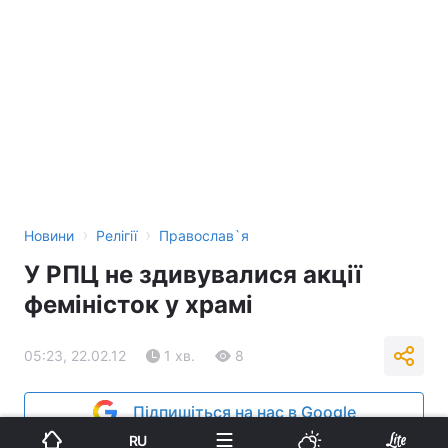
›
›
Новини
Релігії
Православ`я
У РПЦ не здивувалися акції
феміністок у храмі
05:23, 22.02.12
1 хв.
8
Підпишіться на нас в Google
RU