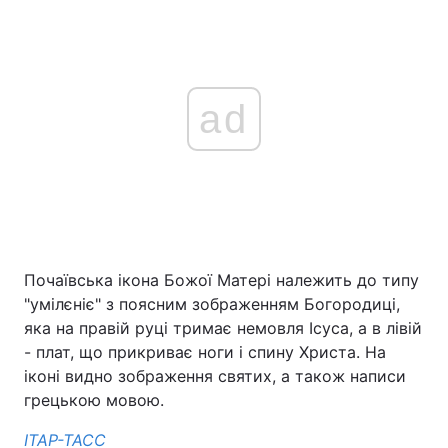
ad
Почаївська ікона Божої Матері належить до типу
"умілєніє" з поясним зображенням Богородиці,
яка на правій руці тримає немовля Ісуса, а в лівій
- плат, що прикриває ноги і спину Христа. На
іконі видно зображення святих, а також написи
грецькою мовою.
ІТАР-ТАСС