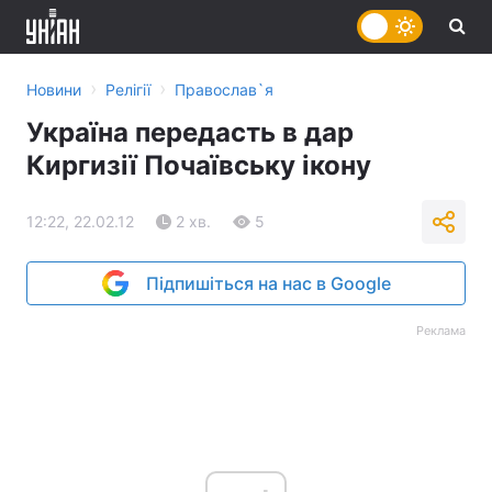
›
›
Новини
Релігії
Православ`я
Україна передасть в дар
Киргизії Почаївську ікону
12:22, 22.02.12
2 хв.
5
Підпишіться на нас в Google
Реклама