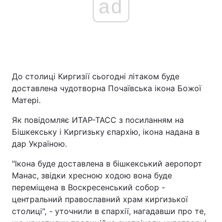
ad
До столиці Киргизії сьогодні літаком буде
доставлена чудотворна Почаївська ікона Божої
Матері.
Як повідомляє ИТАР-ТАСС з посиланням на
Бішкекську і Киргизьку єпархію, ікона надана в
дар Україною.
"Ікона буде доставлена в бішкекський аеропорт
Манас, звідки хресною ходою вона буде
переміщена в Воскресенський собор -
центральний православний храм киргизької
столиці", - уточнили в єпархії, нагадавши про те,