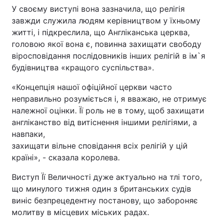
У своєму виступі вона зазначила, що релігія
завжди служила людям керівництвом у їхньому
житті, і підкреслила, що Англіканська церква,
головою якої вона є, повинна захищати свободу
віросповідання послідовників інших релігій в ім`я
будівництва «кращого суспільства».
«Концепція нашої офіційної церкви часто
неправильно розуміється і, я вважаю, не отримує
належної оцінки. Її роль не в тому, щоб захищати
англіканство від витіснення іншими релігіями, а
навпаки,
захищати вільне сповідання всіх релігій у цій
країні», - сказала королева.
Виступ Її Величності дуже актуально на тлі того,
що минулого тижня один з британських судів
виніс безпрецедентну постанову, що забороняє
молитву в місцевих міських радах.