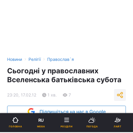
›
›
Новини
Релігії
Православ`я
Сьогодні у православних
Вселенська батьківська субота
23:20, 17.02.12
1 хв.
7
Підпишіться на нас в Google
RU
МОВА
ГОЛОВНА
РОЗДІЛИ
ПОГОДА
ЛАЙТ