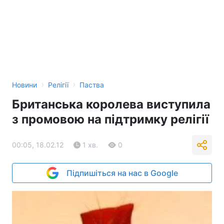
›
›
Новини
Релігії
Паства
Британська королева виступила
з промовою на підтримку релігії
00:05, 18.02.12
1 хв.
0
Підпишіться на нас в Google