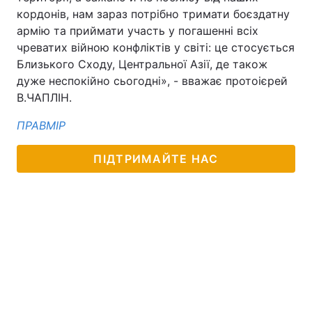
кордонів, нам зараз потрібно тримати боєздатну
Лонгріди
армію та приймати участь у погашенні всіх
чреватих війною конфліктів у світі: це стосується
Близького Сходу, Центральної Азії, де також
Відео з Youtube
Статті
дуже неспокійно сьогодні», - вважає протоієрей
Інтерв'ю
Думки
В.ЧАПЛІН.
ПРАВМІР
Архів
Вакансії
Контакти
ПІДТРИМАЙТЕ НАС
Послуги