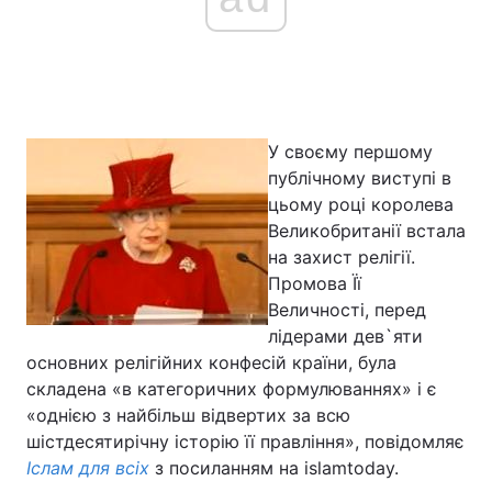
У своєму першому
публічному виступі в
цьому році королева
Великобританії встала
на захист релігії.
Промова Її
Величності, перед
лідерами дев`яти
основних релігійних конфесій країни, була
складена «в категоричних формулюваннях» і є
«однією з найбільш відвертих за всю
шістдесятирічну історію її правління», повідомляє
Іслам для всіх
з посиланням на islamtoday.