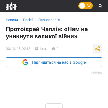
›
›
Новини
Релігії
Православ`я
Протоієрей Чаплін: «Нам не
уникнути великої війни»
00:10, 18.02.12
1 хв.
2
Підпишіться на нас в Google
Реклама