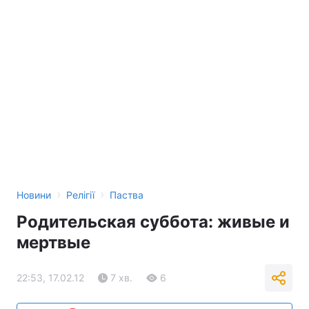
›
›
Новини
Релігії
Паства
Родительская суббота: живые и
мертвые
22:53, 17.02.12
7 хв.
6