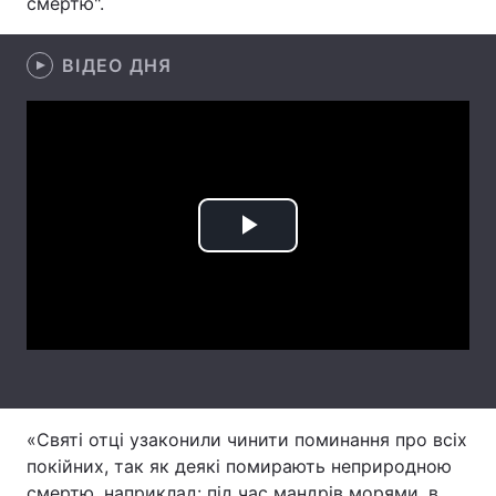
смертю".
Лонгріди
ВІДЕО ДНЯ
Відео з Youtube
Статті
Інтерв'ю
Думки
Архів
Вакансії
Play
Контакти
Video
Послуги
«Святі отці узаконили чинити поминання про всіх
покійних, так як деякі помирають неприродною
смертю, наприклад: під час мандрів морями, в