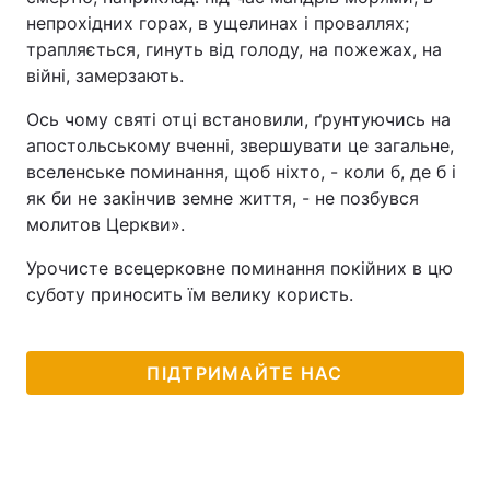
непрохідних горах, в ущелинах і проваллях;
Тема оформлення
трапляється, гинуть від голоду, на пожежах, на
війні, замерзають.
Ось чому святі отці встановили, ґрунтуючись на
апостольському вченні, звершувати це загальне,
вселенське поминання, щоб ніхто, - коли б, де б і
як би не закінчив земне життя, - не позбувся
молитов Церкви».
Урочисте всецерковне поминання покійних в цю
суботу приносить їм велику користь.
ПІДТРИМАЙТЕ НАС