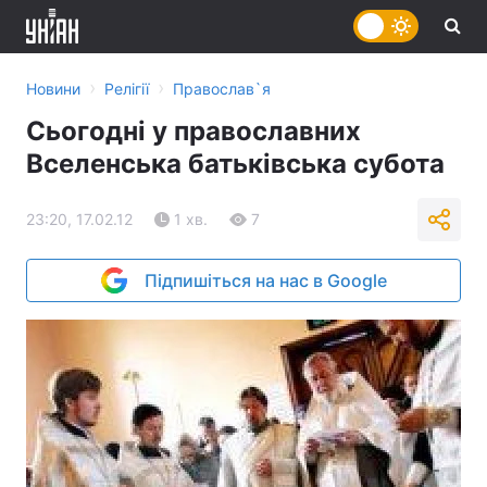
›
›
Новини
Релігії
Православ`я
Сьогодні у православних
Вселенська батьківська субота
23:20, 17.02.12
1 хв.
7
Підпишіться на нас в Google