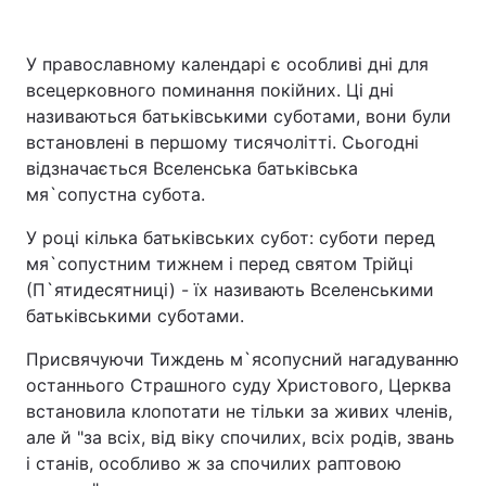
У православному календарі є особливі дні для
всецерковного поминання покійних. Ці дні
Головна
Війна
називаються батьківськими суботами, вони були
встановлені в першому тисячолітті. Сьогодні
Україна
Політика
відзначається Вселенська батьківська
Економіка
Світ
мя`сопустна субота.
У році кілька батьківських субот: суботи перед
Спорт
Наука
мя`сопустним тижнем і перед святом Трійці
Техно і зв'язок
Лайт
(П`ятидесятниці) - їх називають Вселенськими
батьківськими суботами.
Зброя
Інциденти
Присвячуючи Тиждень м`ясопусний нагадуванню
Здоров'я
Туризм
останнього Страшного суду Христового, Церква
встановила клопотати не тільки за живих членів,
Цікавинки
Погода
але й "за всіх, від віку спочилих, всіх родів, звань
і станів, особливо ж за спочилих раптовою
Екологія
Регіони