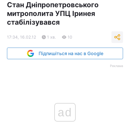
Стан Дніпропетровського
митрополита УПЦ Іринея
стабілізувався
17:34, 16.02.12
1 хв.
10
Підпишіться на нас в Google
Реклама
ad