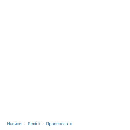
›
›
Новини
Релігії
Православ`я