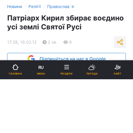
›
›
Новини
Релігії
Православ`я
Патріарх Кирил збирає воєдино
усі землі Святої Русі
17:28, 16.02.12
2 хв.
6
Підпишіться на нас в Google
RU
Реклама
МОВА
ГОЛОВНА
РОЗДІЛИ
ПОГОДА
ЛАЙТ
ad