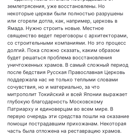
землетрясения, уже восстановлены. Но
Лонгріди
некоторые церкви были полностью разрушены
или сгорели дотла, как, например, церковь в
Ямада. Нужно строить новые. Местное
Відео з Youtube
Статті
священство ведет переговоры с архитекторами,
Інтерв'ю
Думки
со строительными компаниями. Но это процесс
долгий. Пока сложно сказать, каким образом
Архів
Вакансії
будет решаться проблема восстановления
уничтоженных храмов. В самый сложный период
Контакти
после бедствия Русская Православная Церковь
поддержала нас не только теплыми словами
Послуги
сочувствия, но и материально, за что
митрополит Токийский и всей Японии выражает
глубокую благодарность Московскому
Патриарху и единоверцам во всем мире. В
первую очередь эти средства пошли на оказание
помощи пострадавшим прихожанам. Некоторая
часть была отложена на реставрацию храмов.