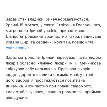
Зараз стан владики Іринея нормалізується.
Вранці 15 лютого, у свято Стрітення Господнього,
митрополит Іриней у клініці причастився.
Дніпропетровський архипастир також подякував
усім за щирі та сердечні молитви, повідомляє
сайт єпархії.
Зараз митрополит Іриней перебуває під наглядом
лікарів обласної клінічної лікарні ім. І.І. Мечникова
і відчуває себе нормально. Прогнози лікарів
щодо здоров`я владики оптимістичні, у стані
його здоров`я простежується позитивна
динаміка. Архипастир при повній свідомості,
тиск стабілізувався, владика розмовляє, приймає
відвідувачів.