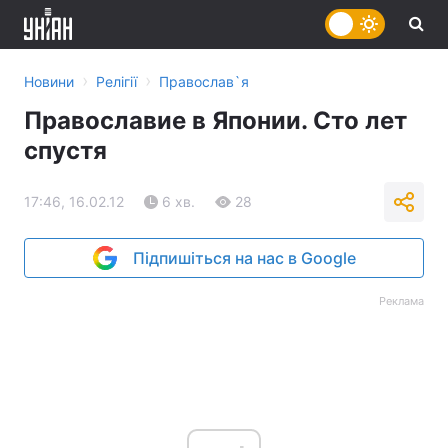
›
›
Новини
Релігії
Православ`я
Православие в Японии. Сто лет
спустя
17:46, 16.02.12
6 хв.
28
Підпишіться на нас в Google
Реклама