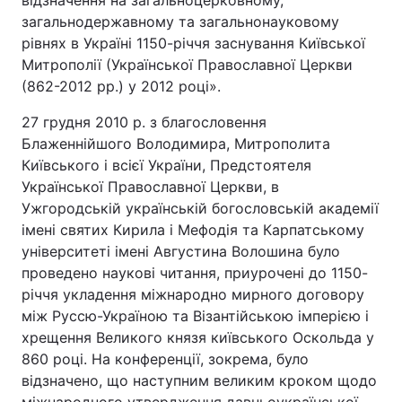
відзначення на загальноцерковному,
загальнодержавному та загальнонауковому
рівнях в Україні 1150-річчя заснування Київської
Митрополії (Української Православної Церкви
(862-2012 рр.) у 2012 році».
27 грудня 2010 р. з благословення
Блаженнійшого Володимира, Митрополита
Київського і всієї України, Предстоятеля
Української Православної Церкви, в
Ужгородській українській богословській академії
імені святих Кирила і Мефодія та Карпатському
університеті імені Августина Волошина було
проведено наукові читання, приурочені до 1150-
річчя укладення міжнародно мирного договору
між Руссю-Україною та Візантійською імперією і
хрещення Великого князя київського Оскольда у
860 році. На конференції, зокрема, було
відзначено, що наступним великим кроком щодо