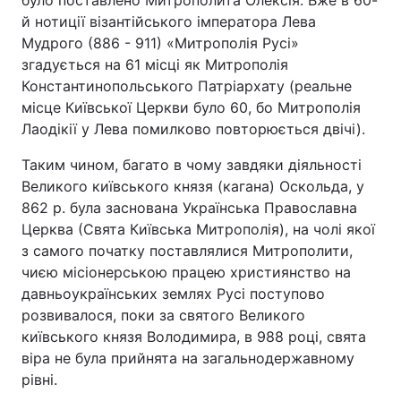
було поставлено Митрополита Олексія. Вже в 60-
й нотиції візантійського імператора Лева
Мудрого (886 - 911) «Митрополія Русі»
згадується на 61 місці як Митрополія
Константинопольського Патріархату (реальне
місце Київської Церкви було 60, бо Митрополія
Лаодікії у Лева помилково повторюється двічі).
Таким чином, багато в чому завдяки діяльності
Великого київського князя (кагана) Оскольда, у
862 р. була заснована Українська Православна
Церква (Свята Київська Митрополія), на чолі якої
з самого початку поставлялися Митрополити,
чиєю місіонерською працею християнство на
давньоукраїнських землях Русі поступово
розвивалося, поки за святого Великого
київського князя Володимира, в 988 році, свята
віра не була прийнята на загальнодержавному
рівні.