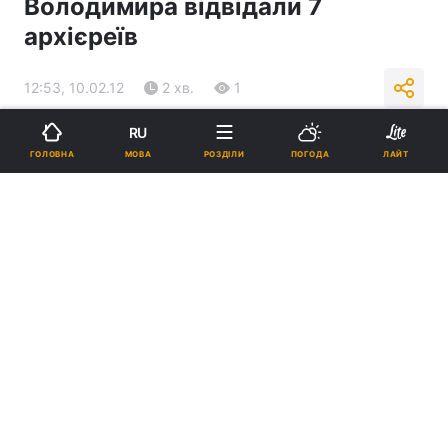
Володимира відвідали 7
архієреїв
12:53, 10.02.12
2 хв.
1
RU
Підпишіться на нас в Google
МОВА
ГОЛОВНА
РОЗДІЛИ
ПОГОДА
ЛАЙТ
Реклама
ad