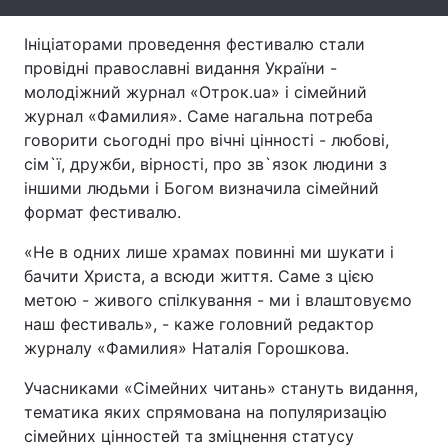
Лонгріди
Ініціаторами проведення фестивалю стали
провідні православні видання України -
молодіжний журнал «Отрок.ua» і сімейний
Відео з Youtube
Статті
журнал «Фамилия». Саме нагальна потреба
Інтерв'ю
Думки
говорити сьогодні про вічні цінності - любові,
сім`ї, дружби, вірності, про зв`язок людини з
Архів
Вакансії
іншими людьми і Богом визначила сімейний
формат фестивалю.
Контакти
«Не в одних лише храмах повинні ми шукати і
Послуги
бачити Христа, а всюди життя. Саме з цією
метою - живого спілкування - ми і влаштовуємо
наш фестиваль», - каже головний редактор
журналу «Фамилия» Наталія Горошкова.
Учасниками «Сімейних читань» стануть видання,
тематика яких спрямована на популяризацію
сімейних цінностей та зміцнення статусу