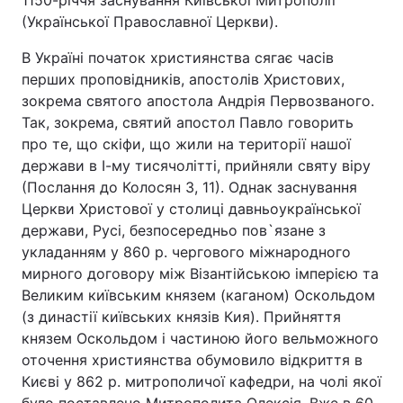
1150-річчя заснування Київської Митрополії
(Української Православної Церкви).
В Україні початок християнства сягає часів
перших проповідників, апостолів Христових,
зокрема святого апостола Андрія Первозваного.
Так, зокрема, святий апостол Павло говорить
про те, що скіфи, що жили на території нашої
держави в І-му тисячолітті, прийняли святу віру
(Послання до Колосян 3, 11). Однак заснування
Церкви Христової у столиці давньоукраїнської
держави, Русі, безпосередньо пов`язане з
укладанням у 860 р. чергового міжнародного
мирного договору між Візантійською імперією та
Великим київським князем (каганом) Оскольдом
(з династії київських князів Кия). Прийняття
князем Оскольдом і частиною його вельможного
оточення християнства обумовило відкриття в
Києві у 862 р. митрополичої кафедри, на чолі якої