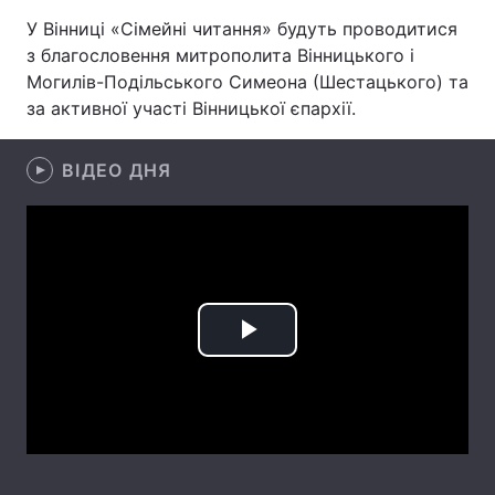
У Вінниці «Сімейні читання» будуть проводитися
з благословення митрополита Вінницького і
Могилів-Подільського Симеона (Шестацького) та
Головна
Війна
за активної участі Вінницької єпархії.
Україна
Політика
ВІДЕО ДНЯ
Економіка
Світ
Спорт
Наука
Техно і зв'язок
Лайт
Зброя
Інциденти
Play
Здоров'я
Туризм
Video
Цікавинки
Погода
Екологія
Регіони