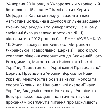
24 червня 2010 року в Ужгородській українській
богословській академії імені святих Кирила і
Мефодія та Карпатському університеті імені
Августина Волошина відбулося спільне засідання
Вчених рад академії та університету. На цьому
засіданні було ухвалено (протокол № 11)
відзначити в 2012 році на базі ДННК «УУБА - КаУ»
1150-річчя заснування Київської Митрополії
(Української Православної Церкви). Також було
ухвалено рішення «звернутися до Блаженнійшого
Володимира, Митрополита Київського і всієї
України, Предстоятеля Української Православної
Церкви, Президента України, Верховної Ради
України, Міністерства освіти і науки, молоді та
спорту України, до Національної академії наук
України, Академії педагогічних наук України та
Всеукраїнської асоціації політичних наук із
проханням розглянути питання про можливість