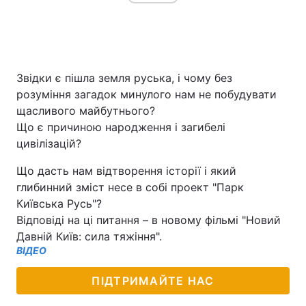
Звідки є пішла земля руська, і чому без
розуміння загадок минулого нам не побудувати
щасливого майбутнього?
Що є причиною народження і загибелі
цивілізацій?
Що дасть нам відтворення історії і який
глибинний зміст несе в собі проект "Парк
Київська Русь"?
Відповіді на ці питання – в новому фільмі "Новий
Давній Київ: сила тяжіння".
ВІДЕО
ПІДТРИМАЙТЕ НАС