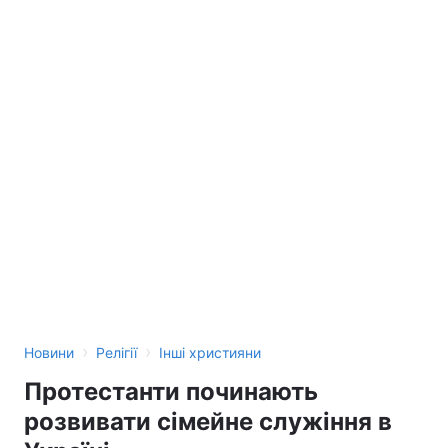
›
›
Новини
Релігії
Інші християни
Протестанти починають
розвивати сімейне служіння в