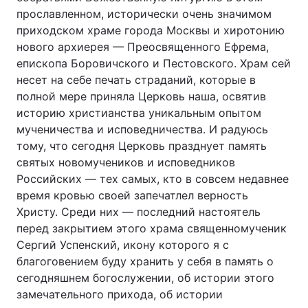
прославленном, исторически очень значимом
Лонгріди
приходском храме города Москвы и хиротонию
нового архиерея — Преосвященного Ефрема,
епископа Боровичского и Пестовского. Храм сей
Відео з Youtube
Статті
несет на себе печать страданий, которые в
Інтерв'ю
Думки
полной мере приняла Церковь наша, освятив
историю христианства уникальным опытом
Архів
Вакансії
мученичества и исповедничества. И радуюсь
тому, что сегодня Церковь празднует память
Контакти
святых новомучеников и исповедников
Российских — тех самых, кто в совсем недавнее
Послуги
время кровью своей запечатлел верность
Христу. Среди них — последний настоятель
перед закрытием этого храма священномученик
Сергий Успенский, икону которого я с
благоговением буду хранить у себя в память о
сегодняшнем богослужении, об истории этого
замечательного прихода, об истории