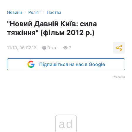
›
›
Новини
Релігії
Паства
"Новий Давній Київ: сила
тяжіння" (фільм 2012 р.)
11:19, 06.02.12
0 хв.
7
Підпишіться на нас в Google
Реклама
ad