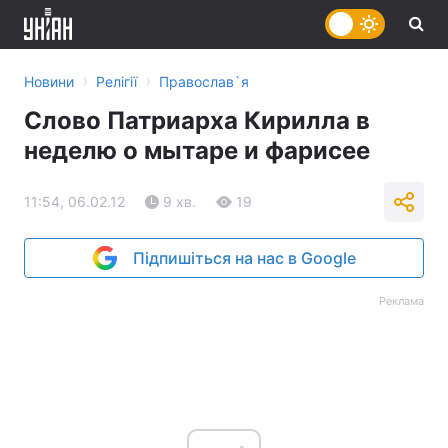
›
›
Новини
Релігії
Православ`я
Слово Патриарха Кирилла в
неделю о мытаре и фарисее
11:54, 06.02.12
9 хв.
19
Підпишіться на нас в Google
Реклама