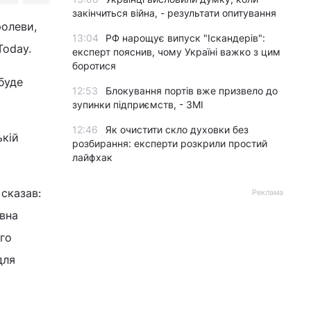
закінчиться війна, - результати опитування
ролеви,
13:04
РФ нарощує випуск "Іскандерів":
Today.
експерт пояснив, чому Україні важко з цим
боротися
буде
12:53
Блокування портів вже призвело до
зупинки підприємств, - ЗМІ
12:46
Як очистити скло духовки без
ькій
розбирання: експерти розкрили простий
лайфхак
 сказав:
Реклама
овна
ого
для