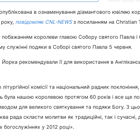
опублікована в ознаменування діамантового ювілею ко
 року,
повідомляє CNL-NEWS
з посиланням на Christian 
а побажанням королеви главою Собору святого Павла і 
у служінні подяки в Соборі святого Павла 5 червня.
і Йорка рекомендували її для використання в Англіканс
літургійної комісії та національний радник поклоніння,
сть була нашою королевою протягом 60 років і все ще п
риводом для великого святкування та подяки Богу. З ць
ва рада скласти молитви як традиційні, так і сучасні, 
 богослужіннях у 2012 році».