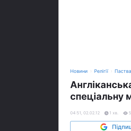
›
›
Новини
Релігії
Паств
Англіканськ
спеціальну 
04:51, 02.02.12
1 хв.
Підпиш