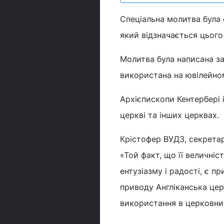
Спеціальна молитва була 
який відзначається цього
Молитва була написана з
використана на ювілейном
Архієпископи Кентербері 
церкві та інших церквах.
Крістофер ВУДЗ, секретар 
«Той факт, що її величні
ентузіазму і радості, є п
приводу Англіканська церк
використання в церковних