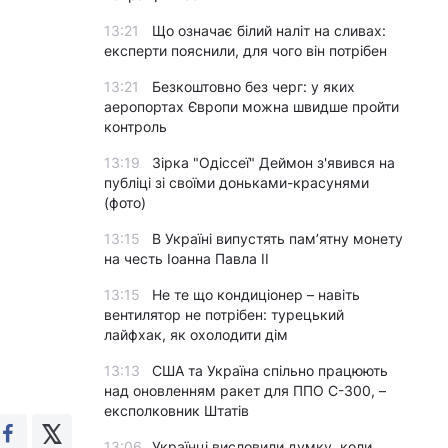
13:21
Що означає білий наліт на сливах:
експерти пояснили, для чого він потрібен
13:21
Безкоштовно без черг: у яких
аеропортах Європи можна швидше пройти
контроль
13:19
Зірка "Одіссеї" Деймон з'явився на
публіці зі своїми доньками-красунями
(фото)
13:15
В Україні випустять пам’ятну монету
на честь Іоанна Павла II
13:15
Не те що кондиціонер – навіть
вентилятор не потрібен: турецький
лайфхак, як охолодити дім
13:13
США та Україна спільно працюють
над оновленням ракет для ППО С-300, –
експолковник Штатів
13:06
Українці висловили думку, коли