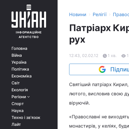
›
›
Новини
Релігії
Право
Патріарх Ки
ІНФОРМАЦІЙНЕ
рух
АГЕНТСТВО
Головна
Війна
12:43, 02.02.12
1 хв.
1
Україна
Підпиш
Політика
Економіка
Світ
Святіший патріарх Кирил,
Екологія
лютого, висловив свою ду
Регіони
віруючій.
Спорт
Наука
«Православні не виходять 
Техно і зв'язок
Лайт
монастирів, у келіях, бу