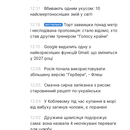
12:31
Вбивають одним укусом: 10
найсмертоносніших змій у світі
12:18
Торт заввишки понад метр
АКТУАЛЬНО
і несподівана пропозиція: стало відомо, хто
став другим тренером "Голосу країни"
12:15
Google видалить одну з
найкорисніших функцій Gmail: що зміниться
у 2027 році
12:08
Росія почала використовувати
збільшену версію "Гербери", - Флеш
12:05
Смачна сирна запіканка з рисом:
старовинний рецепт по-українськи
12:04
У Коблевому під час купання в морі
від вибуху загинув чоловік, є поранені
12:02
Дружина щомісяця подорожує
сама: вона назвала 4 неочікувані переваги
для шлюбу