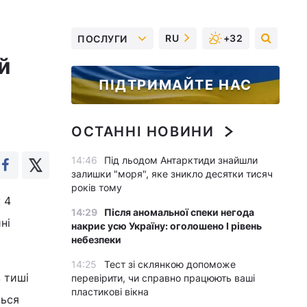
RU
+32
ПОСЛУГИ
й
ПІДТРИМАЙТЕ НАС
ОСТАННІ НОВИНИ
14:46
Під льодом Антарктиди знайшли
залишки "моря", яке зникло десятки тисяч
років тому
 4
14:29
Після аномальної спеки негода
ні
накриє усю Україну: оголошено І рівень
небезпеки
14:25
Тест зі склянкою допоможе
в тиші
перевірити, чи справно працюють ваші
пластикові вікна
ться