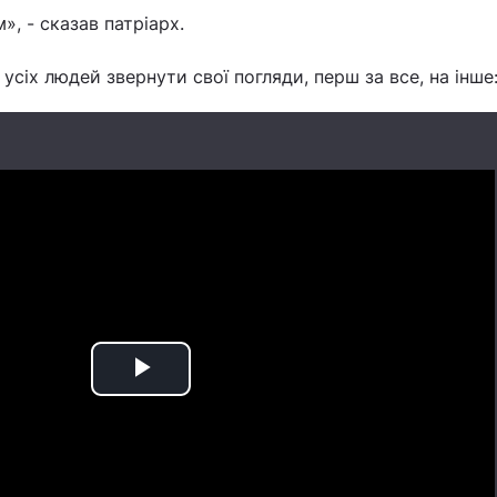
, - сказав патріарх.
сіх людей звернути свої погляди, перш за все, на інше
Play
Video