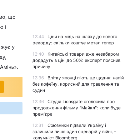
имо, що
ю і
12:44
Ціни на мідь на шляху до нового
рекорду: скільки коштує метал тепер
вжує у
12:40
Китайські товари вже незабаром
ду,
додадуть в ціні до 50%: експерт пояснив
 Амінь».
причину
12:36
Влітку японці п'ють це щодня: напій
без кофеїну, корисний для травлення та
судин
12:36
Студія Lionsgate оголосила про
s
продовження фільму "Майкл": коли буде
прем'єра
12:31
Союзники підвели Україну і
залишили лише один сценарій у війні, –
колумніст Bloomberg