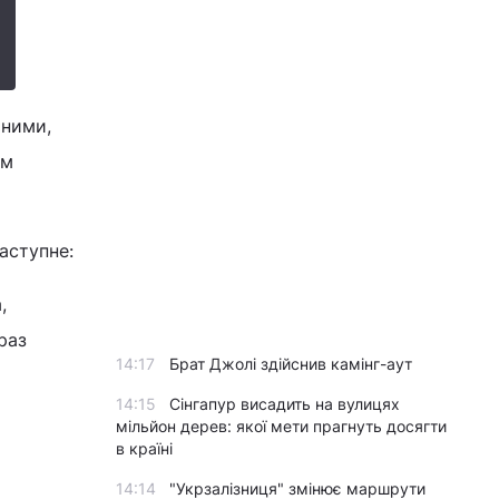
ьними,
ом
аступне:
,
раз
14:17
Брат Джолі здійснив камінг-аут
14:15
Сінгапур висадить на вулицях
мільйон дерев: якої мети прагнуть досягти
в країні
14:14
"Укрзалізниця" змінює маршрути