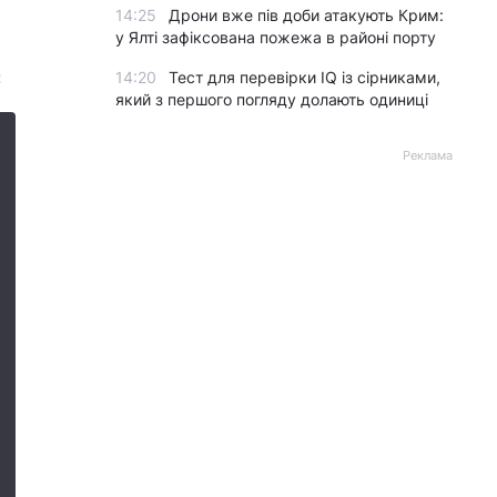
14:25
Дрони вже пів доби атакують Крим:
у Ялті зафіксована пожежа в районі порту
:
14:20
Тест для перевірки IQ із сірниками,
який з першого погляду долають одиниці
Реклама