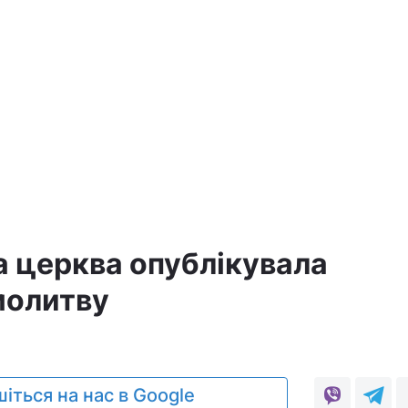
а
а церква опублікувала
молитву
5
іться на нас в Google