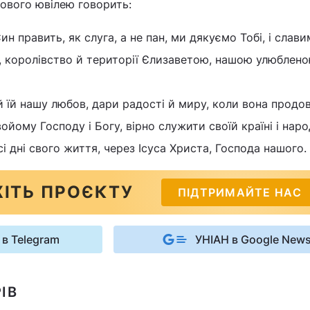
ового ювілею говорить:
Син править, як слуга, а не пан, ми дякуємо Тобі, і слав
, королівство й території Єлизаветою, нашою улюблено
й їй нашу любов, дари радості й миру, коли вона продо
войому Господу і Богу, вірно служити своїй країні і наро
усі дні свого життя, через Ісуса Христа, Господа нашого.
ІТЬ ПРОЄКТУ
ПІДТРИМАЙТЕ НАС
 в Telegram
УНІАН в Google New
ІВ