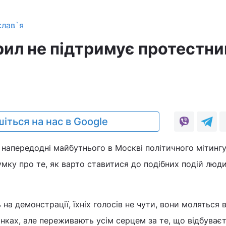
слав`я
рил не підтримує протестни
іться на нас в Google
 напередодні майбутнього в Москві політичного мітингу
мку про те, як варто ставитися до подібних подій люди
на демонстрації, їхніх голосів не чути, вони моляться 
динках, але переживають усім серцем за те, що відбуває