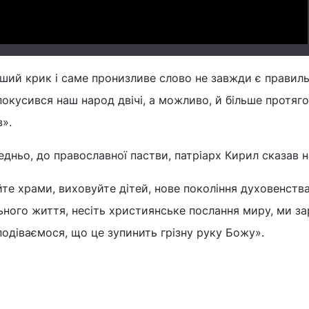
ший крик і саме пронизливе слово не завжди є правил
покусився наш народ двічі, а можливо, й більше протяг
в».
дньо, до православної пастви, патріарх Кирил сказав н
йте храми, виховуйте дітей, нове покоління духовенства
льного життя, несіть християнське послання миру, ми за
одіваємося, що це зупинить грізну руку Божу».