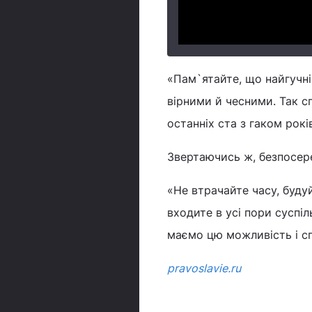
«Пам`ятайте, що найгучні
вірними й чесними. Так с
останніх ста з гаком рокі
Звертаючись ж, безпосере
«Не втрачайте часу, буду
входите в усі пори суспі
маємо цю можливість і сп
pravoslavie.ru