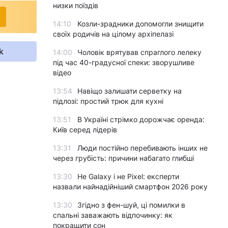
низки поїздів
14:10
Козли-зрадники допомогли знищити
своїх родичів на цілому архіпелазі
k
14:00
Чоловік врятував спраглого лелеку
під час 40-градусної спеки: зворушливе
відео
13:54
Навіщо залишати серветку на
підлозі: простий трюк для кухні
13:51
В Україні стрімко дорожчає оренда:
Київ серед лідерів
13:31
Люди постійно перебивають інших не
через грубість: причини набагато глибші
13:30
Не Galaxy і не Pixel: експерти
назвали найнадійніший смартфон 2026 року
13:30
Згідно з фен-шуй, ці помилки в
спальні заважають відпочинку: як
покращити сон