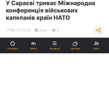
У Сараєві триває Міжнародна
конференція військових
капеланів країн НАТО
17:36, 01.02.12
2 хв.
3
Підпишіться на нас в Google
RU
МОВА
ГОЛОВНА
РОЗДІЛИ
ПОГОДА
ЛАЙТ
Реклама
ad