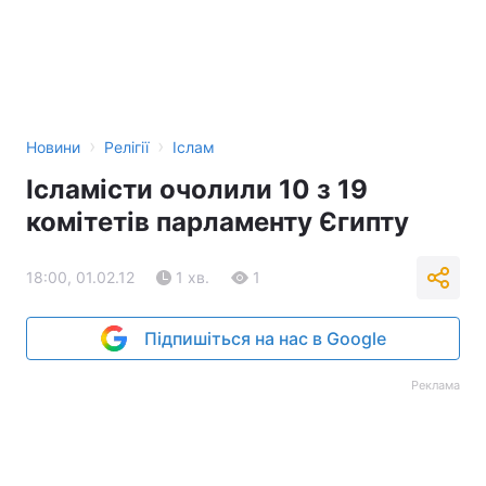
›
›
Новини
Релігії
Іслам
Ісламісти очолили 10 з 19
комітетів парламенту Єгипту
18:00, 01.02.12
1 хв.
1
Підпишіться на нас в Google
Реклама