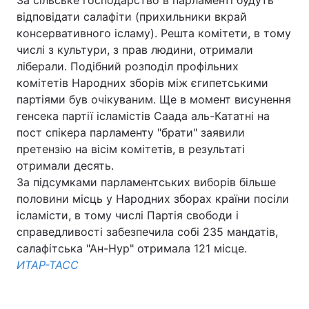
За сільське господарство в парламенті будуть
відповідати салафіти (прихильники вкрай
консервативного ісламу). Решта комітети, в тому
числі з культури, з прав людини, отримали
ліберали. Подібний розподіл профільних
комітетів Народних зборів між єгипетськими
партіями був очікуваним. Ще в момент висунення
генсека партії ісламістів Саада аль-Кататні на
пост спікера парламенту "брати" заявили
претензію на вісім комітетів, в результаті
отримали десять.
За підсумками парламентських виборів більше
половини місць у Народних зборах країни посіли
ісламісти, в тому числі Партія свободи і
справедливості забезпечила собі 235 мандатів,
салафітська "Ан-Нур" отримала 121 місце.
ИТАР-ТАСС