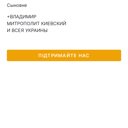
Сыновне
Лонгріди
+ВЛАДИМИР
МИТРОПОЛИТ КИЕВСКИЙ
Відео з Youtube
Статті
И ВСЕЯ УКРАИНЫ
Інтерв'ю
Думки
Архів
Вакансії
ПІДТРИМАЙТЕ НАС
Контакти
Послуги