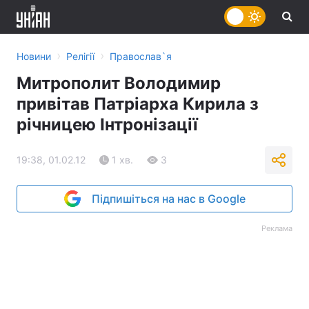
›
›
Новини
Релігії
Православ`я
Митрополит Володимир
привітав Патріарха Кирила з
річницею Інтронізації
19:38, 01.02.12
1 хв.
3
Підпишіться на нас в Google
Реклама