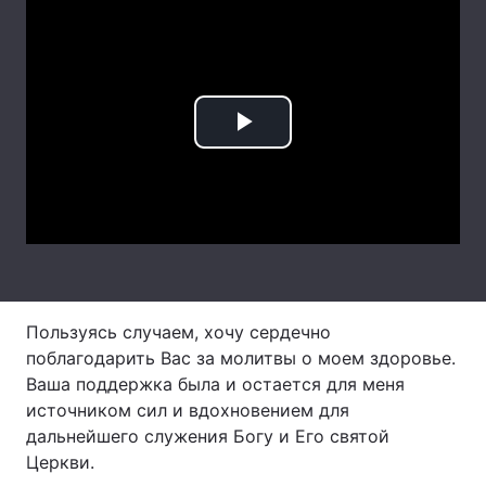
Головна
Війна
Play
Україна
Політика
Video
Економіка
Світ
Спорт
Наука
Техно і зв'язок
Лайт
Пользуясь случаем, хочу сердечно
Зброя
Інциденти
поблагодарить Вас за молитвы о моем здоровье.
Здоров'я
Туризм
Ваша поддержка была и остается для меня
источником сил и вдохновением для
Цікавинки
Погода
дальнейшего служения Богу и Его святой
Церкви.
Екологія
Регіони