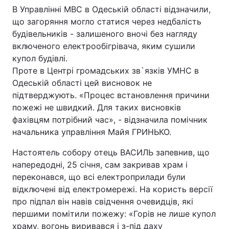
В Управлінні МВС в Одеській області відзначили,
Тема оформлення
що загоряння могло статися через недбалість
будівельників - залишеного вночі без нагляду
включеного електрообігрівача, яким сушили
купол будівлі.
Проте в Центрі громадських зв`язків УМНС в
Одеській області цей висновок не
підтверджують. «Процес встановлення причини
пожежі не швидкий. Для таких висновків
фахівцям потрібний час», - відзначила помічник
начальника управління Майя ГРИНЬКО.
Настоятель собору отець ВАСИЛЬ запевнив, що
напередодні, 25 січня, сам закривав храм і
переконався, що всі електроприлади були
відключені від електромережі. На користь версії
про підпал він навів свідчення очевидців, які
першими помітили пожежу: «Горів не лише купол
храму, вогонь виривався і з-під даху