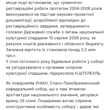
місце події встановили, що «ремонтно-
реставраційні роботи протягом 2004-2008 років
виконувалися на підставі науково-проектної
документації, розробленої відповідно до
Головна
Війна
реставраційного завдання, затвердженого
головою Державної служби з питань національної
Україна
Політика
культурної спадщини 10 серпня 2006 року, за
Економіка
Світ
рахунок коштів державного і обласного бюджету.
Загальна вартість їх становила понад 2,5 млн.
Спорт
Наука
грн.».
У січні поточного року будівельні роботи у соборі
Техно і зв'язок
Лайт
не узгоджувалися з органами охорони
культурної спадщини, підкреслила Н.ШТЕРБУЛЬ.
Зброя
Інциденти
Як повідомляв УНІАН, Спасо-Преображенський
Здоров'я
Туризм
кафедральний собор, що є пам`ятником
архітектури національного значення, загорівся
Цікавинки
Погода
вранці 26 січня. Поширенню вогню сприяла
конструктивна особливість собору - дерев`яні
Екологія
Регіони