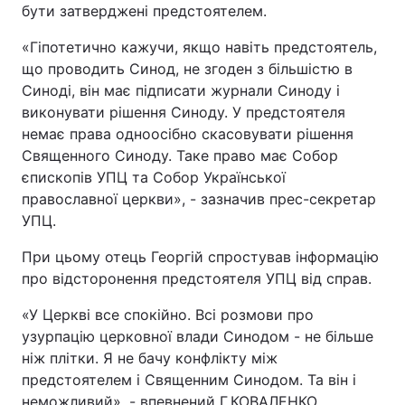
бути затверджені предстоятелем.
«Гіпотетично кажучи, якщо навіть предстоятель,
що проводить Синод, не згоден з більшістю в
Синоді, він має підписати журнали Синоду і
виконувати рішення Синоду. У предстоятеля
немає права одноосібно скасовувати рішення
Священного Синоду. Таке право має Собор
єпископів УПЦ та Собор Української
православної церкви», - зазначив прес-секретар
УПЦ.
При цьому отець Георгій спростував інформацію
про відсторонення предстоятеля УПЦ від справ.
«У Церкві все спокійно. Всі розмови про
узурпацію церковної влади Синодом - не більше
ніж плітки. Я не бачу конфлікту між
предстоятелем і Священним Синодом. Та він і
неможливий», - впевнений Г.КОВАЛЕНКО.