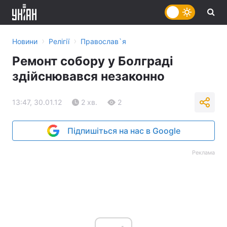
›
›
Новини
Релігії
Православ`я
Ремонт собору у Болграді
здійснювався незаконно
13:47, 30.01.12
2 хв.
2
Підпишіться на нас в Google
Реклама