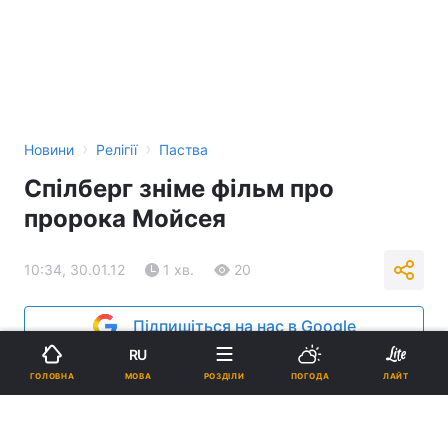
›
›
Новини
Релігії
Паства
Спілберг зніме фільм про
пророка Мойсея
10:34, 30.01.12
1 хв.
20
Підпишіться на нас в Google
RU
Реклама
МОВА
ГОЛОВНА
РОЗДІЛИ
ПОГОДА
ЛАЙТ