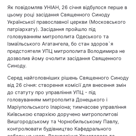
Як повідомляв УНІАН, 26 січня відбулося перше в
цьому році засідання Священного Синоду
Української православної церкви (Московського
патріархату). Засідання пройшло під
головуванням митрополита Одеського та
Ізмаїльського Агатангела, бо стан здоров`я
предстоятеля УПЦ митрополита Володимира не
дозволив йому очолити засідання Священного
Синоду.
Серед найголовніших рішень Священного Синоду
від 26 січня: створення комісії для внесення змін
до статуту про управління УПЦ - під
головуванням митрополита Донецького і
Маріупольського Іларіона; тимчасове управління
Київською єпархією доручено митрополитові
Вишгородському та Чорнобильському Павлу,
контролювати будівництво Кафедрального