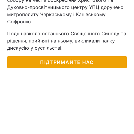
собору на честь Воскресіння Христового та
Духовно-просвітницького центру УПЦ доручено
митрополиту Черкаському і Канівському
Софронію.
Події навколо останнього Священного Синоду та
рішення, прийняті на ньому, викликали палку
дискусію у суспільстві.
ПІДТРИМАЙТЕ НАС