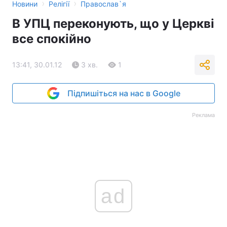
›
›
Новини
Релігії
Православ`я
В УПЦ переконують, що у Церкві
все спокійно
13:41, 30.01.12
3 хв.
1
Підпишіться на нас в Google
Реклама
ad