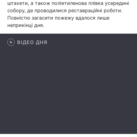
штахети, а також поліетиленова плівка усередині
собору, де проводилися реставраційні роботи.
Лонгріди
Повністю загасити пожежу вдалося лише
наприкінці дня.
Відео з Youtube
Статті
ВІДЕО ДНЯ
Інтерв'ю
Думки
Архів
Вакансії
Контакти
Послуги