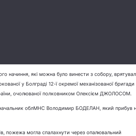
ого начиння, які можна було винести з собору, врятува
кованої у Болграді 12-ї окремої механізованої бригади
раїни, очолюваної полковником Олексієм ДЖОЛОСОМ.
 начальник облМНС Володимир БОДЕЛАН, який прибув н
ів, пожежа могла спалахнути через опалювальний