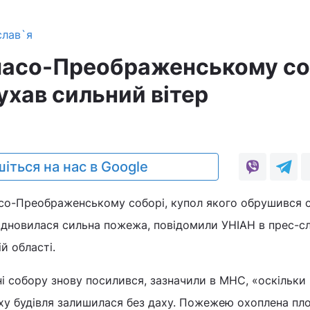
слав`я
пасо-Преображенському со
ухав сильний вітер
іться на нас в Google
асо-Преображенському соборі, купол якого обрушився с
відновилася сильна пожежа, повідомили УНІАН в прес-с
й області.
 собору знову посилився, зазначили в МНС, «оскільки 
аху будівля залишилася без даху. Пожежею охоплена пл