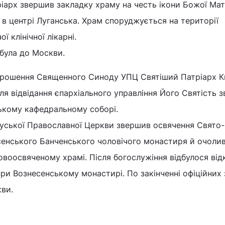
іарх звершив закладку храму на честь ікони Божої Мат
 в центрі Луганська. Храм споруджується на території
ї клінічної лікарні.
дбула до Москви.
апрошення Священного Синоду УПЦ Святіший Патріарх 
сля відвідання єпархіального управління Його Святість 
ькому кафедральному соборі.
уської Православної Церкви звершив освячення Свято-
сенського Банченського чоловічого монастиря й очоли
овоосвяченому храмі. Після богослужіння відбулося від
при Вознесенському монастирі. По закінченні офіційних 
кви.