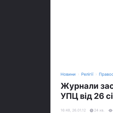
›
›
Новини
Релігії
Право
Журнали зас
УПЦ від 26 с
16:48, 26.01.12
24 хв.