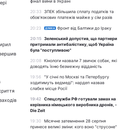
фінал війни в Україні
ері
20:33
ЗПЕК збільшила сплату податків та
обов'язкових платежів майже у сім разів
20:23
Фронт від Балтики до Іраку
ДУМКА
20:15
Зеленський допустив, що партнери
Кирил
притримали антибалістику, щоб Україна
була "поступливою"
звершив
20:08
Кінологи назвали 7 звичок собак, які
доводять їхню безмежну відданість
19:56
"У січні по Москві та Петербургу
в
ходитимуть ведмеді": нардеп назвав
слабке місце Росії
криття
19:42
Спецслужби РФ готували замах на
заходів
керівника німецького виробника дронів, -
Die Zeit
19:30
Місячне затемнення 28 серпня
принесе великі зміни: кого воно "струсоне"