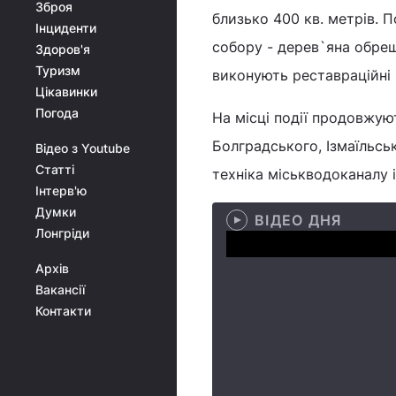
Зброя
близько 400 кв. метрів.
Інциденти
собору - дерев`яна обреші
Здоров'я
Туризм
виконують реставраційні 
Цікавинки
Погода
На місці події продовжу
Болградського, Ізмаїльсь
Відео з Youtube
Статті
техніка міськводоканалу і
Інтерв'ю
Думки
ВІДЕО ДНЯ
Лонгріди
Архів
Вакансії
Контакти