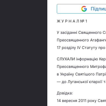
Підпиш
Ж У Р Н А Л № 1
У засіданні Священного С
Преосвященного Агафангел
17 розділу IV Статуту про
СЛУХАЛИ інформацію Керу
Преосвященного Митрофана
в Україну Святішого Патрі
— до Луганської єпархії т
Довідка:
14 вересня 2011 року Свя