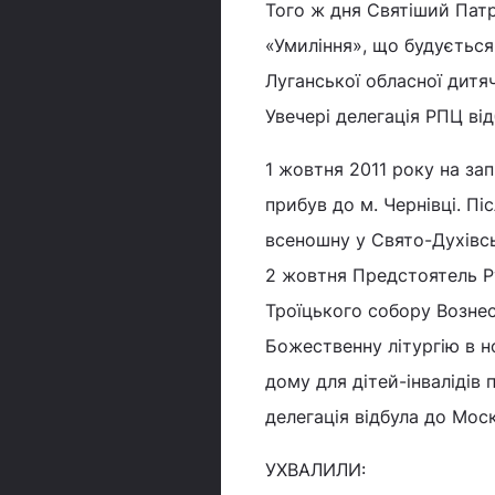
Того ж дня Святіший Патр
«Умиління», що будується
Луганської обласної дитячо
Увечері делегація РПЦ ві
1 жовтня 2011 року на з
прибув до м. Чернівці. Пі
всеношну у Свято-Духівс
2 жовтня Предстоятель Р
Троїцького собору Возне
Божественну літургію в н
дому для дітей-інвалідів 
делегація відбула до Мос
УХВАЛИЛИ: