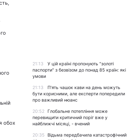
сть,
ого
21:13
У цій країні пропонують "золоті
паспорти" з безвізом до понад 85 країн: які
ного
умови
21:13
П'ять чашок кави на день можуть
бути корисними, але експерти попередили
про важливий нюанс
льній
20:52
Глобальне потепління може
перевищити критичний поріг вже у
я обох
найближчі місяці, - вчений
20:35
Відьма передбачила катастрофічний