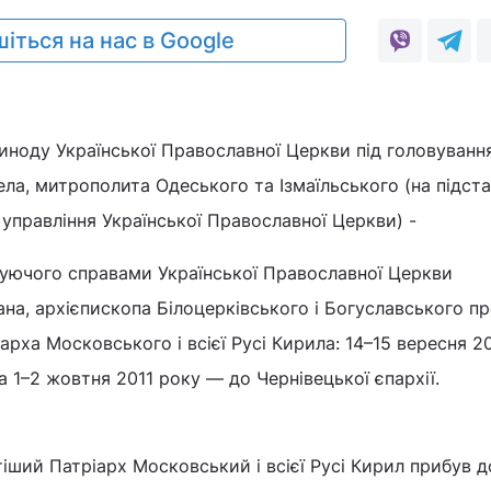
іться на нас в Google
иноду Української Православної Церкви під головуванн
а, митрополита Одеського та Ізмаїльського (на підставі
 управління Української Православної Церкви) -
ючого справами Української Православної Церкви
, архієпископа Білоцерківського і Богуславського пр
арха Московського і всієї Русі Кирила: 14–15 вересня 2
а 1–2 жовтня 2011 року — до Чернівецької єпархії.
тіший Патріарх Московський і всієї Русі Кирил прибув д