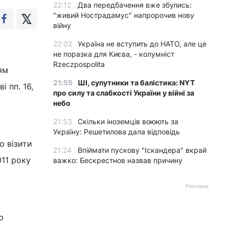
22:12
Два передбачення вже збулись:
"живий Нострадамус" напророчив нову
війну
22:02
Україна не вступить до НАТО, але це
не поразка для Києва, - колумніст
Rzeczpospolita
ям
21:55
ШІ, супутники та балістика: NYT
 пп. 16,
про силу та слабкості України у війні за
небо
21:53
Скільки іноземців воюють за
Україну: Решетилова дала відповідь
о візити
21:24
Впіймати пускову "Іскандера" вкрай
011 року
важко: Бескрестнов назвав причину
Реклама
о