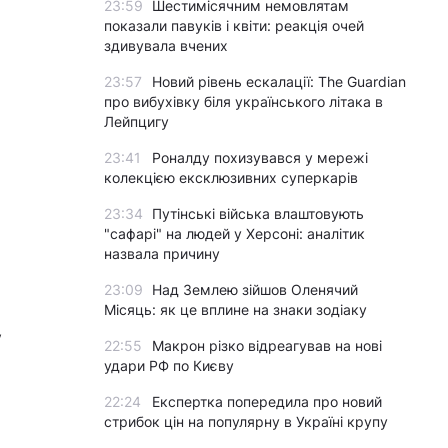
23:59
Шестимісячним немовлятам
показали павуків і квіти: реакція очей
здивувала вчених
23:57
Новий рівень ескалації: The Guardian
про вибухівку біля українського літака в
Лейпцигу
23:41
Роналду похизувався у мережі
колекцією ексклюзивних суперкарів
23:34
Путінські війська влаштовують
"сафарі" на людей у Херсоні: аналітик
назвала причину
23:09
Над Землею зійшов Оленячий
Місяць: як це вплине на знаки зодіаку
у
22:55
Макрон різко відреагував на нові
удари РФ по Києву
22:24
Експертка попередила про новий
стрибок цін на популярну в Україні крупу