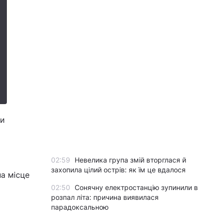
ли
02:59
Невелика група змій вторглася й
захопила цілий острів: як їм це вдалося
а місце
02:50
Сонячну електростанцію зупинили в
розпал літа: причина виявилася
парадоксальною