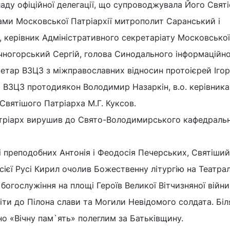
ладу офіційної делегації, що супроводжувала Його Святі
ами Московської Патріархії митрополит Саранський і
 керівник Адміністративного секретаріату Московської
чногорський Сергій, голова Синодального інформаційн
кретар ВЗЦЗ з міжправославних відносин протоієрей Ігор
 ВЗЦЗ протодиякон Володимир Назаркін, в.о. керівника
Святішого Патріарха М.Г. Куксов.
тріарх вирушив до Свято-Володимирського кафедраль
ті преподобних Антонія і Феодосія Печерських, Святіший
сієї Русі Кирил очолив Божественну літургію на Театра
 богослужіння на площі Героїв Великої Вітчизняної війни
іти до Пілона слави та Могили Невідомого солдата. Біл
но «Вічну пам`ять» полеглим за Батьківщину.