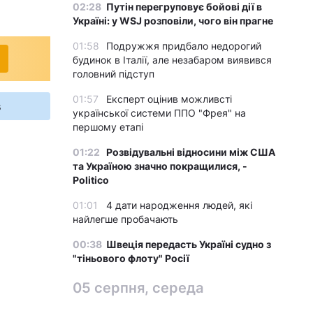
02:28
Путін перегруповує бойові дії в
Україні: у WSJ розповіли, чого він прагне
01:58
Подружжя придбало недорогий
будинок в Італії, але незабаром виявився
головний підступ
01:57
Експерт оцінив можливсті
s
української системи ППО "Фрея" на
першому етапі
01:22
Розвідувальні відносини між США
та Україною значно покращилися, -
Politico
01:01
4 дати народження людей, які
найлегше пробачають
00:38
Швеція передасть Україні судно з
"тіньового флоту" Росії
05 серпня, середа