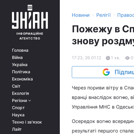
›
›
Новини
Релігії
Право
Пожежу в С
ІНФОРМАЦІЙНЕ
знову роздм
АГЕНТСТВО
Головна
Війна
17:23, 26.01.12
1 хв.
0
Україна
Підпиш
Політика
Економіка
Світ
Через пориви вітру в Сп
Екологія
вранці внаслідок вогню, 
Регіони
Управління МНС в Одеські
Спорт
Наука
Осередок вогню всередині
Техно і зв'язок
Лайт
результаті першого спал