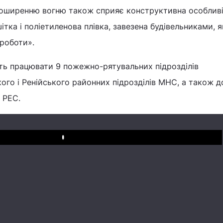
 Поширенню вогню також сприяє конструктивна особлив
тка і поліетиленова плівка, завезена будівельниками, я
роботи».
ють працювати 9 пожежно-рятувальних підрозділів
кого і Ренійського районних підрозділів МНС, а також 
 РЕС.
Play