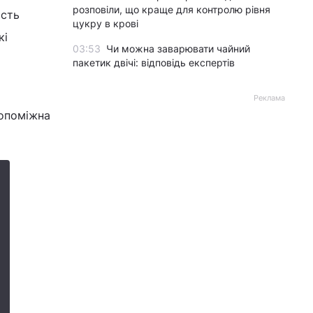
розповіли, що краще для контролю рівня
ість
цукру в крові
кі
03:53
Чи можна заварювати чайний
пакетик двічі: відповідь експертів
Реклама
допоміжна