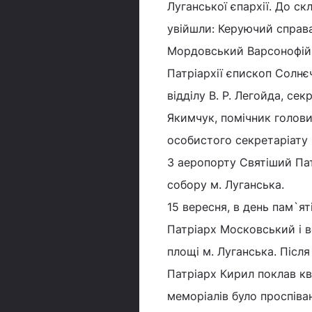
Луганської єпархії. До ск
увійшли: Керуючий справ
Мордовський Варсонофій,
Патріархії єпископ Солнє
відділу В. Р. Легойда, се
Якимчук, помічник голови
особистого секретаріату 
З аеропорту Святіший Па
собору м. Луганська.
15 вересня, в день пам`я
Патріарх Московський і в
площі м. Луганська. Після
Патріарх Кирил поклав кв
меморіалів було проспіва