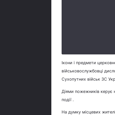
Ікони і предмети церковн
військовослужбовці дисло
Сухопутних військ ЗС Ук
Діями пожежників керує
події .
На думку місцевих жител