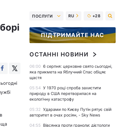
RU
+28
ПОСЛУГИ
борі
ПІДТРИМАЙТЕ НАС
ОСТАННІ НОВИНИ
06:00
6 серпня: церковне свято сьогодні,
яка прикмета на Яблучний Спас обіцяє
щастя
ьогодні
05:54
У 1970 році спроба захистити
лужбі
природу в США перетворилася на
екологічну катастрофу
05:32
Ударами по Києву Путін рятує свій
в
авторитет в очах росіян, - Sky News
оща
04:55
Вівсянка проти граноли: дієтологи