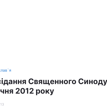
слав`я
ідання Священного Синод
ічня 2012 року
13