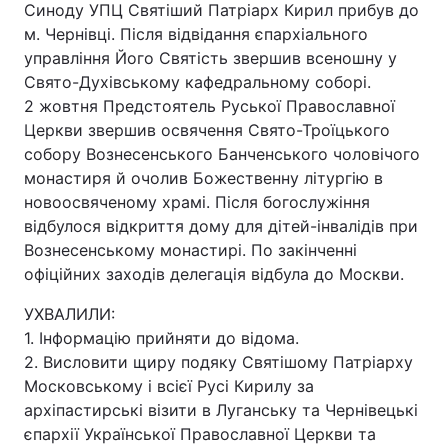
Синоду УПЦ Святіший Патріарх Кирил прибув до
м. Чернівці. Після відвідання єпархіального
управління Його Святість звершив всеношну у
Свято-Духівському кафедральному соборі.
2 жовтня Предстоятель Руської Православної
Церкви звершив освячення Свято-Троїцького
собору Вознесенського Банченського чоловічого
монастиря й очолив Божественну літургію в
новоосвяченому храмі. Після богослужіння
відбулося відкриття дому для дітей-інвалідів при
Вознесенському монастирі. По закінченні
офіційних заходів делегація відбула до Москви.
УХВАЛИЛИ:
1. Інформацію прийняти до відома.
2. Висловити щиру подяку Святішому Патріарху
Московському і всієї Русі Кирилу за
архіпастирські візити в Луганську та Чернівецькі
єпархії Української Православної Церкви та