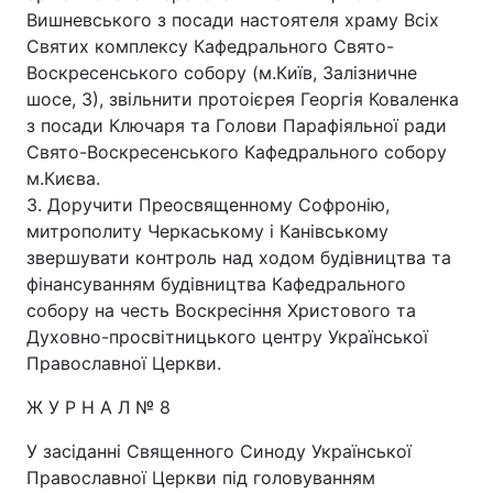
Вишневського з посади настоятеля храму Всіх
Святих комплексу Кафедрального Свято-
Воскресенського собору (м.Київ, Залізничне
шосе, 3), звільнити протоієрея Георгія Коваленка
з посади Ключаря та Голови Парафіяльної ради
Свято-Воскресенського Кафедрального собору
м.Києва.
3. Доручити Преосвященному Софронію,
митрополиту Черкаському і Канівському
звершувати контроль над ходом будівництва та
фінансуванням будівництва Кафедрального
собору на честь Воскресіння Христового та
Духовно-просвітницького центру Української
Православної Церкви.
Ж У Р Н А Л № 8
У засіданні Священного Синоду Української
Православної Церкви під головуванням