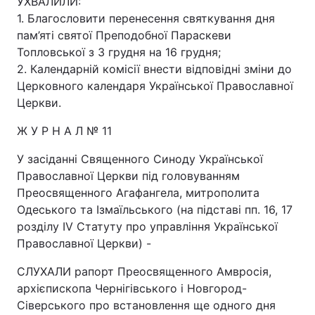
УХВАЛИЛИ:
1. Благословити перенесення святкування дня
пам’яті святої Преподобної Параскеви
Топловської з 3 грудня на 16 грудня;
2. Календарній комісії внести відповідні зміни до
Церковного календаря Української Православної
Церкви.
Ж У Р Н А Л № 11
У засіданні Священного Синоду Української
Православної Церкви під головуванням
Преосвященного Агафангела, митрополита
Одеського та Ізмаїльського (на підставі пп. 16, 17
розділу IV Статуту про управління Української
Православної Церкви) -
СЛУХАЛИ рапорт Преосвященного Амвросія,
архієпископа Чернігівського і Новгород-
Сіверського про встановлення ще одного дня