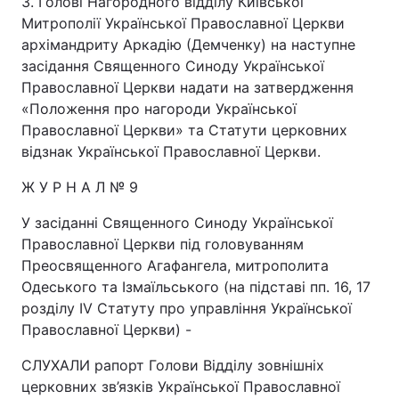
3. Голові Нагородного відділу Київської
Митрополії Української Православної Церкви
архімандриту Аркадію (Демченку) на наступне
засідання Священного Синоду Української
Православної Церкви надати на затвердження
«Положення про нагороди Української
Православної Церкви» та Статути церковних
відзнак Української Православної Церкви.
Ж У Р Н А Л № 9
У засіданні Священного Синоду Української
Православної Церкви під головуванням
Преосвященного Агафангела, митрополита
Одеського та Ізмаїльського (на підставі пп. 16, 17
розділу IV Статуту про управління Української
Православної Церкви) -
СЛУХАЛИ рапорт Голови Відділу зовнішніх
церковних зв’язків Української Православної