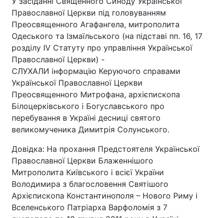
У засіданні Священного Синоду Української
Православної Церкви під головуванням
Преосвященного Агафангела, митрополита
Одеського та Ізмаїльського (на підставі пп. 16, 17
розділу IV Статуту про управління Української
Православної Церкви) -
СЛУХАЛИ інформацію Керуючого справами
Української Православної Церкви
Преосвященного Митрофана, архієпископа
Білоцерківського і Богуславського про
перебування в Україні десниці святого
великомученика Димитрія Солунського.
Довідка: На прохання Предстоятеля Української
Православної Церкви Блаженнішого
Митрополита Київського і всієї України
Володимира з благословення Святішого
Архієпископа Константинополя – Нового Риму і
Вселенського Патріарха Варфоломія з 7