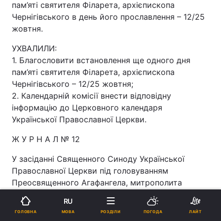
пам’яті святителя Філарета, архієпископа
Чернігівського в день його прославлення – 12/25
жовтня.
УХВАЛИЛИ:
1. Благословити встановлення ще одного дня
пам’яті святителя Філарета, архієпископа
Чернігівського – 12/25 жовтня;
2. Календарній комісії внести відповідну
інформацію до Церковного календаря
Української Православної Церкви.
Ж У Р Н А Л № 12
У засіданні Священного Синоду Української
Православної Церкви під головуванням
Преосвященного Агафангела, митрополита
Одеського та Ізмаїльського (на підставі пп. 16, 17
RU
розділу IV Статуту про управління Української
МОВА
ГОЛОВНА
РОЗДІЛИ
ПОГОДА
ЛАЙТ
Православної Церкви) -