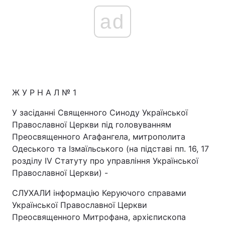
ad
Ж У Р Н А Л № 1
У засіданні Священного Синоду Української
Православної Церкви під головуванням
Преосвященного Агафангела, митрополита
Одеського та Ізмаїльського (на підставі пп. 16, 17
розділу IV Статуту про управління Української
Православної Церкви) -
СЛУХАЛИ інформацію Керуючого справами
Української Православної Церкви
Преосвященного Митрофана, архієпископа