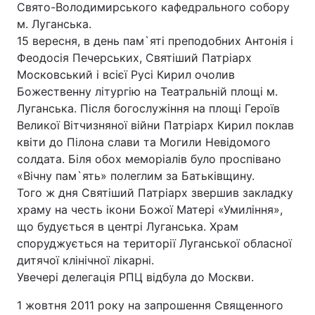
Свято-Володимирського кафедрального собору
м. Луганська.
Тема оформлення
15 вересня, в день пам`яті преподобних Антонія і
Феодосія Печерських, Святіший Патріарх
Московський і всієї Русі Кирил очолив
Божественну літургію на Театральній площі м.
Луганська. Після богослужіння на площі Героїв
Великої Вітчизняної війни Патріарх Кирил поклав
квіти до Пілона слави та Могили Невідомого
солдата. Біля обох меморіалів було проспівано
«Вічну пам`ять» полеглим за Батьківщину.
Того ж дня Святіший Патріарх звершив закладку
храму на честь ікони Божої Матері «Умиління»,
що будується в центрі Луганська. Храм
споруджується на території Луганської обласної
дитячої клінічної лікарні.
Увечері делегація РПЦ відбула до Москви.
1 жовтня 2011 року на запрошення Священного