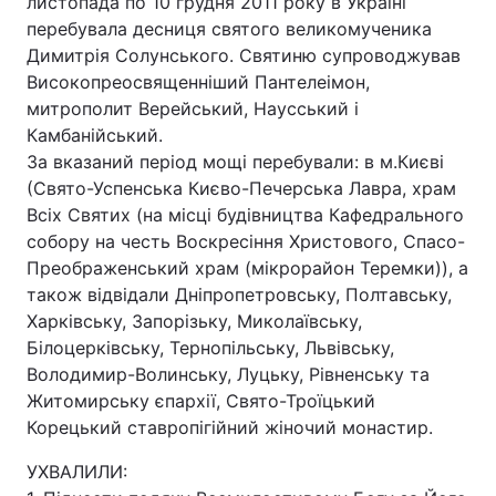
листопада по 10 грудня 2011 року в Україні
перебувала десниця святого великомученика
Димитрія Солунського. Святиню супроводжував
Високопреосвященніший Пантелеімон,
митрополит Верейський, Наусський і
Камбанійський.
За вказаний період мощі перебували: в м.Києві
(Свято-Успенська Києво-Печерська Лавра, храм
Всіх Святих (на місці будівництва Кафедрального
собору на честь Воскресіння Христового, Спасо-
Преображенський храм (мікрорайон Теремки)), а
також відвідали Дніпропетровську, Полтавську,
Харківську, Запорізьку, Миколаївську,
Білоцерківську, Тернопільську, Львівську,
Володимир-Волинську, Луцьку, Рівненську та
Житомирську єпархії, Свято-Троїцький
Корецький ставропігійний жіночий монастир.
УХВАЛИЛИ: