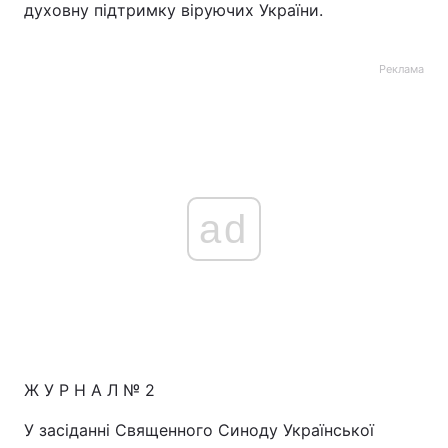
духовну підтримку віруючих України.
Реклама
ad
Ж У Р Н А Л № 2
У засіданні Священного Синоду Української