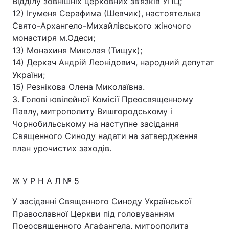
Відділу зовнішніх церковних зв’язків УПЦ;
12) Ігуменя Серафима (Шевчик), настоятелька
Свято-Архангело-Михайлівського жіночого
монастиря м.Одеси;
13) Монахиня Миколая (Тищук);
14) Деркач Андрій Леонідович, народний депутат
України;
15) Резнікова Олена Миколаївна.
3. Голові ювілейної Комісії Преосвященному
Павлу, митрополиту Вишгородському і
Чорнобильському на наступне засідання
Священного Синоду надати на затвердження
план урочистих заходів.
Ж У Р Н А Л № 5
У засіданні Священного Синоду Української
Православної Церкви під головуванням
Преосвященного Агафангела, митрополита