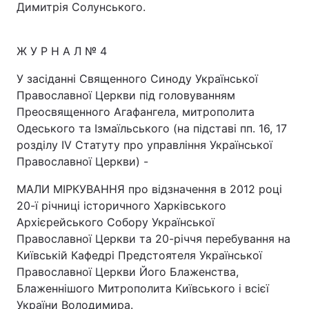
Димитрія Солунського.
Ж У Р Н А Л № 4
У засіданні Священного Синоду Української
Православної Церкви під головуванням
Преосвященного Агафангела, митрополита
Одеського та Ізмаїльського (на підставі пп. 16, 17
розділу IV Статуту про управління Української
Православної Церкви) -
МАЛИ МІРКУВАННЯ про відзначення в 2012 році
20-ї річниці історичного Харківського
Архієрейського Собору Української
Православної Церкви та 20-річчя перебування на
Київській Кафедрі Предстоятеля Української
Православної Церкви Його Блаженства,
Блаженнішого Митрополита Київського і всієї
України Володимира.