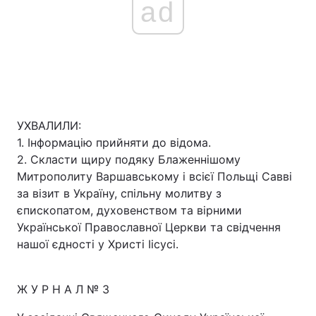
ad
УХВАЛИЛИ:
1. Інформацію прийняти до відома.
2. Скласти щиру подяку Блаженнішому
Митрополиту Варшавському і всієї Польщі Савві
за візит в Україну, спільну молитву з
єпископатом, духовенством та вірними
Української Православної Церкви та свідчення
нашої єдності у Христі Іісусі.
Ж У Р Н А Л № 3