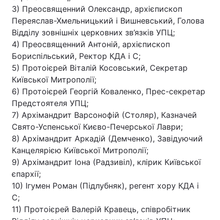
3) Преосвященний Олександр, архієпископ
Переяслав-Хмельницький і Вишневський, Голова
Відділу зовнішніх церковних зв’язків УПЦ;
4) Преосвященний Антоній, архієпископ
Бориспільський, Ректор КДА і С;
5) Протоієрей Віталій Косовський, Секретар
Київської Митрополії;
6) Протоієрей Георгій Коваленко, Прес-секретар
Предстоятеля УПЦ;
7) Архімандрит Варсонофій (Столяр), Казначей
Свято-Успенської Києво-Печерської Лаври;
8) Архімандрит Аркадій (Демченко), Завідуючий
Канцелярією Київської Митрополії;
9) Архімандрит Іона (Радзивіл), клірик Київської
єпархії;
10) Ігумен Роман (Підлубняк), регент хору КДА і
С;
11) Протоієрей Валерій Кравець, співробітник