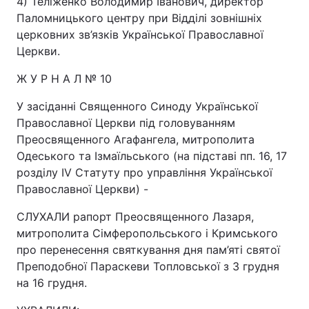
4) Теліженко Володимир Іванович, директор
Паломницького центру при Відділі зовнішніх
церковних зв’язків Української Православної
Церкви.
Ж У Р Н А Л № 10
У засіданні Священного Синоду Української
Православної Церкви під головуванням
Преосвященного Агафангела, митрополита
Одеського та Ізмаїльського (на підставі пп. 16, 17
розділу IV Статуту про управління Української
Православної Церкви) -
СЛУХАЛИ рапорт Преосвященного Лазаря,
митрополита Сімферопольського і Кримського
про перенесення святкування дня пам’яті святої
Преподобної Параскеви Топловської з 3 грудня
на 16 грудня.