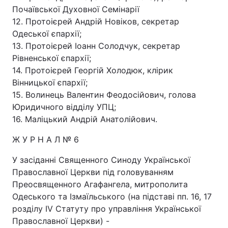
Почаївської Духовної Семінарії
12. Протоієрей Андрій Новіков, секретар
Одеської єпархії;
13. Протоієрей Іоанн Солодчук, секретар
Рівненської єпархії;
14. Протоієрей Георгій Холодюк, клірик
Вінницької єпархії;
15. Волинець Валентин Феодосійович, голова
Юридичного відділу УПЦ;
16. Маліцький Андрій Анатолійович.
Ж У Р Н А Л № 6
У засіданні Священного Синоду Української
Православної Церкви під головуванням
Преосвященного Агафангела, митрополита
Одеського та Ізмаїльського (на підставі пп. 16, 17
розділу IV Статуту про управління Української
Православної Церкви) -