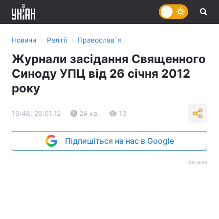
›
›
Новини
Релігії
Православ`я
Журнали засідання Священного
Синоду УПЦ від 26 січня 2012
року
16:48, 26.01.12
24 хв.
13
Підпишіться на нас в Google
Реклама