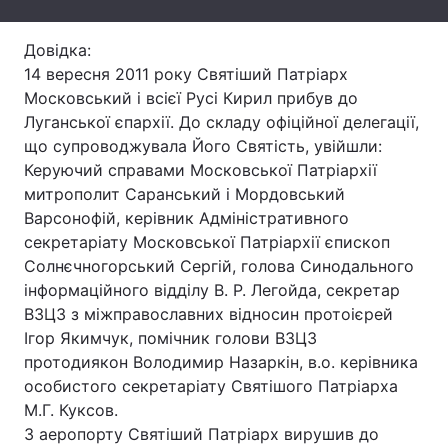
Лонгріди
Довідка:
14 вересня 2011 року Святіший Патріарх
Відео з Youtube
Статті
Московський і всієї Русі Кирил прибув до
Луганської єпархії. До складу офіційної делегації,
Інтерв'ю
Думки
що супроводжувала Його Святість, увійшли:
Керуючий справами Московської Патріархії
Архів
Вакансії
митрополит Саранський і Мордовський
Варсонофій, керівник Адміністративного
Контакти
секретаріату Московської Патріархії єпископ
Солнєчногорський Сергій, голова Синодального
Послуги
інформаційного відділу В. Р. Легойда, секретар
ВЗЦЗ з міжправославних відносин протоієрей
Ігор Якимчук, помічник голови ВЗЦЗ
протодиякон Володимир Назаркін, в.о. керівника
особистого секретаріату Святішого Патріарха
М.Г. Куксов.
З аеропорту Святіший Патріарх вирушив до