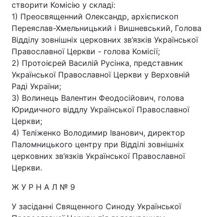
створити Комісію у складі:
1) Преосвященний Олександр, архієпископ
Переяслав-Хмельницький і Вишневський, Голова
Відділу зовнішніх церковних зв’язків Української
Православної Церкви - голова Комісії;
2) Протоієрей Василій Русінка, представник
Української Православної Церкви у Верховній
Раді України;
3) Волинець Валентин Феодосійович, голова
Юридичного віддлу Української Православної
Церкви;
4) Теліженко Володимир Іванович, директор
Паломницького центру при Відділі зовнішніх
церковних зв’язків Української Православної
Церкви.
Ж У Р Н А Л № 9
У засіданні Священного Синоду Української