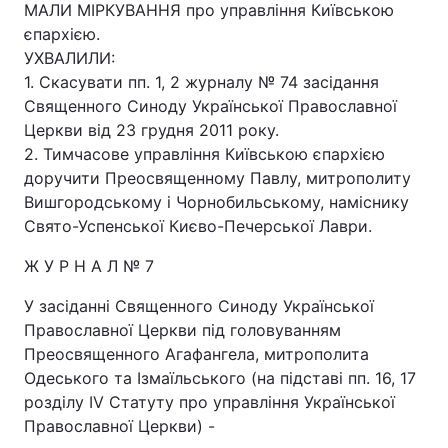
МАЛИ МІРКУВАННЯ про управління Київською
єпархією.
УХВАЛИЛИ:
1. Скасувати пп. 1, 2 журналу № 74 засідання
Священного Синоду Української Православної
Церкви від 23 грудня 2011 року.
2. Тимчасове управління Київською єпархією
доручити Преосвященному Павлу, митрополиту
Вишгородському і Чорнобильському, наміснику
Свято-Успенської Києво-Печерської Лаври.
Ж У Р Н А Л № 7
У засіданні Священного Синоду Української
Православної Церкви під головуванням
Преосвященного Агафангела, митрополита
Одеського та Ізмаїльського (на підставі пп. 16, 17
розділу IV Статуту про управління Української
Православної Церкви) -