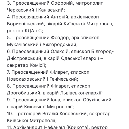
3. Преосвященний Софроній, митрополит
Черкаський і Канівський;
4. Преосвященний Антоній, архієпископ
Бориспільський, вікарій Київської Митрополії,
ректор КДА і С;
5. Преосвященний Феодор, архієпископ
Мукачівський і Ужгородський;
6. Преосвященний Олексій, єпископ Білгород-
Дністровський, вікарій Одеської єпархії –
секретар Комісії;
7. Преосвященний Філарет, єпископ
Новокаховський і Генічеський;
8. Преосвященний Філарет, єпископ
Дрогобицький, вікарій Львівської єпархії;
9. Преосвященний Іона, єпископ Обухівський,
вікарій Київської Митрополії;
10. Протоієрей Віталій Косовський, секретар
Київської Митрополії;
11. Архімандрит Нафанаїл (Крикота), ректор