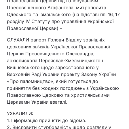
Православної Церкви під головуванням
Преосвященного Агафангела, митрополита
Одеського та Ізмаїльського (на підставі пп. 16, 17
розділу IV Статуту про управління Української
Православної Церкви) -
СЛУХАЛИ рапорт Голови Відділу зовнішніх
церковних зв’язків Української Православної
Церкви Преосвященного Олександра,
архієпископа Переяслав-Хмельницького і
Вишневського щодо зареєстрованого у
Верховній Раді України проекту Закону України
«Про паломництво», який готується до
прийняття без жодних погоджень з Українською
Православною Церковю та християнськими
Церквами України взагалі.
УХВАЛИЛИ:
1. Інформацію прийняти до відома.
2. Висловити стурбованість щодо розгляду у