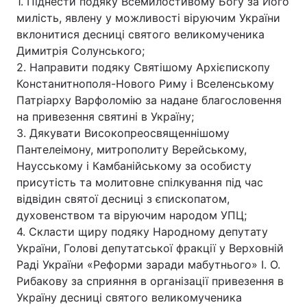
1. Піднести подяку Всемилостивому Богу за Його
милість, явлену у можливості віруючим України
вклонитися десниці святого великомученика
Димитрія Солунського;
2. Направити подяку Святішому Архієпископу
Констанитнополя-Нового Риму і Вселенському
Патріарху Варфоломію за надане благословення
на привезення святині в Україну;
3. Дякувати Високопреосвященнішому
Пантелеімону, митрополиту Верейському,
Наусському і Камбанійському за особисту
присутість та молитовне спілкування під час
відвідин святої десниці з єпископатом,
духовенством та віруючим народом УПЦ;
4. Скласти щиру подяку Народному депутату
України, Голові депутатської фракції у Верховній
Раді України «Реформи заради мабутнього» І. О.
Рибакову за сприяння в організації привезення в
Україну десниці святого великомученика