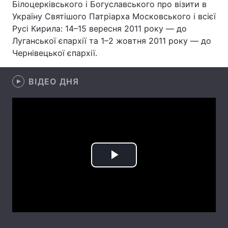
Білоцерківського і Богуславського про візити в
Україну Святішого Патріарха Московського і всієї
Русі Кирила: 14–15 вересня 2011 року — до
Луганської єпархії та 1–2 жовтня 2011 року — до
Головна
Війна
Чернівецької єпархії.
Україна
Політика
ВІДЕО ДНЯ
Економіка
Світ
Спорт
Наука
Техно і зв'язок
Лайт
Зброя
Інциденти
Play
Здоров'я
Туризм
Video
Цікавинки
Погода
Екологія
Регіони