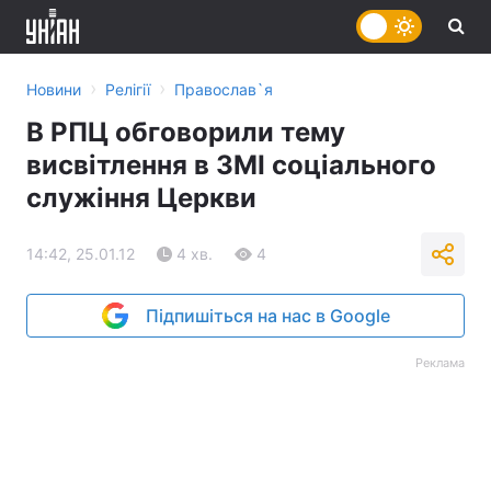
›
›
Новини
Релігії
Православ`я
В РПЦ обговорили тему
висвітлення в ЗМІ соціального
служіння Церкви
14:42, 25.01.12
4 хв.
4
Підпишіться на нас в Google
Реклама