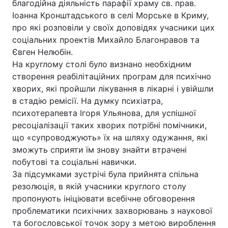
благодійна діяльність парафії храму св. прав.
Іоанна Кронштадського в селі Морське в Криму,
про які розповіли у своїх доповідях учасники цих
соціальних проектів Михайло Благонравов та
Євген Нелюбін.
На круглому столі було визнано необхідним
створення реабілітаційних програм для психічно
хворих, які пройшли лікування в лікарні і увійшли
в стадію ремісії. На думку психіатра,
психотерапевта Ігоря Ульянова, для успішної
ресоціалізації таких хворих потрібні помічники,
що «супроводжують» їх на шляху одужання, які
зможуть сприяти їм знову знайти втрачені
побутові та соціальні навички.
За підсумками зустрічі була прийнята спільна
резолюція, в якій учасники круглого столу
пропонують ініціювати всебічне обговорення
проблематики психічних захворювань з наукової
та богословської точок зору з метою вироблення