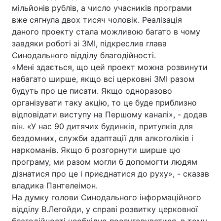
мільйонів рублів, а число учасників програми
Тема оформлення
вже сягнула двох тисяч чоловік. Реалізація
даного проекту стала можливою багато в чому
завдяки роботі зі ЗМІ, підкреслив глава
Синодального відділу благодійності.
«Мені здається, що цей проект можна розвинути
набагато ширше, якщо всі церковні ЗМІ разом
будуть про це писати. Якщо одноразово
організувати таку акцію, то це буде приблизно
відповідати виступу на Першому каналі», - додав
він. «У нас 90 дитячих будинків, притулків для
бездомних, служби адаптації для алкоголіків і
наркоманів. Якщо б розгорнути ширше цю
програму, ми разом могли б допомогти людям
дізнатися про це і приєднатися до руху», - сказав
владика Пантелеімон.
На думку голови Синодального інформаційного
відділу В.Легойди, у справі розвитку церковної