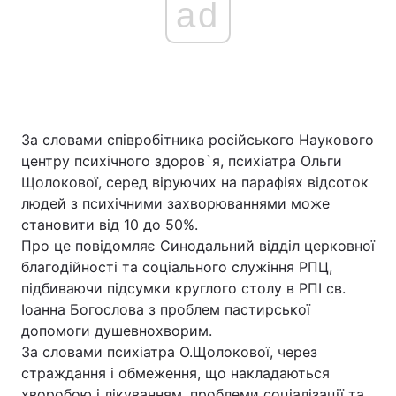
ad
За словами співробітника російського Наукового
центру психічного здоров`я, психіатра Ольги
Щолокової, серед віруючих на парафіях відсоток
людей з психічними захворюваннями може
становити від 10 до 50%.
Про це повідомляє Синодальний відділ церковної
благодійності та соціального служіння РПЦ,
підбиваючи підсумки круглого столу в РПІ св.
Іоанна Богослова з проблем пастирської
допомоги душевнохворим.
За словами психіатра О.Щолокової, через
страждання і обмеження, що накладаються
хворобою і лікуванням, проблеми соціалізації та