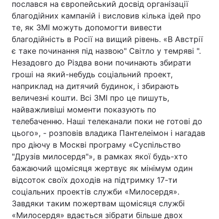
послався на європейський досвід організації
благодійних кампаній і висловив кілька ідей про
Лонгріди
те, як ЗМІ можуть допомогти вивести
благодійність в Росії на вищий рівень. «В Австрії
Відео з Youtube
Статті
є таке починання під назвою" Світло у темряві ".
Незадовго до Різдва вони починають збирати
Інтерв'ю
Думки
гроші на який-небудь соціальний проект,
наприклад на дитячий будинок, і збирають
Архів
Вакансії
величезні кошти. Всі ЗМІ про це пишуть,
найважливіші моменти показують по
Контакти
телебаченню. Наші телеканали поки не готові до
Послуги
цього», - розповів владика Пантелеімон і нагадав
про діючу в Москві програму «Суспільство
"Друзів милосердя"», в рамках якої будь-хто
бажаючий щомісяця жертвує як мінімум один
відсоток своїх доходів на підтримку 17-ти
соціальних проектів служби «Милосердя».
Завдяки таким пожертвам щомісяця службі
«Милосердя» вдається зібрати більше двох