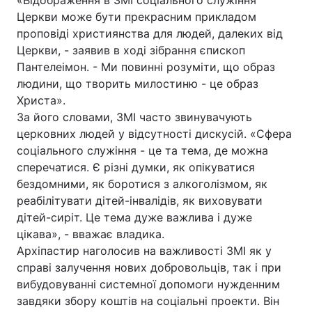
«Відображення в ЗМІ соціального служіння
Церкви може бути прекрасним прикладом
проповіді християнства для людей, далеких від
Церкви, - заявив в ході зібрання єпископ
Головна
Війна
Пантелеімон. - Ми повинні розуміти, що образ
людини, що творить милостиню - це образ
Україна
Політика
Христа».
За його словами, ЗМІ часто звинувачують
Економіка
Світ
церковних людей у відсутності дискусій. «Сфера
соціального служіння - це та тема, де можна
Спорт
Наука
сперечатися. Є різні думки, як опікуватися
Техно і зв'язок
Лайт
бездомними, як боротися з алкоголізмом, як
реабілітувати дітей-інвалідів, як виховувати
Зброя
Інциденти
дітей-сиріт. Це тема дуже важлива і дуже
цікава», - вважає владика.
Здоров'я
Туризм
Архіпастир наголосив на важливості ЗМІ як у
справі залучення нових добровольців, так і при
Цікавинки
Погода
вибудовуванні системної допомоги нужденним
завдяки збору коштів на соціальні проекти. Він
Екологія
Регіони