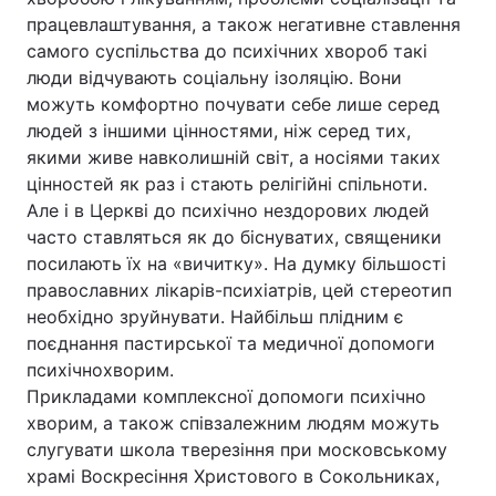
працевлаштування, а також негативне ставлення
самого суспільства до психічних хвороб такі
люди відчувають соціальну ізоляцію. Вони
можуть комфортно почувати себе лише серед
людей з іншими цінностями, ніж серед тих,
якими живе навколишній світ, а носіями таких
цінностей як раз і стають релігійні спільноти.
Але і в Церкві до психічно нездорових людей
часто ставляться як до біснуватих, священики
посилають їх на «вичитку». На думку більшості
православних лікарів-психіатрів, цей стереотип
необхідно зруйнувати. Найбільш плідним є
поєднання пастирської та медичної допомоги
психічнохворим.
Прикладами комплексної допомоги психічно
хворим, а також співзалежним людям можуть
слугувати школа тверезіння при московському
храмі Воскресіння Христового в Сокольниках,