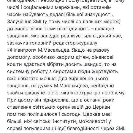
благодійності необхідно послуговуватися, в тому
числі і соціальними мережами, які останнім
часом набувають дедалі більшої значущості.
Залучення ЗМІ (у тому числі соціальних мереж)
до висвітлення теми благодійності – складне
завдання, яке заледве реалізується в даний час,
зазначив головний редактор журналу
«Філантроп» М.Масальцев. Якщо на разову
допомогу, особливо хворим дітям, фінансові
кошти вдається зібрати досить швидко, то на
системну роботу з сиротами люди жертвують
вже набагато менше. Для вирішення цього
завдання, на думку М.Масальцева, необхідно
знайти цікаву історію, яка ілюструє цю проблему.
При цьому він підкреслив, що в останні роки
ставлення світських організацій до Церкви
помітно поліпшилося і сьогодні Церква має
більші, ніж світські інститути, можливості у
справі популяризації ідеї благодійності через ЗМІ.