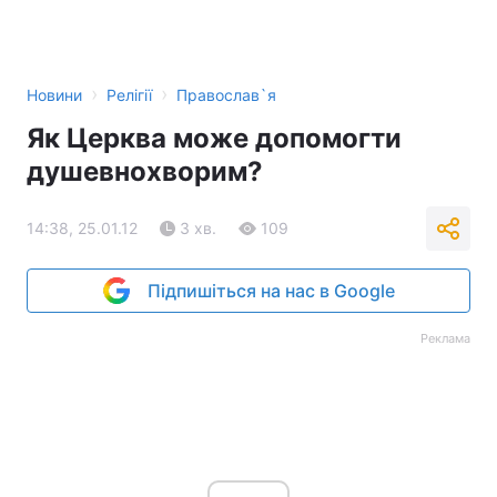
›
›
Новини
Релігії
Православ`я
Як Церква може допомогти
душевнохворим?
14:38, 25.01.12
3 хв.
109
Підпишіться на нас в Google
Реклама