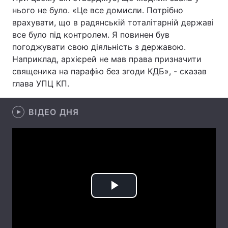
нього не було. «Це все домисли. Потрібно
врахувати, що в радянській тоталітарній державі
все було під контролем. Я повинен був
Головна
Війна
погоджувати свою діяльність з державою.
Наприклад, архієрей не мав права призначити
Україна
Політика
священика на парафію без згоди КДБ», - сказав
глава УПЦ КП.
Економіка
Світ
Спорт
Наука
ВІДЕО ДНЯ
Техно і зв'язок
Лайт
Зброя
Інциденти
Здоров'я
Туризм
Play
Цікавинки
Погода
Video
Екологія
Регіони