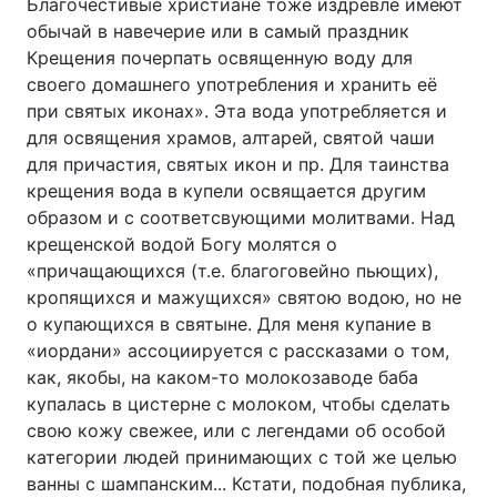
Благочестивые христиане тоже издревле имеют
обычай в навечерие или в самый праздник
Крещения почерпать освященную воду для
своего домашнего употребления и хранить её
при святых иконах». Эта вода употребляется и
для освящения храмов, алтарей, святой чаши
для причастия, святых икон и пр. Для таинства
крещения вода в купели освящается другим
образом и с соответсвующими молитвами. Над
крещенской водой Богу молятся о
«причащающихся (т.е. благоговейно пьющих),
кропящихся и мажущихся» святою водою, но не
о купающихся в святыне. Для меня купание в
«иордани» ассоциируется с рассказами о том,
как, якобы, на каком-то молокозаводе баба
купалась в цистерне с молоком, чтобы сделать
свою кожу свежее, или с легендами об особой
категории людей принимающих с той же целью
ванны с шампанским... Кстати, подобная публика,