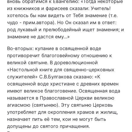
вновь обратимся к Евангелию: «Тогда некоторые
из книжников и фарисеев сказали: Учитель!
хотелось бы нам видеть от Тебя знамение (т.е.
чудо - прим.автора). Но Он сказал им в ответ:
род лукавый и прелюбодейный ищет знамения; и
знамение не дастся ему...»
Во-вторых: купание в освященной воде
противоречит благоговейному отношению к
великой святыне. В дореволюционной
«Настольной книге для священно-церковных
служителей» С.В.Булгакова сказано: «К
освященной воде христиане с древних времен
имеют великое благоговение. Освященная вода
называется в Православной Церкви великою
агиасмою (святынею). Эту святыню Церковь
употребляет для окропления храмов и жилищ,
назначает пить её тем, кои не могут быть
допущены до святого причащения.