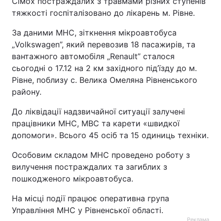
Сімох постраждалих з травмами різних ступенів
тяжкості госпіталізовано до лікарень м. Рівне.
За даними МНС, зіткнення мікроавтобуса
„Volkswagen”, який перевозив 18 пасажирів, та
вантажного автомобіля „Renault” сталося
сьогодні о 17.12 на 2 км західного під’їзду до м.
Рівне, поблизу с. Велика Омеляна Рівненського
району.
До ліквідації надзвичайної ситуації залучені
працівники МНС, МВС та карети «швидкої
допомоги». Всього 45 осіб та 15 одиниць техніки.
Особовим складом МНС проведено роботу з
вилучення постраждалих та загиблих з
пошкодженого мікроавтобуса.
На місці події працює оперативна група
Управління МНС у Рівненської області.
Реклама