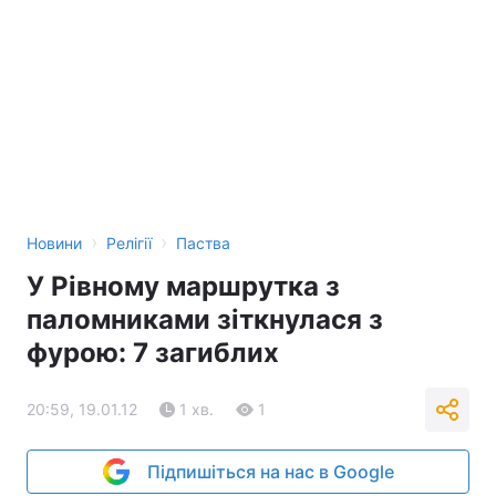
›
›
Новини
Релігії
Паства
У Рівному маршрутка з
паломниками зіткнулася з
фурою: 7 загиблих
20:59, 19.01.12
1 хв.
1
Підпишіться на нас в Google