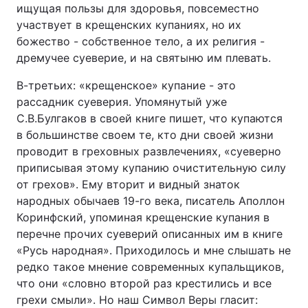
ищущая пользы для здоровья, повсеместно
участвует в крещенских купаниях, но их
божество - собственное тело, а их религия -
дремучее суеверие, и на святыню им плевать.
В-третьих: «крещенское» купание - это
рассадник суеверия. Упомянутый уже
С.В.Булгаков в своей книге пишет, что купаются
в большинстве своем те, кто дни своей жизни
проводит в греховных развлечениях, «суеверно
приписывая этому купанию очистительную силу
от грехов». Ему вторит и видный знаток
народных обычаев 19-го века, писатель Аполлон
Коринфский, упоминая крещенские купания в
перечне прочих суеверий описанных им в книге
«Русь народная». Приходилось и мне слышать не
редко такое мнение современных купальщиков,
что они «словно второй раз крестились и все
грехи смыли». Но наш Символ Веры гласит: