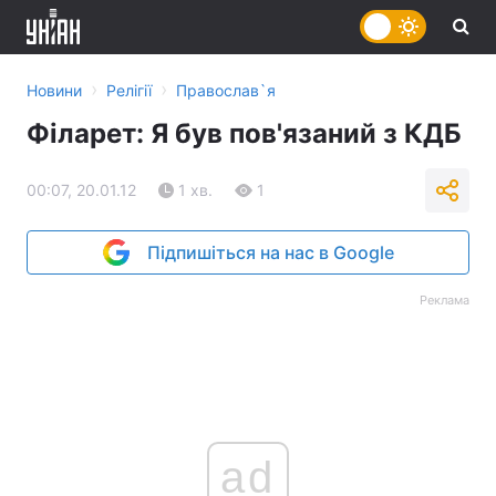
›
›
Новини
Релігії
Православ`я
Філарет: Я був пов'язаний з КДБ
00:07, 20.01.12
1 хв.
1
Підпишіться на нас в Google
Реклама
ad