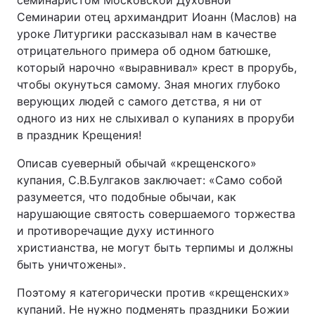
семинаристом Московской Духовной
Семинарии отец архимандрит Иоанн (Маслов) на
уроке Литургики рассказывал нам в качестве
отрицательного примера об одном батюшке,
который нарочно «выравнивал» крест в прорубь,
чтобы окунуться самому. Зная многих глубоко
верующих людей с самого детства, я ни от
одного из них не слыхивал о купаниях в проруби
в праздник Крещения!
Описав суеверный обычай «крещенского»
купания, С.В.Булгаков заключает: «Само собой
разумеется, что подобные обычаи, как
нарушающие святость совершаемого торжества
и противоречащие духу истинного
христианства, не могут быть терпимы и должны
быть уничтожены».
Поэтому я категорически против «крещенских»
купаний. Не нужно подменять праздники Божии