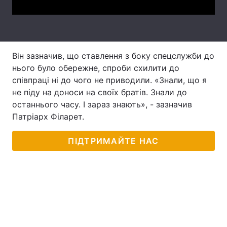
Лонгріди
Відео з Youtube
Статті
Він зазначив, що ставлення з боку спецслужби до
нього було обережне, спроби схилити до
Інтерв'ю
Думки
співпраці ні до чого не приводили. «Знали, що я
не піду на доноси на своїх братів. Знали до
Архів
Вакансії
останнього часу. І зараз знають», - зазначив
Контакти
Патріарх Філарет.
Послуги
ПІДТРИМАЙТЕ НАС