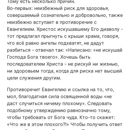
Тому есть несколько причин.
Во-первых: неизбежный риск для здоровья,
совершаемый сознательно и добровольно, также
неизбежно вступает в противоречие с
Евангелием. Христос искушавшему Его диаволу -
тот предлагал прыгнуть с крыши храма, говоря,
что всё равно ангелы подхватят, не дадут
разбиться - отвечал так: «Написано: «не искушай
Господа Бога твоего». Хочешь быть
последователем Христа - не рискуй ни жизнью,
ни здоровьем тогда, когда для риска нет высшей
цели служения другим.
Противоречит Евангелию и ссылка на то, что,
мол, благодатная сила освященной воды «не
даст случиться ничему плохому». Следовать
подобному утверждению равнозначно тому,
чтобы требовать от Бога чуда. Кто-то скажет:
«Что же в этом плохого?!» Чтобы получить ответ