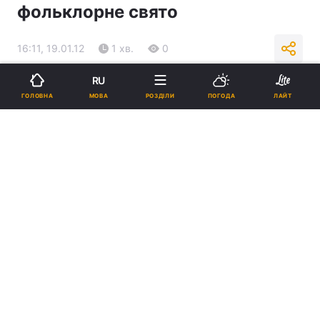
фольклорне свято
16:11, 19.01.12
1 хв.
0
RU
Підпишіться на нас в Google
МОВА
ГОЛОВНА
РОЗДІЛИ
ПОГОДА
ЛАЙТ
Реклама
ad