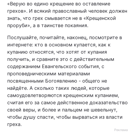
«Верую во едино крещение во оставление
грехов». И всякий православный человек должен
знать, что грех смывается не в «Крещенской
проруби», а в таинстве покаяния.
Послушайте, почитайте, наконец, посмотрите в
интернете: кто в основном купается, как к
купанию относятся, что хотят от купания
получить, и сравните это с действительным
содержанием Евангельского события, с
проповедническими материалами
посвященными Богоявлению - общего не
найдёте. А сколько таких людей, которые
самоудовлетворяются крещенским купанием,
считая его за самое действенное доказательство
своей веры, и более и пальцем не шевельнут,
чтобы душу спасти, чтобы вырваться из власти
греха.
Реклама