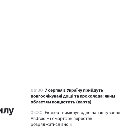
06:30
7 серпня в Україну прийдуть
довгоочікувані дощі та прохолода: яким
областям пощастить (карта)
илу
05:30
Експерт вимкнув одне налаштування
Android – і смартфон перестав
розряджатися вночі