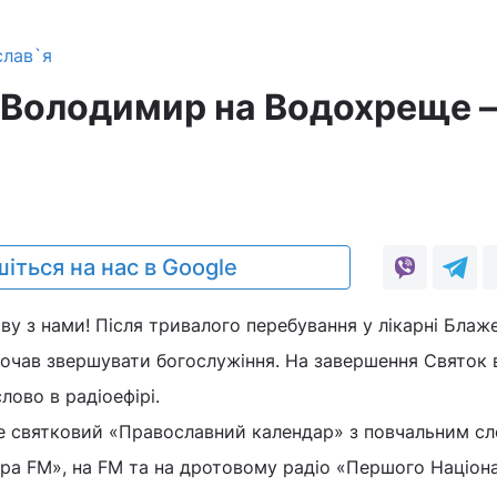
слав`я
Володимир на Водохреще –
3
іться на нас в Google
у з нами! Після тривалого перебування у лікарні Блаж
чав звершувати богослужіння. На завершення Святок 
лово в радіоефірі.
йте святковий «Православний календар» з повчальним с
ра FM», на FM та на дротовому радіо «Першого Націон