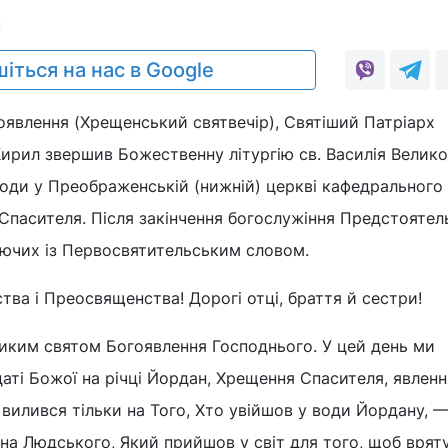
2
іться на нас в Google
огоявлення (Хрещенський святвечір), Святіший Патріарх
 Кирил звершив Божественну літургію св. Василія Велико
води у Преображенській (нижній) церкві кафедрального
пасителя. Після закінчення богослужіння Предстоятел
уючих із Первосвятительським словом.
ва і Преосвященства! Дорогі отці, браття й сестри!
ликим святом Богоявлення Господнього. У цей день ми
аті Божої на річці Йордан, Хрещення Спасителя, явлен
 вилився тільки на Того, Хто увійшов у води Йордану, —
на Людського, Який прийшов у світ для того, щоб врят