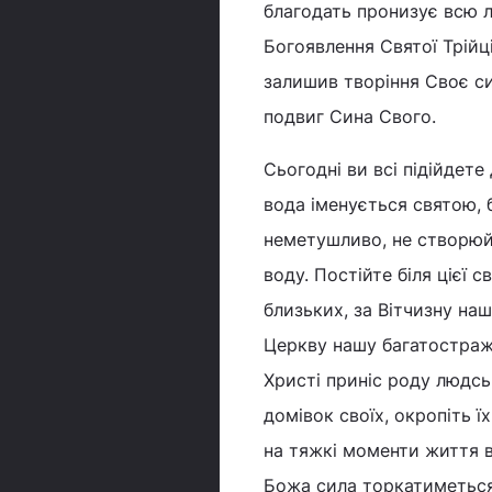
благодать пронизує всю лю
Богоявлення Святої Трійц
залишив творіння Своє си
подвиг Сина Свого.
Сьогодні ви всі підійдете
вода іменується святою, б
неметушливо, не створюйт
воду. Постійте біля цієї с
близьких, за Вітчизну на
Церкву нашу багатостражд
Христі приніс роду людськ
домівок своїх, окропіть ї
на тяжкі моменти життя в
Божа сила торкатиметься в