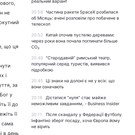
реальний варіант
тового,
20:58
Частина ракети SpaceX розбилася
н не
об Місяць: вчені розповіли про побачене в
покутний
телескоп
20:52
Китай оточив пустелю деревами:
через роки вона почала поглинати більше
е, що ця
CO₂
20:49
"Стародавній" римський театр,
популярний серед туристів, виявився
пнути
підробкою
х і
20:45
Ці знаки на долоні є не у всіх: що
ття, за
вони означають
Бог у
20:18
Дістатися "нуля" стає майже
неможливим завданням, - Business Insider
ть її до
жіть її
20:11
Після скандалу у Федерації футболу
Інфантіно зберіг посаду, хоча Європа йому
у сама
не вірить
і в день