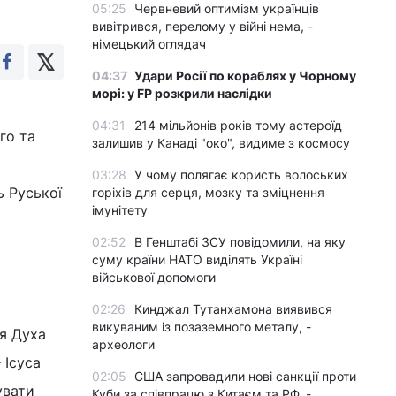
05:25
Червневий оптимізм українців
вивітрився, перелому у війні нема, -
німецький оглядач
04:37
Удари Росії по кораблях у Чорному
морі: у FP розкрили наслідки
04:31
214 мільйонів років тому астероїд
го та
залишив у Канаді "око", видиме з космосу
03:28
У чому полягає користь волоських
ь Руської
горіхів для серця, мозку та зміцнення
імунітету
02:52
В Генштабі ЗСУ повідомили, на яку
суму країни НАТО виділять Україні
військової допомоги
02:26
Кинджал Тутанхамона виявився
викуваним із позаземного металу, -
ня Духа
археологи
 Ісуса
02:05
США запровадили нові санкції проти
увати
Куби за співпрацю з Китаєм та РФ, -