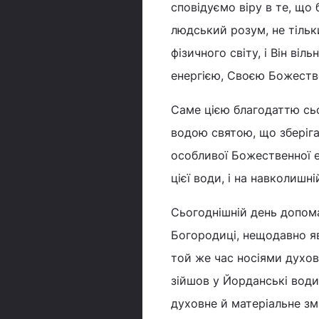
сповідуємо віру в те, що
людський розум, не тільк
фізичного світу, і Він ві
енергією, Своєю Божеств
Саме цією благодаттю сьо
водою святою, що зберігає
особливої Божественної е
цієї води, і на навколишній
Сьогоднішній день допома
Богородиці, нещодавно яв
той же час носіями духовн
зійшов у Йорданські води
духовне й матеріальне зм