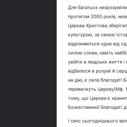
Для багатьох незрозуміл
протягом 2000 років, нез
Церква Христова зберігала
культурою, за своєю істор
відрізняються одне від од
силою слова, навіть найб
увійти в людське життя і
відбилося в розумі й серц
на дію, є сила благодаті 
переможуть Церкву(Мф. 16
тому, що Церква є хранит
Божественної благодаті д
І сенс сьогоднішнього ве