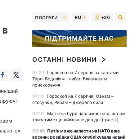
RU
+26
ПОСЛУГИ
 в
ПІДТРИМАЙТЕ НАС
ОСТАННІ НОВИНИ
07:20
Гороскоп на 7 серпня за картами
Таро: Водоліям - вибір, Близнюкам -
прискорення
енніший
07:10
Гороскоп на 7 серпня: Овнам –
віруючі
стосунки, Рибам – джерело сили
07:10
Магнітна буря наближається: шторм
триватиме щонайменше два дні (графік)
ловом
ального».
06:46
Путін може напасти на НАТО вже
восени: розвідка США опублікувала новий