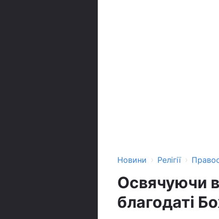
›
›
Новини
Релігії
Право
Освячуючи во
благодаті Б