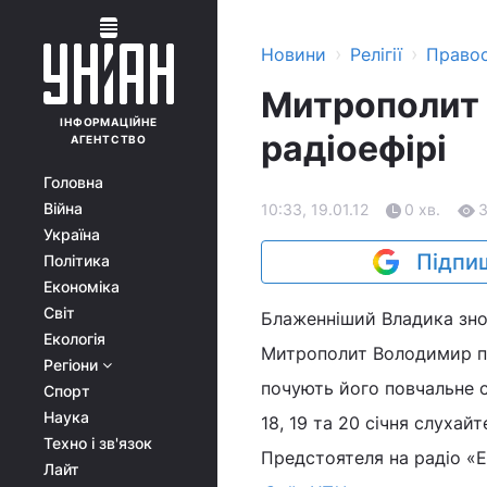
›
›
Новини
Релігії
Право
Митрополит 
ІНФОРМАЦІЙНЕ
радіоефірі
АГЕНТСТВО
Головна
Війна
10:33, 19.01.12
0 хв.
Україна
Підпиш
Політика
Економіка
Світ
Блаженніший Владика знов
Екологія
Митрополит Володимир по
Регіони
почують його повчальне с
Спорт
Наука
18, 19 та 20 січня слуха
Техно і зв'язок
Предстоятеля на радіо «Е
Лайт