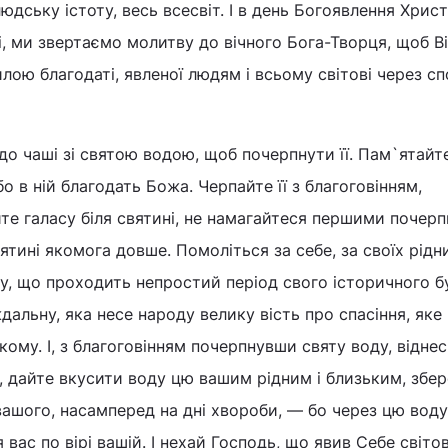
дську істоту, весь всесвіт. І в день Богоявлення Хрис
і, ми звертаємо молитву до вічного Бога-Творця, щоб Ві
лою благодаті, явленої людям і всьому світові через с
 до чаші зі святою водою, щоб почерпнути її. Пам`ятайт
о в ній благодать Божа. Черпайте її з благоговінням,
е галасу біля святині, не намагайтеся першими почер
вятині якомога довше. Помоліться за себе, за своїх рідни
шу, що проходить непростий період свого історичного бу
альну, яка несе народу велику вість про спасіння, яке 
ому. І, з благоговінням почерпнувши святу воду, віднесі
х, дайте вкусити воду цю вашим рідним і близьким, збере
ашого, насамперед на дні хвороби, — бо через цю вод
ас по вірі вашій. І нехай Господь, що явив Себе світов