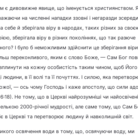
им є дивовижне явище, що іменується християнством. 
важаючи на численні нападки ззовні і негаразди зсереди
 себе й зберігала віру в народах, таких різних за своє
ією, зберігала віру в різних поколіннях, що так разюче
ного? І було б неможливим здійснити це зберігання віри
ільш переконливого, яким є слово Боже, — Сам Бог пов
 вплинути на кожну особистість таким чином, щоб Його
і людини, в її волі та її почуттях. І силою, яка перетво
Божої, — ось чому Господь і каже апостолу, що сили адо
:18). Не тому, що в Церкві найрозумніші чи найосвічені
елькою 2000-річної мудрості, але саме тому, що Сам 
іє в Церкві та перетворює людину й навколишній світ.
ликого освячення води в тому, що, освячуючи воду, ми