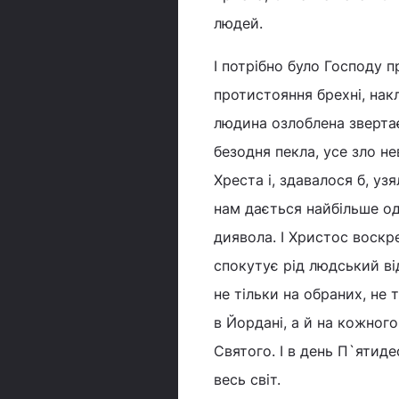
людей.
І потрібно було Господу 
протистояння брехні, нак
людина озлоблена звертає
безодня пекла, усе зло н
Хреста і, здавалося б, уз
нам дається найбільше од
диявола. І Христос воскр
спокутує рід людський ві
не тільки на обраних, не 
в Йордані, а й на кожног
Святого. І в день П`ятид
весь світ.