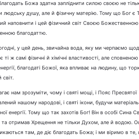
 благодать Божа здатна запліднити силою своєю не тіль
и людську душу, але й фізичну матерію. Тому що Бог є
льний наповнити і цей фізичний світ Своєю Божественною
енною благодаттю.
годні, у цей день, звичайна вода, яку ми черпаємо щод
 ті ж самі фізичні й хімічні властивості, але сповненою
нергії, благодаті Божої, яка впливає на людину, що тор
 світ.
гає нам зрозуміти, чому і святі мощі, і Пояс Пресвятої
лений нашому народові, і святі ікони, будучи матеріаль
ої енергії. Тому що так захотів Бог! Він в особі Сина С
 та отримав Хрещення не тільки Духом, але й водою. О
икаються там, де діє благодать Божа; і ми віримо в те,