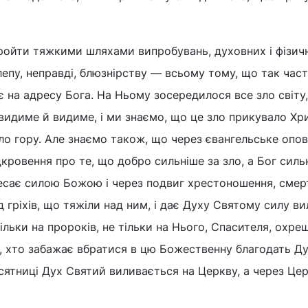
пройти тяжкими шляхами випробувань, духовних і фізич
лепу, неправді, блюзнірству — всьому тому, що так час
 на адресу Бога. На Ньому зосередилося все зло світу,
евидиме й видиме, і ми знаємо, що це зло прикувало Хр
яло гору. Але знаємо також, що через євангельське опо
кровення про те, що добро сильніше за зло, а Бог силь
есає силою Божою і через подвиг хрестоношення, смер
д гріхів, що тяжіли над ним, і дає Духу Святому силу в
тільки на пророків, не тільки на Нього, Спасителя, охр
о, хто забажає вбратися в цю Божественну благодать Д
есятниці Дух Святий виливається на Церкву, а через Це