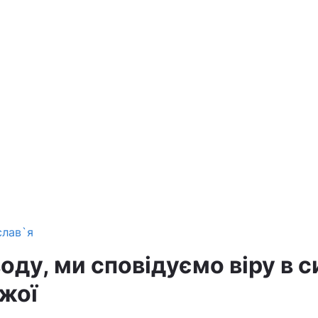
слав`я
ду, ми сповідуємо віру в с
ожої