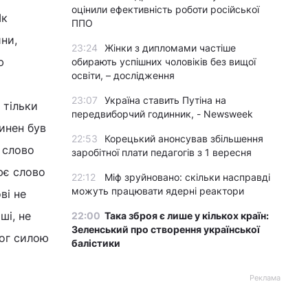
оцінили ефективність роботи російської
Як
ППО
ни,
23:24
Жінки з дипломами частіше
ю
обирають успішних чоловіків без вищої
освіти, – дослідження
23:07
Україна ставить Путіна на
 тільки
передвиборчий годинник, - Newsweek
инен був
22:53
Корецький анонсував збільшення
 слово
заробітної плати педагогів з 1 вересня
рює слово
22:12
Міф зруйновано: скільки насправді
можуть працювати ядерні реактори
ві не
ші, не
22:00
Така зброя є лише у кількох країн:
Зеленський про створення української
Бог силою
балістики
Реклама