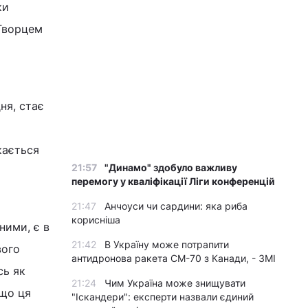
ки
 Творцем
ня, стає
кається
21:57
"Динамо" здобуло важливу
перемогу у кваліфікації Ліги конференцій
21:47
Анчоуси чи сардини: яка риба
корисніша
ними, є в
21:42
В Україну може потрапити
вого
антидронова ракета CM-70 з Канади, - ЗМІ
сь як
21:24
Чим Україна може знищувати
 що ця
"Іскандери": експерти назвали єдиний