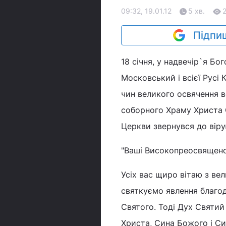
09:32, 19.01.12
5 хв.
Підпиш
18 січня, у надвечір`я Б
Московський і всієї Русі
чин великого освячення 
соборного Храму Христа С
Церкви звернувся до вір
"Ваші Високопреосвященст
Усіх вас щиро вітаю з ве
святкуємо явлення благод
Святого. Тоді Дух Святий
Христа, Сина Божого і Си