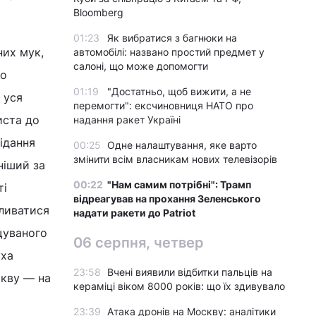
Bloomberg
01:23
Як вибратися з багнюки на
них мук,
автомобілі: названо простий предмет у
салоні, що може допомогти
то
01:19
"Достатньо, щоб вижити, а не
 уся
перемогти": ексчиновниця НАТО про
иста до
надання ракет Україні
відання
00:25
Одне налаштування, яке варто
змінити всім власникам нових телевізорів
ніший за
00:22
"Нам самим потрібні": Трамп
ті
відреагував на прохання Зеленського
иливатися
надати ракети до Patriot
ещуваного
06 серпня, четвер
уха
23:58
Вчені виявили відбитки пальців на
ркву — на
кераміці віком 8000 років: що їх здивувало
23:39
Атака дронів на Москву: аналітики