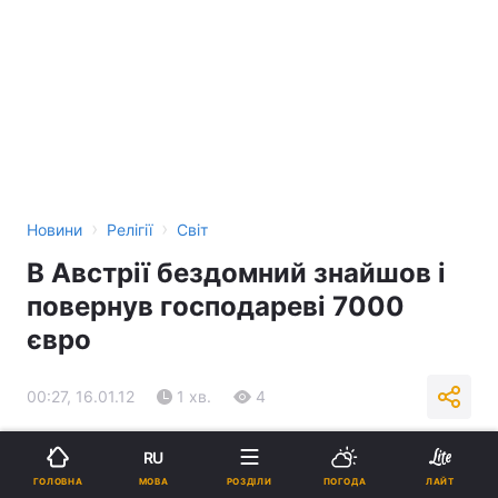
›
›
Новини
Релігії
Світ
В Австрії бездомний знайшов і
повернув господареві 7000
євро
00:27, 16.01.12
1 хв.
4
Підпишіться на нас в Google
RU
МОВА
ГОЛОВНА
РОЗДІЛИ
ПОГОДА
ЛАЙТ