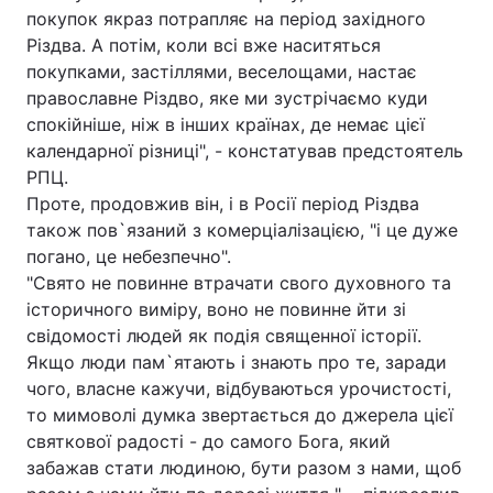
покупок якраз потрапляє на період західного
Різдва. А потім, коли всі вже наситяться
покупками, застіллями, веселощами, настає
православне Різдво, яке ми зустрічаємо куди
спокійніше, ніж в інших країнах, де немає цієї
календарної різниці", - констатував предстоятель
РПЦ.
Проте, продовжив він, і в Росії період Різдва
також пов`язаний з комерціалізацією, "і це дуже
погано, це небезпечно".
"Свято не повинне втрачати свого духовного та
історичного виміру, воно не повинне йти зі
свідомості людей як подія священної історії.
Якщо люди пам`ятають і знають про те, заради
чого, власне кажучи, відбуваються урочистості,
то мимоволі думка звертається до джерела цієї
святкової радості - до самого Бога, який
забажав стати людиною, бути разом з нами, щоб