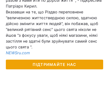
разом з нами йти по дорозі життя ", - підкреслив
Патріарх Кирил.
Вказавши на те, що Різдво переповнене
"величезною життєствердною силою, здатною
дійсно змінити життя людей", він побажав, щоб
"великий рятівний сенс" цього свята ніколи не
йшов "з фокусу уваги, щоб ніякі магазини, ніякі
застілля не здатні були зруйнувати самий сенс
цього свята ".
NEWSru.com
ПІДТРИМАЙТЕ НАС