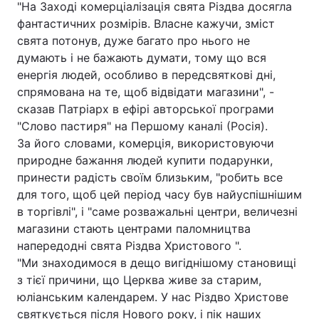
"На Заході комерціалізація свята Різдва досягла
фантастичних розмірів. Власне кажучи, зміст
свята потонув, дуже багато про нього не
думають і не бажають думати, тому що вся
енергія людей, особливо в передсвяткові дні,
спрямована на те, щоб відвідати магазини", -
сказав Патріарх в ефірі авторської програми
"Слово пастиря" на Першому каналі (Росія).
За його словами, комерція, використовуючи
природне бажання людей купити подарунки,
принести радість своїм близьким, "робить все
для того, щоб цей період часу був найуспішнішим
в торгівлі", і "саме розважальні центри, величезні
магазини стають центрами паломництва
напередодні свята Різдва Христового ".
"Ми знаходимося в дещо вигіднішому становищі
з тієї причини, що Церква живе за старим,
юліанським календарем. У нас Різдво Христове
святкується після Нового року, і пік наших