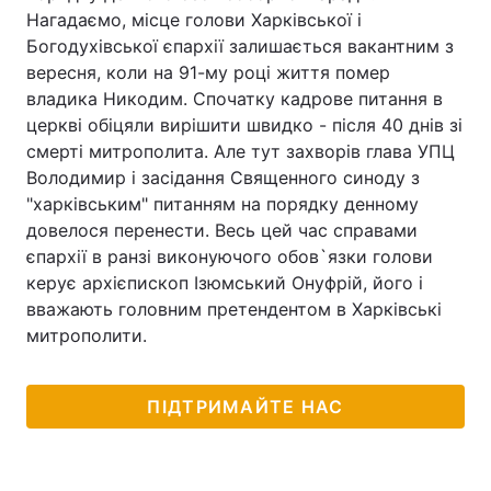
Нагадаємо, місце голови Харківської і
Богодухівської єпархії залишається вакантним з
вересня, коли на 91-му році життя помер
Головна
Війна
владика Никодим. Спочатку кадрове питання в
церкві обіцяли вирішити швидко - після 40 днів зі
Україна
Політика
смерті митрополита. Але тут захворів глава УПЦ
Володимир і засідання Священного синоду з
Економіка
Світ
"харківським" питанням на порядку денному
довелося перенести. Весь цей час справами
Спорт
Наука
єпархії в ранзі виконуючого обов`язки голови
керує архієпископ Ізюмський Онуфрій, його і
Техно і зв'язок
Лайт
вважають головним претендентом в Харківські
митрополити.
Зброя
Інциденти
Здоров'я
Туризм
ПІДТРИМАЙТЕ НАС
Цікавинки
Погода
Екологія
Регіони