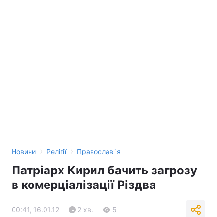
Тема оформлення
›
›
Новини
Релігії
Православ`я
Патріарх Кирил бачить загрозу
в комерціалізації Різдва
00:41, 16.01.12
2 хв.
5