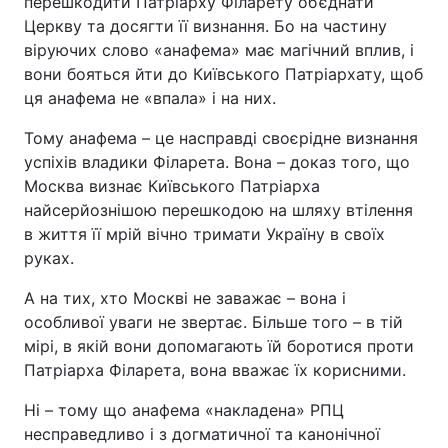
перешкодити Патріарху Філарету об’єднати
Церкву та досягти її визнання. Бо на частину
віруючих слово «анафема» має магічний вплив, і
вони бояться йти до Київського Патріархату, щоб
ця анафема не «впала» і на них.
Тому анафема – це насправді своєрідне визнання
успіхів владики Філарета. Вона – доказ того, що
Москва визнає Київського Патріарха
найсерйознішою перешкодою на шляху втілення
в життя її мрій вічно тримати Україну в своїх
руках.
А на тих, хто Москві не заважає – вона і
особливої уваги не звертає. Більше того – в тій
мірі, в якій вони допомагають їй боротися проти
Патріарха Філарета, вона вважає їх корисними.
Ні – тому що анафема «накладена» РПЦ
несправедливо і з догматичної та канонічної