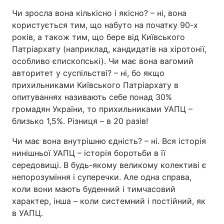
Чи зросла вона кількісно і якісно? – ні, вона
користується тим, що набуто на початку 90-х
років, а також тим, що бере від Київського
Патріархату (наприклад, кандидатів на хіротонії,
особливо єпископські). Чи має вона вагомий
авторитет у суспільстві? – ні, бо якщо
прихильниками Київського Патріархату в
опитуваннях називають себе понад 30%
громадян України, то прихильниками УАПЦ –
близько 1,5%. Різниця – в 20 разів!
Чи має вона внутрішню єдність? – ні. Вся історія
нинішньої УАПЦ – історія боротьби в її
середовищі. В будь-якому великому колективі є
непорозуміння і суперечки. Але одна справа,
коли вони мають буденний і тимчасовий
характер, інша – коли системний і постійний, як
в УАПЦ.