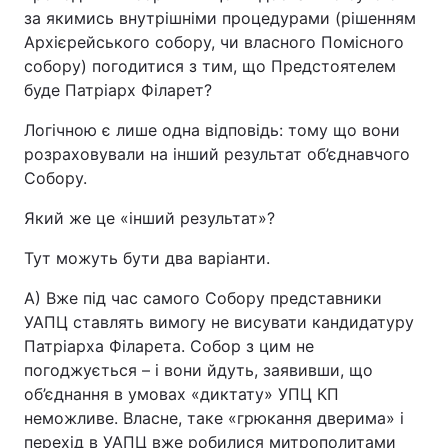
за якимись внутрішніми процедурами (рішенням
Архієрейського собору, чи власного Помісного
собору) погодитися з тим, що Предстоятелем
буде Патріарх Філарет?
Логічною є лише одна відповідь: тому що вони
розраховували на інший результат об’єднавчого
Собору.
Який же це «інший результат»?
Тут можуть бути два варіанти.
А) Вже під час самого Собору представники
УАПЦ ставлять вимогу не висувати кандидатуру
Патріарха Філарета. Собор з цим не
погоджується – і вони йдуть, заявивши, що
об’єднання в умовах «диктату» УПЦ КП
неможливе. Власне, таке «грюкання дверима» і
перехід в УАПЦ вже робилися митрополитами