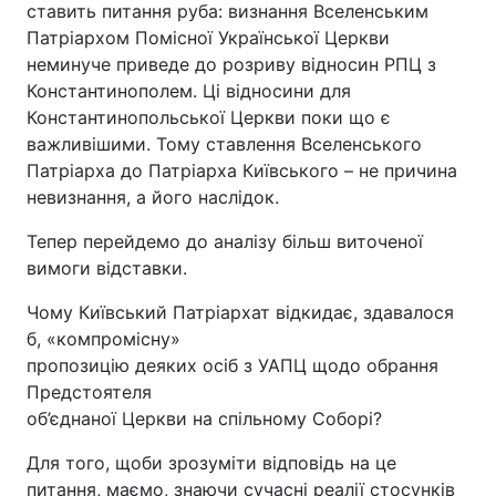
ставить питання руба: визнання Вселенським
Патріархом Помісної Української Церкви
неминуче приведе до розриву відносин РПЦ з
Константинополем. Ці відносини для
Константинопольської Церкви поки що є
важливішими. Тому ставлення Вселенського
Патріарха до Патріарха Київського – не причина
невизнання, а його наслідок.
Тепер перейдемо до аналізу більш виточеної
вимоги відставки.
Чому Київський Патріархат відкидає, здавалося
б, «компромісну»
пропозицію деяких осіб з УАПЦ щодо обрання
Предстоятеля
об’єднаної Церкви на спільному Соборі?
Для того, щоби зрозуміти відповідь на це
питання, маємо, знаючи сучасні реалії стосунків