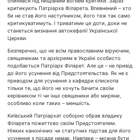
опинявся під нищівним вогнем критики. Зараз
критикують Патріарха Філарета. Впевнений – хто
би не став його наступником, його теж так само
критикуватимуть. І триватиме це доти, доки не
станеться визнання автокефалії Української
Церкви.
Безперечно, що не всім православним віруючим,
священикам та архієреям в Україні особисто
подобається Патріарх Філарет. Але це – не привід
до його усунення від Предстоятельства. Як не є
приводом для усунення з кафедри єпископа
тільки те, що його не хочуть бачити своїм
керівником ті чи інші священики або миряни,
особливо коли таких – меншість.
Київський Патріархат соборно обрав владику
Філарета пожиттєво своїм Предстоятелем.
Ніяких канонічних чи статутних підстав для його
усунення з посади немає. Навпаки – можна бути