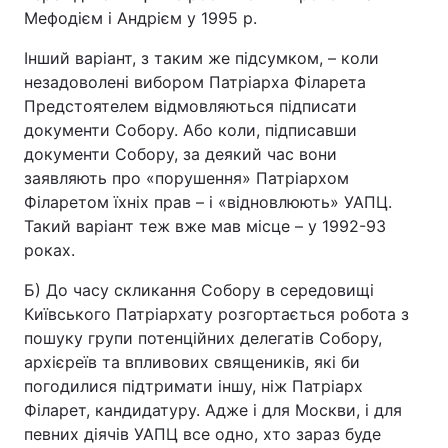
Мефодієм і Андрієм у 1995 р.
Інший варіант, з таким же підсумком, – коли
незадоволені вибором Патріарха Філарета
Предстоятелем відмовляються підписати
документи Собору. Або коли, підписавши
документи Собору, за деякий час вони
заявляють про «порушення» Патріархом
Філаретом їхніх прав – і «відновлюють» УАПЦ.
Такий варіант теж вже мав місце – у 1992-93
роках.
Б) До часу скликання Собору в середовищі
Київського Патріархату розгортається робота з
пошуку групи потенційних делегатів Собору,
архієреїв та впливових священиків, які би
погодилися підтримати іншу, ніж Патріарх
Філарет, кандидатуру. Адже і для Москви, і для
певних діячів УАПЦ все одно, хто зараз буде