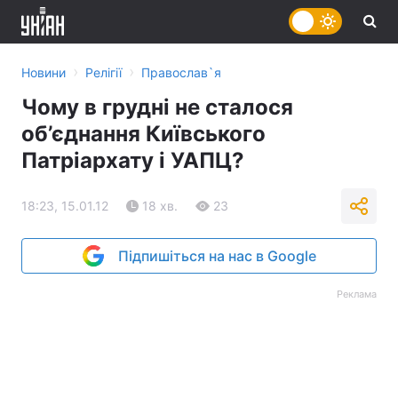
›
›
Новини
Релігії
Православ`я
Чому в грудні не сталося
об’єднання Київського
Патріархату і УАПЦ?
18:23, 15.01.12
18 хв.
23
Підпишіться на нас в Google
Реклама