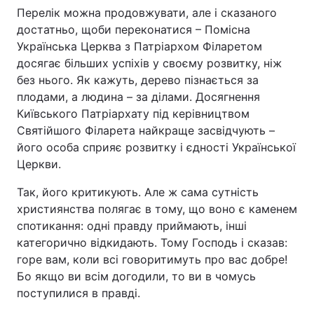
Перелік можна продовжувати, але і сказаного
достатньо, щоби переконатися – Помісна
Українська Церква з Патріархом Філаретом
досягає більших успіхів у своєму розвитку, ніж
без нього. Як кажуть, дерево пізнається за
плодами, а людина – за ділами. Досягнення
Київського Патріархату під керівництвом
Святійшого Філарета найкраще засвідчують –
його особа сприяє розвитку і єдності Української
Церкви.
Так, його критикують. Але ж сама сутність
християнства полягає в тому, що воно є каменем
спотикання: одні правду приймають, інші
категорично відкидають. Тому Господь і сказав:
горе вам, коли всі говоритимуть про вас добре!
Бо якщо ви всім догодили, то ви в чомусь
поступилися в правді.