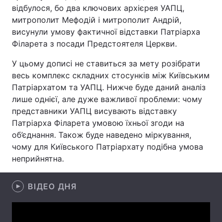
відбулося, бо два ключових архієрея УАПЦ,
митрополит Мефодій і митрополит Андрій,
висунули умову фактичної відставки Патріарха
Головна
Війна
Філарета з посади Предстоятеля Церкви.
У цьому дописі не ставиться за мету розібрати
Україна
Політика
весь комплекс складних стосунків між Київським
Економіка
Світ
Патріархатом та УАПЦ. Нижче буде даний аналіз
лише однієї, але дуже важливої проблеми: чому
Спорт
Наука
представники УАПЦ висувають відставку
Патріарха Філарета умовою їхньої згоди на
Техно і зв'язок
Лайт
об’єднання. Також буде наведено міркування,
чому для Київського Патріархату подібна умова
Зброя
Інциденти
неприйнятна.
Здоров'я
Туризм
ВІДЕО ДНЯ
Цікавинки
Погода
Екологія
Регіони