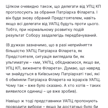
Цілком очевидно також, що делегати від УПЦ КП
проголосують за обрання Патріарха Філарета. І
він буде знову обраний Предстоятелем, навіть
якщо всі делегати від УАПЦ будуть проти цього.
Тобто, при нормальному розвитку подій
результат Собору заздалегідь передбачуваний.
(В дужках зазначимо, що в разі неприйняття
більшістю УАПЦ Патріарха Філарета, як
Предстоятеля, ситуація виглядала би, як
ультиматум – «ми, УАПЦ, об’єднаємося, якщо ви,
УПЦ КП, виженете Філарета». Думаю, що навряд
чи знайдуться в Київському Патріархаті такі, які
б обміняли Патріарха Філарета на ієрархів УАПЦ.
Чому так – вже було сказано. А хто хотів – таких
виявилося одиниці – це вже зробив).
Навіщо ж тоді представники УАПЦ пропонують
проводити вибори – якщо їм достатньо було би