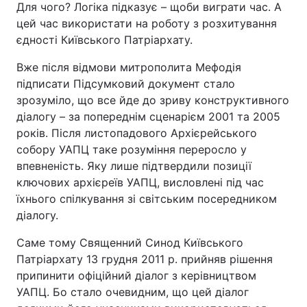
Для чого? Логіка підказує – щоби виграти час. А
цей час використати на роботу з розхитування
єдності Київського Патріархату.
Вже після відмови митрополита Мефодія
підписати Підсумковий документ стало
зрозуміло, що все йде до зриву конструктивного
діалогу – за попереднім сценарієм 2001 та 2005
років. Після листопадового Архієрейського
собору УАПЦ таке розуміння переросло у
впевненість. Яку лише підтвердили позиції
ключових архієреїв УАПЦ, висловлені під час
їхнього спілкування зі світським посередником
діалогу.
Саме тому Священний Синод Київського
Патріархату 13 грудня 2011 р. прийняв рішення
припинити офіційний діалог з керівництвом
УАПЦ. Бо стало очевидним, що цей діалог