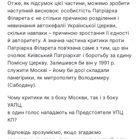
Отже, як підсумок цієї частини, можемо зробити
наступний висновок: особистість Патріарха
Філарета є не стільки причиною розділення і
невизнання автокефалії Української Церкви,
скільки навпаки – причиною зростання її єдності
й авторитету. А значна частина критики проти
Патріарха Філарета пов’язана саме з тим, що він
очолює Київський Патріархат і боротьбу за єдину
Помісну Церкву. Залишився би він у 1991 р.
служити Москві – йому би досі складали
панегірики, як митрополиту Володимиру
(Сабодану).
Чому критики як з боку Москви, так і з боку
УАПЦ,
в один голос нападають на Предстоятеля УПЦ
КП?
Відповідь зрозуміємо, якщо згадаємо