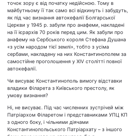
точок зору є від початку недійсною. Тому в
майбутньому її так само всі відкинуть і забудуть,
як під час визнання автокефалії Болгарської
Церкви у 1945 р. забули про анафеми, накладені
на її ієрархів 70 років перед цим. Як забули про
анафему на Сербського короля Стефана Душана
«з усім народом тієї землі», тобто з усіма
сербами, накладену на них Константинополем за
самостійне проголошення у XIV столітті повної
автокефалії.
Чи висуває Константинополь вимогу відставки
владики Філарета з Київського престолу, як
умову визнання?
Ні, не висуває. Під час численних зустрічей між
Патріархом Філаретом і представниками УПЦ КП
з одного боку, і чільними діячами
Константинопольського Патріархату – з іншого