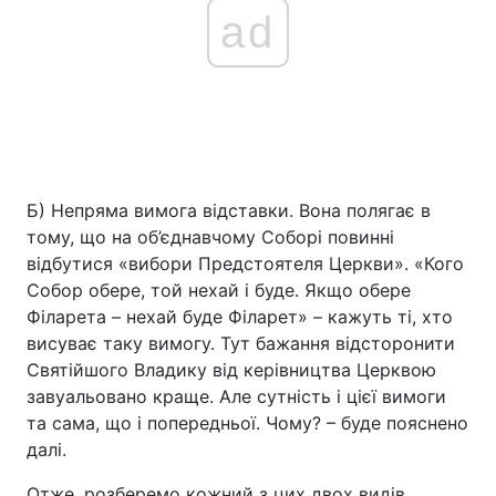
ad
Б) Непряма вимога відставки. Вона полягає в
тому, що на об’єднавчому Соборі повинні
відбутися «вибори Предстоятеля Церкви». «Кого
Собор обере, той нехай і буде. Якщо обере
Філарета – нехай буде Філарет» – кажуть ті, хто
висуває таку вимогу. Тут бажання відсторонити
Святійшого Владику від керівництва Церквою
завуальовано краще. Але сутність і цієї вимоги
та сама, що і попередньої. Чому? – буде пояснено
далі.
Отже, розберемо кожний з цих двох видів