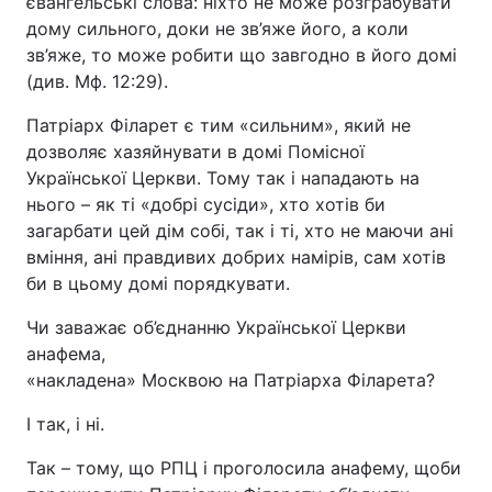
євангельські слова: ніхто не може розграбувати
дому сильного, доки не зв’яже його, а коли
зв’яже, то може робити що завгодно в його домі
(див. Мф. 12:29).
Патріарх Філарет є тим «сильним», який не
дозволяє хазяйнувати в домі Помісної
Української Церкви. Тому так і нападають на
нього – як ті «добрі сусіди», хто хотів би
загарбати цей дім собі, так і ті, хто не маючи ані
вміння, ані правдивих добрих намірів, сам хотів
би в цьому домі порядкувати.
Чи заважає об’єднанню Української Церкви
анафема,
«накладена» Москвою на Патріарха Філарета?
І так, і ні.
Так – тому, що РПЦ і проголосила анафему, щоби