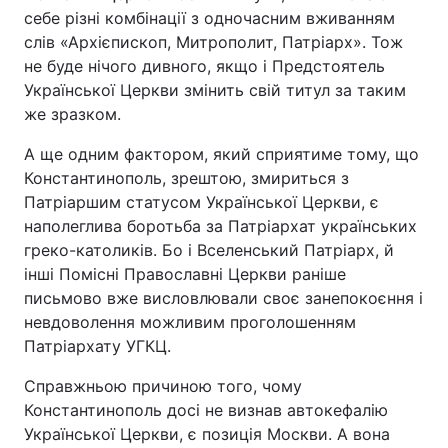
себе різні комбінації з одночасним вживанням
слів «Архієпископ, Митрополит, Патріарх». Тож
не буде нічого дивного, якщо і Предстоятель
Української Церкви змінить свій титул за таким
же зразком.
А ще одним фактором, який сприятиме тому, що
Константинополь, зрештою, змириться з
Патріаршим статусом Української Церкви, є
наполеглива боротьба за Патріархат українських
греко-католиків. Бо і Вселенський Патріарх, й
інші Помісні Православні Церкви раніше
письмово вже висловлювали своє занепокоєння і
невдоволення можливим проголошенням
Патріархату УГКЦ.
Справжньою причиною того, чому
Константинополь досі не визнав автокефалію
Української Церкви, є позиція Москви. А вона