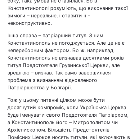
боку, така умова не ставилася. Бо в
Константинополі розуміють, що виконання такої
вимоги – нереальне, і ставити її –
неконструктивно.
Інша справа – патріарший титул. З ним
Константинополь не погоджується. Але це не є
непереборним фактором. Бо ж, наприклад,
Константинополь не визнавав десятками років
титул Предстоятеля Грузинської Церкви, але
зрештою – визнав. Так само завершилася
проблема з визнанням відновленого
Патріаршества у Болгарії.
Тож у цьому питанні цілком може бути
досягнутий компроміс, коли Українська Церква
буде іменувати свого Предстоятеля Патріархом,
а Константинополь його – Митрополитом чи
Архієпископом. Більшість Предстоятелів
Помісних Церков носять титули, які включають в