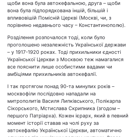
щоби вона була автокефальною, друга – щоби
вона була підпорядкована іншій, більшій і
впливовішій Помісній Церкві (Москві, чи, з
порівняно недавнього часу – Константинополю).
Розділення розпочалося тоді, коли було
проголошено незалежність Української держави
– у 1917-1920 роках. Тоді прихильники єдності
Української Церкви з Москвою теж намагалися
все пояснити лише особистими вадами чи
амбіціями прихильників автокефалії.
І так протягом понад 90-та минулих років –
москвофіли послідовно нападали на
митрополитів Василя Липківського, Полікарпа
Сікорського, Мстислава Скрипника (згодом –
першого Патріарха). Кожен ієрарх, який в певний
момент історії ставав на чолі руху за
автокефалію Української Церкви, автоматично