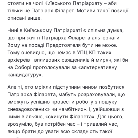
стояти на чолі Київського Патріархату – аби
тільки не Патріарх Філарет. Мотиви такої позиції
описані вище.
Нині в Київському Патріархаті є спільна думка,
що при житті Патріарха Філарета альтернати
йому на посаді Предстоятеля бути не може.
Тому очевидно, що немає в УПЦ КП таких
архієреїв і впливових священиків й мирян, які би
на Соборі проголосували за «альтернативну
кандидатуру».
Але ті, хто мріяли підступним чином позбутися
Патріарха Філарета, мабуть розраховували, що
зможуть успішно провести роботу з пошуку
«незадоволених» чи «амбітних». І, увійшовши з
ними в альянс, «скинути Філарета». Для цього,
зрозуміло, був потрібен час – і тривалий час,
якщо брати до уваги всю складність такої