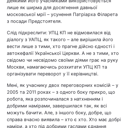
деякими його учасниками використовується
лише як ширма для досягнення давньої
московської мрії – усунення Патріарха Філарета
з посади Предстоятеля.
Слід підкреслити: УПЦ КП не відмовилася від
діалогу з УАПЦ, як такого – але вирішила його
вести лише з тими, хто прагне дійсно єдності і
автокефалії Української Церкви. А не з тими, хто
свідомо чи несвідомо своїми діями грає на руку
Москви, намагаючись розхитати УПЦ КП та
організувати переворот у її керівництві.
Мені, як учаснику двох переговорних комісій – у
2005 та 2011 роках – з одного боку прикро, що
робота, яка розпочиналася з натхненням і
добрими намірами, завершилася так, як всі
можуть бачити. Але, з іншого боку, добре, що
справа вчасно виявила – хто є хто. Хто має добрі
наміри, а хто під добрими гаслами єднання