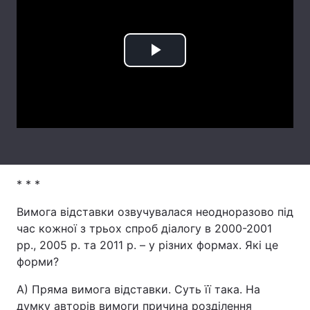
Лонгріди
Play
Відео з Youtube
Статті
Video
Інтерв'ю
Думки
Архів
Вакансії
Контакти
* * *
Послуги
Вимога відставки озвучувалася неодноразово під
час кожної з трьох спроб діалогу в 2000-2001
рр., 2005 р. та 2011 р. – у різних формах. Які це
форми?
А) Пряма вимога відставки. Суть її така. На
думку авторів вимоги причина розділення