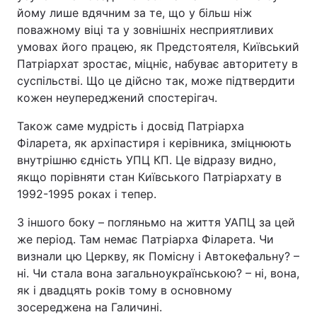
йому лише вдячним за те, що у більш ніж
поважному віці та у зовнішніх несприятливих
умовах його працею, як Предстоятеля, Київський
Патріархат зростає, міцніє, набуває авторитету в
суспільстві. Що це дійсно так, може підтвердити
кожен неупереджений спостерігач.
Також саме мудрість і досвід Патріарха
Філарета, як архіпастиря і керівника, зміцнюють
внутрішню єдність УПЦ КП. Це відразу видно,
якщо порівняти стан Київського Патріархату в
1992-1995 роках і тепер.
З іншого боку – погляньмо на життя УАПЦ за цей
же період. Там немає Патріарха Філарета. Чи
визнали цю Церкву, як Помісну і Автокефальну? –
ні. Чи стала вона загальноукраїнською? – ні, вона,
як і двадцять років тому в основному
зосереджена на Галичині.