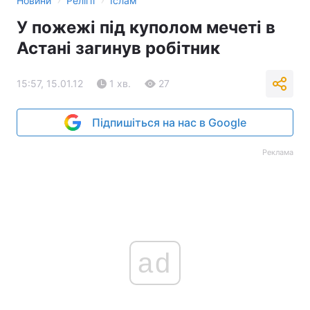
Новини
Релігії
Іслам
У пожежі під куполом мечеті в
Астані загинув робітник
15:57, 15.01.12
1 хв.
27
Підпишіться на нас в Google
Реклама
ad