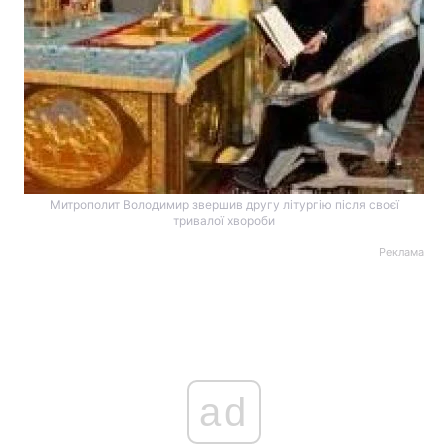
Митрополит Володимир звершив другу літургію після своєї
тривалої хвороби
Реклама
ad