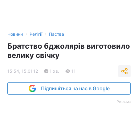
›
›
Новини
Релігії
Паства
Братство бджолярів виготовило
велику свічку
15:54, 15.01.12
1 хв.
11
Підпишіться на нас в Google
Реклама