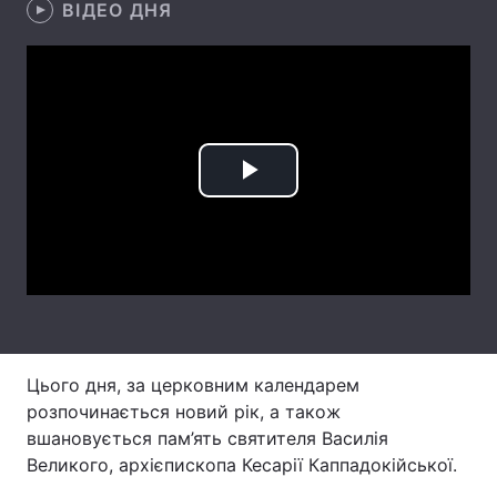
ВІДЕО ДНЯ
Лонгріди
Відео з Youtube
Статті
Інтерв'ю
Думки
Play
Архів
Вакансії
Video
Контакти
Послуги
Цього дня, за церковним календарем
розпочинається новий рік, а також
вшановується пам’ять святителя Василія
Великого, архієпископа Кесарії Каппадокійської.