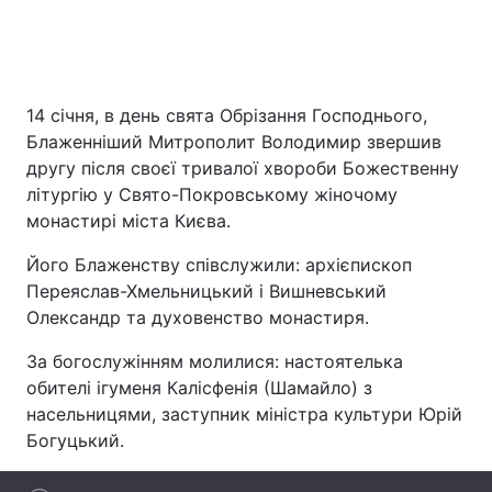
Головна
Війна
14 січня, в день свята Обрізання Господнього,
Блаженніший Митрополит Володимир звершив
Україна
Політика
другу після своєї тривалої хвороби Божественну
Економіка
Світ
літургію у Свято-Покровському жіночому
монастирі міста Києва.
Спорт
Наука
Його Блаженству співслужили: архієпископ
Техно і зв'язок
Лайт
Переяслав-Хмельницький і Вишневський
Олександр та духовенство монастиря.
Зброя
Інциденти
За богослужінням молилися: настоятелька
Здоров'я
Туризм
обителі ігуменя Калісфенія (Шамайло) з
насельницями, заступник міністра культури Юрій
Цікавинки
Погода
Богуцький.
Екологія
Регіони