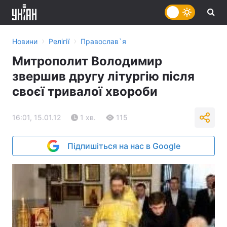
›
›
Новини
Релігії
Православ`я
Митрополит Володимир
звершив другу літургію після
своєї тривалої хвороби
16:01, 15.01.12
1 хв.
115
Підпишіться на нас в Google