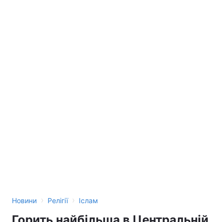
›
›
Новини
Релігії
Іслам
Горить найбільша в Центральній