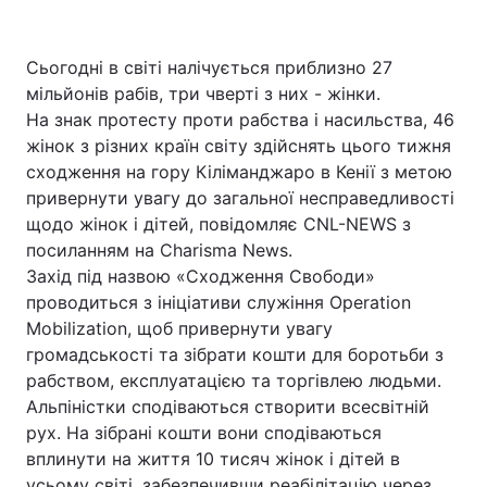
Сьогодні в світі налічується приблизно 27
мільйонів рабів, три чверті з них - жінки.
На знак протесту проти рабства і насильства, 46
жінок з різних країн світу здійснять цього тижня
сходження на гору Кіліманджаро в Кенії з метою
привернути увагу до загальної несправедливості
щодо жінок і дітей, повідомляє CNL-NEWS з
посиланням на Charisma News.
Захід під назвою «Сходження Свободи»
проводиться з ініціативи служіння Operation
Mobilization, щоб привернути увагу
громадськості та зібрати кошти для боротьби з
рабством, експлуатацією та торгівлею людьми.
Альпіністки сподіваються створити всесвітній
рух. На зібрані кошти вони сподіваються
вплинути на життя 10 тисяч жінок і дітей в
усьому світі, забезпечивши реабілітацію через