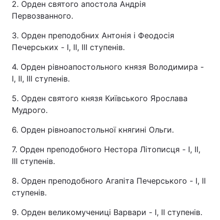
2. Орден святого апостола Андрія
Первозванного.
3. Орден преподобних Антонія і Феодосія
Печерських - I, II, III ступенів.
4. Орден рівноапостольного князя Володимира -
I, II, III ступенів.
5. Орден святого князя Київського Ярослава
Мудрого.
6. Орден рівноапостольної княгині Ольги.
7. Орден преподобного Нестора Літописця - I, II,
III ступенів.
8. Орден преподобного Агапіта Печерського - I, II
ступенів.
9. Орден великомучениці Варвари - I, II ступенів.