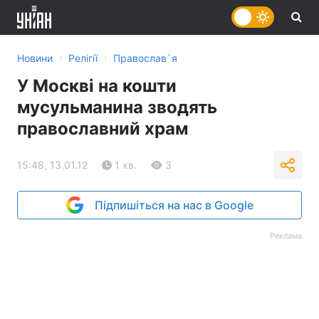
›
›
Новини
Релігії
Православ`я
У Москві на кошти
мусульманина зводять
православний храм
15:48, 13.01.12
1 хв.
3
Підпишіться на нас в Google
Реклама