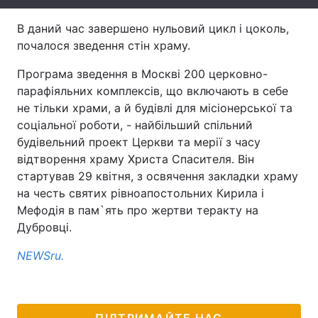
Лонгріди
В даний час завершено нульовий цикл і цоколь,
почалося зведення стін храму.
Відео з Youtube
Статті
Програма зведення в Москві 200 церковно-
парафіяльних комплексів, що включають в себе
Інтерв'ю
Думки
не тільки храми, а й будівлі для місіонерської та
соціальної роботи, - найбільший спільний
Архів
Вакансії
будівельний проект Церкви та мерії з часу
відтворення храму Христа Спасителя. Він
Контакти
стартував 29 квітня, з освячення закладки храму
Послуги
на честь святих рівноапостольних Кирила і
Мефодія в пам`ять про жертви теракту на
Дубровці.
NEWSru.