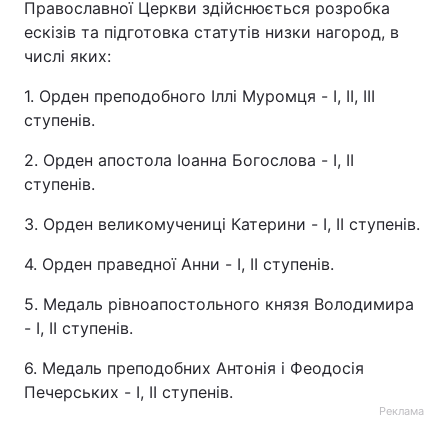
Православної Церкви здійснюється розробка
ескізів та підготовка статутів низки нагород, в
числі яких:
1. Орден преподобного Іллі Муромця - I, II, III
ступенів.
2. Орден апостола Іоанна Богослова - I, II
ступенів.
3. Орден великомучениці Катерини - I, II ступенів.
4. Орден праведної Анни - I, II ступенів.
5. Медаль рівноапостольного князя Володимира
- I, II ступенів.
6. Медаль преподобних Антонія і Феодосія
Печерських - I, II ступенів.
Реклама