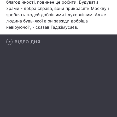
благодійності, повинен це робити. Будувати
храми - добра справа, вони прикрасять Москву і
зроблять людей добрішими і духовнішим. Адже
людина будь-якої віри завжди добріша
Головна
Війна
невіруючої", - сказав Гаджімусаєв.
Україна
Політика
ВІДЕО ДНЯ
Економіка
Світ
Спорт
Наука
Техно і зв'язок
Лайт
Зброя
Інциденти
Здоров'я
Туризм
Цікавинки
Погода
Екологія
Регіони