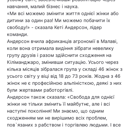
навчання, малий бізнес і наука.
«Ми всі можемо змінити життя однієї жінки або
дитини за один раз! Ми можемо побачити їх
свободу!» - сказала Кеті Андерсон, лідер
команди.
Андерсон вчила африканців агрономії в Малаві,
коли вона отримала видіння зібрати невелику
групу друзів і разом здійснити сходження на
Кіліманджаро, змінивши ситуацію. Усього через
кілька місяців зібралася група у складі 46 жінок з
усього світу у віці від 18 до 73 років. Жодна з 46
жінок не є професійною альпіністкою, деякі з них
були жертвами работоргівлі.
Андерсон також сказала: «Свобода для однієї
жінки не тільки змінить її майбутнє, але і всі
наступні покоління! Ми знаємо, що одним
сходженням ми не вирішимо всіх проблем,
пов`язаних з рабством і торгівлею людьми. І все