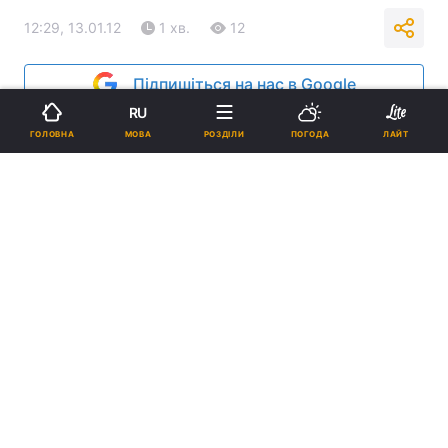
12:29, 13.01.12
1 хв.
12
Підпишіться на нас в Google
RU
Реклама
МОВА
ГОЛОВНА
РОЗДІЛИ
ПОГОДА
ЛАЙТ
ad
До 12 лютого 2012 близько 160 церков Нью-