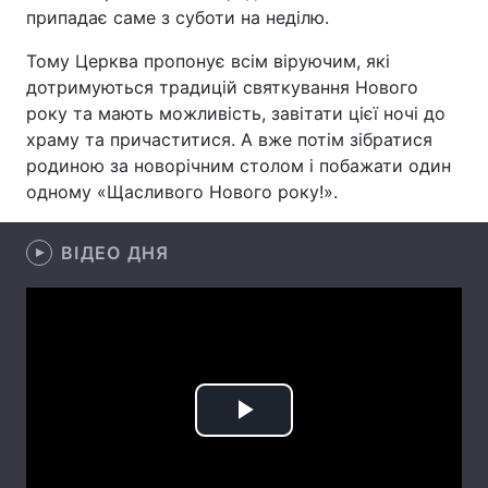
припадає саме з суботи на неділю.
Тому Церква пропонує всім віруючим, які
дотримуються традицій святкування Нового
Головна
Війна
року та мають можливість, завітати цієї ночі до
храму та причаститися. А вже потім зібратися
Україна
Політика
родиною за новорічним столом і побажати один
Економіка
Світ
одному «Щасливого Нового року!».
Спорт
Наука
ВІДЕО ДНЯ
Техно і зв'язок
Лайт
Зброя
Інциденти
Здоров'я
Туризм
Play
Цікавинки
Погода
Video
Екологія
Регіони