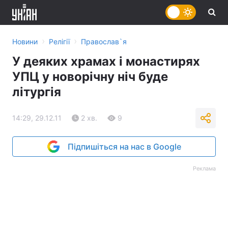
›
›
Новини
Релігії
Православ`я
У деяких храмах і монастирях
УПЦ у новорічну ніч буде
літургія
14:29, 29.12.11
2 хв.
9
Підпишіться на нас в Google
Реклама