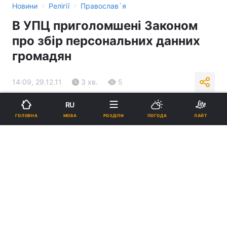
›
›
Новини
Релігії
Православ`я
В УПЦ приголомшені Законом
про збір персональних данних
громадян
14:09, 29.12.11
3 хв.
5
RU
Підпишіться на нас в Google
МОВА
ГОЛОВНА
РОЗДІЛИ
ПОГОДА
ЛАЙТ
Реклама
ad