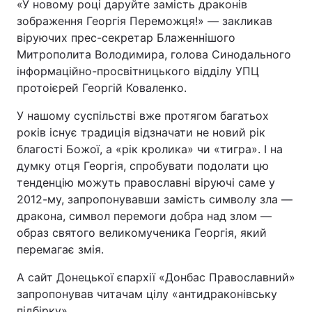
«У новому році даруйте замість драконів
зображення Георгія Переможця!» — закликав
віруючих прес-секретар Блаженнішого
Митрополита Володимира, голова Синодального
інформаційно-просвітницького відділу УПЦ
протоієрей Георгій Коваленко.
У нашому суспільстві вже протягом багатьох
років існує традиція відзначати не новий рік
благості Божої, а «рік кролика» чи «тигра». І на
думку отця Георгія, спробувати подолати цю
тенденцію можуть православні віруючі саме у
2012-му, запропонувавши замість символу зла —
дракона, символ перемоги добра над злом —
образ святого великомученика Георгія, який
перемагає змія.
А сайт Донецької єпархії «Донбас Православний»
запропонував читачам цілу «антидраконівську
підбірку».