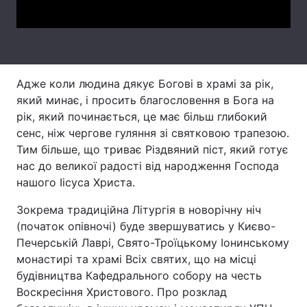
Лонгріди
Відео з Youtube
Статті
Адже коли людина дякує Богові в храмі за рік,
Інтерв'ю
Думки
який минає, і просить благословення в Бога на
рік, який починається, це має більш глибокий
Архів
Вакансії
сенс, ніж чергове гуляння зі святковою трапезою.
Тим більше, що триває Різдвяний піст, який готує
Контакти
нас до великої радості від народження Господа
нашого Іісуса Христа.
Послуги
Зокрема традиційна Літургія в новорічну ніч
(початок опівночі) буде звершуватись у Києво-
Печерській Лаврі, Свято-Троїцькому Іонинському
монастирі та храмі Всіх святих, що на місці
будівництва Кафедрального собору на честь
Воскресіння Христового. Про розклад