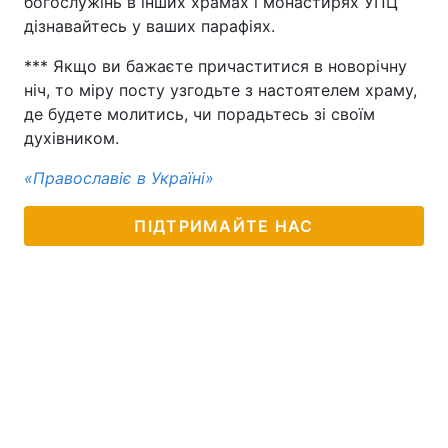
богослужінь в інших храмах і монастирях УПЦ
дізнавайтесь у ваших парафіях.
Тема оформлення
*** Якщо ви бажаєте причаститися в новорічну
ніч, то міру посту узгодьте з настоятелем храму,
де будете молитись, чи порадьтесь зі своїм
духівником.
«Православіє в Україні»
ПІДТРИМАЙТЕ НАС