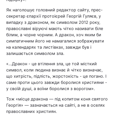
Як наголошує головний редактор сайту, прес-
секретар єпархії протоієрей Георгій Гуляєв, у
випадку з драконом, як символом 2012 року,
православні віруючі мають чітко називати біле
білим, а чорне чорним. А дракон, хоч яким би
симпатичним його не намагалися зображувати
на календарях та листівках, завжди був і
залишається символом зла.
«…Дракон - це втілення зла, це той місткий
символ, коли людина визнає й чітко визначає,
що хитрість, підлість, жорстокість - це погано. І
саме проти цього завжди боролися християни -
у своїй душі, а воїни боролися з ворогом».
Тож «місце дракона — під копитом коня святого
Георгія» — зазначається на сайті, а не в оселях
православних християн.