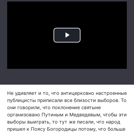
Лонгріди
Відео з Youtube
Статті
Play
Інтерв'ю
Думки
Video
Архів
Вакансії
Контакти
Послуги
Не удивляет и то, что антицерковно настроенные
публицисты приписали все близости выборов. То
они говорили, что поклонение святыне
организовано Путиным и Медведевым, чтобы эти
выборы выиграть, то тут же писали, что народ
пришел к Поясу Богородицы потому, что больше