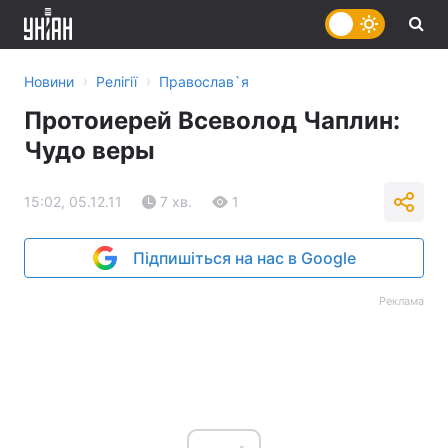
›
›
Новини
Релігії
Православ`я
Протоиерей Всеволод Чаплин:
Чудо веры
15:02, 05.12.11
7 хв.
1
Підпишіться на нас в Google
Реклама