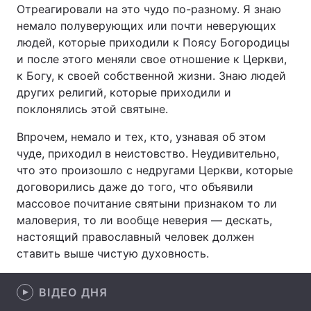
Отреагировали на это чудо по-разному. Я знаю
немало полуверующих или почти неверующих
людей, которые приходили к Поясу Богородицы
и после этого меняли свое отношение к Церкви,
Головна
Війна
к Богу, к своей собственной жизни. Знаю людей
Україна
Політика
других религий, которые приходили и
поклонялись этой святыне.
Економіка
Світ
Впрочем, немало и тех, кто, узнавая об этом
Спорт
Наука
чуде, приходил в неистовство. Неудивительно,
что это произошло с недругами Церкви, которые
Техно і зв'язок
Лайт
договорились даже до того, что объявили
массовое почитание святыни признаком то ли
Зброя
Інциденти
маловерия, то ли вообще неверия — дескать,
настоящий православный человек должен
Здоров'я
Туризм
ставить выше чистую духовность.
Цікавинки
Погода
ВІДЕО ДНЯ
Екологія
Регіони