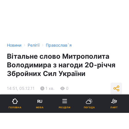
›
›
Новини
Релігії
Православ`я
Вітальне слово Митрополита
Володимира з нагоди 20-річчя
Збройних Сил України
14:51, 05.12.11
1 хв.
0
RU
Підпишіться на нас в Google
МОВА
ГОЛОВНА
РОЗДІЛИ
ПОГОДА
ЛАЙТ
Реклама