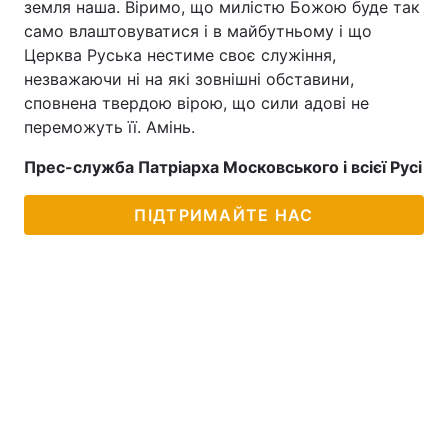
земля наша. Віримо, що милістю Божою буде так
само влаштовуватися і в майбутньому і що
Церква Руська нестиме своє служіння,
незважаючи ні на які зовнішні обставини,
сповнена твердою вірою, що сили адові не
переможуть її. Амінь.
Прес-служба Патріарха Московського і всієї Русі
ПІДТРИМАЙТЕ НАС