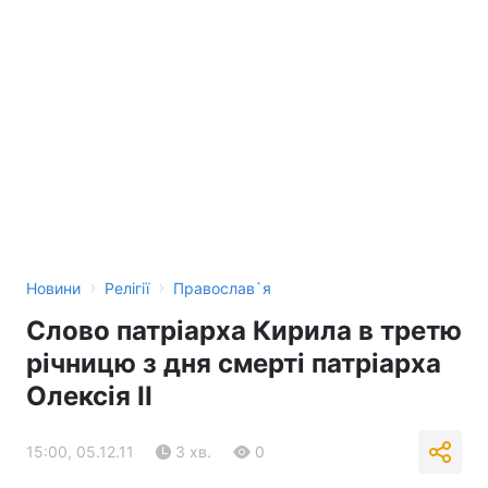
›
›
Новини
Релігії
Православ`я
Слово патріарха Кирила в третю
річницю з дня смерті патріарха
Олексія II
15:00, 05.12.11
3 хв.
0