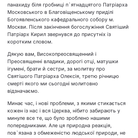
панахиду біля гробниці п`ятнадцятого Патріарха
Московського в Благовіщенському приділі
Богоявленського кафедрального собору м.
Москви. Після закінчення богослужіння Святіший
Патріарх Кирил звернувся до присутніх із
коротким словом.
Дякую вам, Високопреосвященний і
Преосвященні владики, дорогі отці, матушки
ігумені, брати й сестри, за молитву про
Святішого Патріарха Олексія, третю річницю
смерті якого ми сьогодні молитовно
відзначаємо.
Минає час, і нові проблеми, з якими стикається
кожен із нас і вся Церква, нібито забирають у
минуле все те, що було зроблено нашими
попередниками. Але ця природна реакція,
пов`язана з обмеженістю людської природи, не