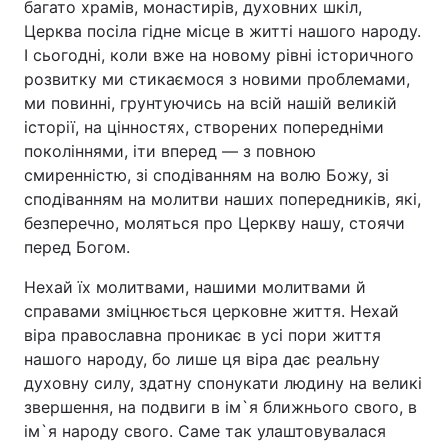
багато храмів, монастирів, духовних шкіл,
Церква посіла гідне місце в житті нашого народу.
І сьогодні, коли вже на новому рівні історичного
розвитку ми стикаємося з новими проблемами,
ми повинні, грунтуючись на всій нашій великій
історії, на цінностях, створених попередніми
поколіннями, іти вперед — з повною
смиренністю, зі сподіванням на волю Божу, зі
сподіванням на молитви наших попередників, які,
безперечно, моляться про Церкву нашу, стоячи
перед Богом.
Нехай їх молитвами, нашими молитвами й
справами зміцнюється церковне життя. Нехай
віра православна проникає в усі пори життя
нашого народу, бо лише ця віра дає реальну
духовну силу, здатну спонукати людину на великі
звершення, на подвиги в ім`я ближнього свого, в
ім`я народу свого. Саме так улаштовувалася