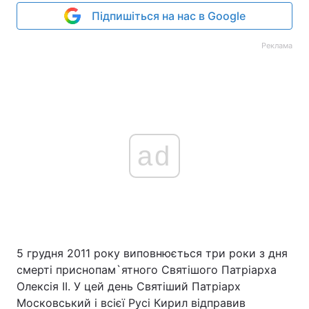
Підпишіться на нас в Google
Реклама
ad
5 грудня 2011 року виповнюється три роки з дня
смерті приснопам`ятного Святішого Патріарха
Олексія II. У цей день Святіший Патріарх
Московський і всієї Русі Кирил відправив