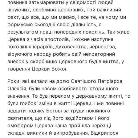
повинна затьмарювати у свідомості людей
віруючих, особливо церковних, той важливий
факт, що все, що ми маємо, і все те, на чому ми
формуємо сьогодні свою діяльність, є
результатом праці попередніх поколінь. Так живе
Церква з часів апостолів, і кожне наступне
покоління ієрархів, духовенства, чернецтва,
віруючого народу робить свій неповторний
внесок у скарбницю церковного будівництва, у
творення Церкви Божої.
Роки, які випали на долю Святішого Патріарха
Олексія, були часом особливого історичного
значення. То був перелом у державному житті, то
були глибокі зміни в житті Церкви. І ми повинні
віддати подяку Богові за труди покійного
святителя, що під його водійством і його
омофором Церква наша пройшла через ці
складні виклики й випробування. Відкрилося