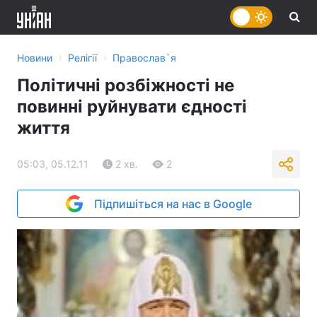
›
›
Новини
Релігії
Православ`я
Політичні розбіжності не
повинні руйнувати єдності
життя
05:03, 05.12.11
2 хв.
2
Підпишіться на нас в Google