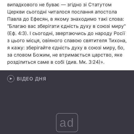
випадкового не буває — згідно зі Статутом
Тема оформлення
Церкви сьогодні читалося послання апостола
Павла до Ефесян, в якому знаходимо такі слова:
"Благаю вас зберігати єдність духу в союзі миру"
(Еф. 4:3). І сьогодні, звертаючись до народу Росії
з цього місця, овіяного славою святителя Тихона,
я кажу: зберігайте єдність духу в союзі миру, бо,
за словом Божим, не втримається царство, яке
розділиться саме в собі (див. Мк. 3:24)».
ВІДЕО ДНЯ
ad