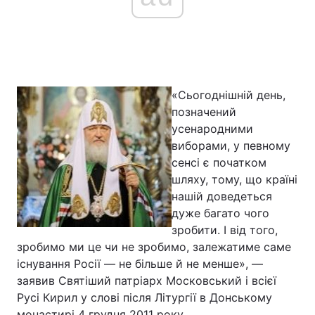
Головна
Війна
Україна
Політика
«Сьогоднішній день,
позначений
Економіка
Світ
усенародними
виборами, у певному
Спорт
Наука
сенсі є початком
шляху, тому, що країні
Техно і зв'язок
Лайт
нашій доведеться
дуже багато чого
Зброя
Інциденти
зробити. І від того,
зробимо ми це чи не зробимо, залежатиме саме
Здоров'я
Туризм
існування Росії — не більше й не менше», —
Цікавинки
Погода
заявив Святіший патріарх Московський і всієї
Русі Кирил у слові після Літургії в Донському
Екологія
Регіони
монастирі 4 грудня 2011 року.