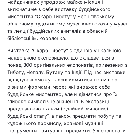
майданчиках упродовж майже місяця і
включатиме в себе виставку буддійського
мистецтва "Скарб Тибету" у Чернігівському
обласному художньому музеї, кінопокази у музеї
та лекції буддійських вчителів в обласній
бібліотеці ім. Короленка.
Виставка "Скарб Тибету" є єдиною унікальною
мандрівною експозицією, що складається з
понад 300 оригінальних експонатів, привезених з
Тибету, Непалу, Бутану та Індії. Під час виставки
відвідувачі зможуть ознайомитися не лише з
різними формами, через які виражає себе
буддійське мистецтво, але й дізнатися про їх
глибоке символічне значення. В експозиції
представлено тханки (сувійний живопис),
буддійські статуї, а також предмети побуту та
художнього промислу, храмові музичні
інструменти і ритуальні предмети. Усі експонати