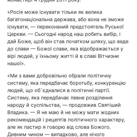
Лонгріди
«Росія може існувати тільки як велика
багатонаціональна держава, або вона не зможе
існувати, — переконаний предстоятель Руської
Відео з Youtube
Статті
Церкви. — Сьогодні народ наш робить вибір, і
дай Боже, щоб він став початком шляху, що веде
Інтерв'ю
Думки
до слави — Божої слави, яка відображається у
вірі людей, у їхньому житті й в славі Вітчизни
Архів
Вакансії
нашої».
Контакти
«Ми з вами добровільно обрали політичну
систему, яка передбачає боротьбу, конкуренцію
Послуги
людей, що об`єдналися в політичні партії.
Систему, яка передбачає певне розділення
народу й суспільства, — продовжив Святіший
Владика. — Я не маю й не можу мати жодних
рекомендацій і рецептів політичного характеру,
але як пастир я говорю від слова Божого.
Дивним чином — випадково, але нічого