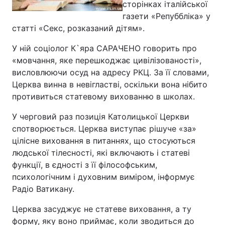
сторінках італійської
газети «Репуббліка» у
статті «Секс, розказаний дітям».
У ній соціолог К`яра САРАЧЕНО говорить про
«мовчання, яке перешкоджає цивілізованості»,
висловлюючи осуд на адресу РКЦ. За її словами,
Церква винна в невігластві, оскільки вона нібито
противиться статевому вихованню в школах.
У черговий раз позиція Католицької Церкви
спотворюється. Церква виступає рішуче «за»
цілісне виховання в питаннях, що стосуються
людської тілесності, які включають і статеві
функції, в єдності з її філософським,
психологічним і духовним виміром, інформує
Радіо Ватикану.
Церква засуджує не статеве виховання, а ту
форму, яку воно приймає, коли зводиться до