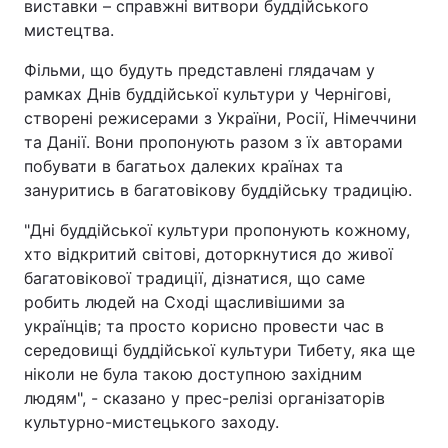
виставки – справжні витвори буддійського
мистецтва.
Фільми, що будуть представлені глядачам у
рамках Днів буддійської культури у Чернігові,
створені режисерами з України, Росії, Німеччини
та Данії. Вони пропонують разом з їх авторами
побувати в багатьох далеких країнах та
зануритись в багатовікову буддійську традицію.
"Дні буддійської культури пропонують кожному,
хто відкритий світові, доторкнутися до живої
багатовікової традиції, дізнатися, що саме
робить людей на Сході щасливішими за
українців; та просто корисно провести час в
середовищі буддійської культури Тибету, яка ще
ніколи не була такою доступною західним
людям", - сказано у прес-релізі організаторів
культурно-мистецького заходу.