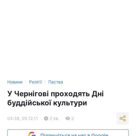
›
›
Новини
Релігії
Паства
У Чернігові проходять Дні
буддійської культури
04:38, 05.12.11
2 хв.
2
Підпишіться на нас в Google