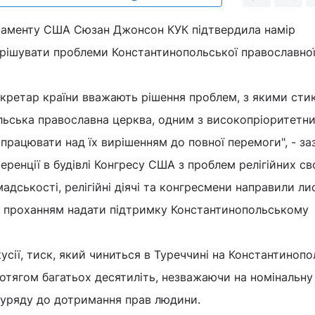
аменту США Сюзан Джонсон КУК підтвердила намір
рішувати проблеми Константинопольської православно
кретар країни вважають рішення проблем, з якими сти
льська православна церква, одним з високопріоритетн
 працювати над їх вирішенням до повної перемоги", - за
еренції в будівлі Конгресу США з проблем релігійних св
дськості, релігійні діячі та конгресмени направили ли
 проханням надати підтримку Константинопольському
усії, тиск, який чиниться в Туреччині на Константиноп
ротягом багатьох десятиліть, незважаючи на номінальну
 уряду до дотримання прав людини.