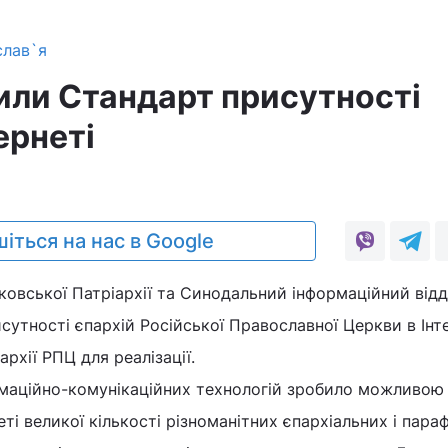
слав`я
или Стандарт присутності
ернеті
іться на нас в Google
овської Патріархії та Синодальний інформаційний відд
утності єпархій Російської Православної Церкви в Інте
рхії РПЦ для реалізації.
аційно-комунікаційних технологій зробило можливою 
ті великої кількості різноманітних єпархіальних і пара