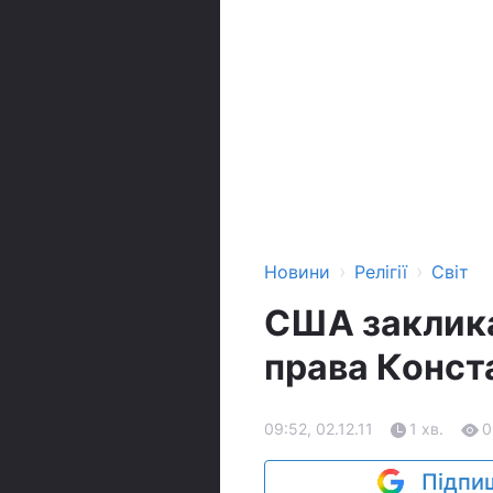
›
›
Новини
Релігії
Світ
США заклик
права Конст
09:52, 02.12.11
1 хв.
0
Підпиш