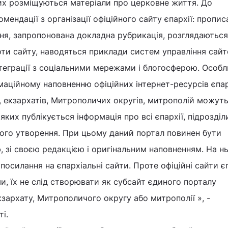
ких розміщуються матеріали про церковне життя. До
ендації з організації офіційного сайту єпархії: пропи
ння, запропонована докладна рубрикація, розглядаються
оти сайту, наводяться приклади систем управління сайт
еграції з соціальними мережами і блогосферою. Особл
маційному наповненню офіційних інтернет-ресурсів єпар
 екзархатів, Митрополичих округів, митрополій можуть
 яких публікується інформація про всі єпархії, підрозділ
ного утворення. При цьому даний портал повинен бути
 зі своєю редакцією і оригінальним наповненням. На н
посилання на єпархіальні сайти. Проте офіційні сайти є
и, їх не слід створювати як субсайт єдиного порталу
зархату, Митрополичого округу або митрополії », -
і.