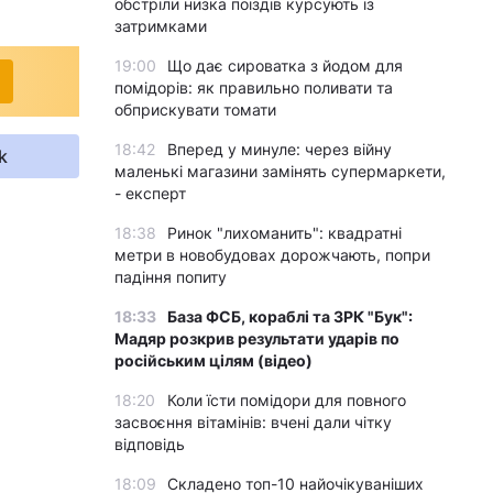
обстріли низка поїздів курсують із
затримками
19:00
Що дає сироватка з йодом для
помідорів: як правильно поливати та
обприскувати томати
18:42
Вперед у минуле: через війну
k
маленькі магазини замінять супермаркети,
- експерт
18:38
Ринок "лихоманить": квадратні
метри в новобудовах дорожчають, попри
падіння попиту
18:33
База ФСБ, кораблі та ЗРК "Бук":
Мадяр розкрив результати ударів по
російським цілям (відео)
18:20
Коли їсти помідори для повного
засвоєння вітамінів: вчені дали чітку
відповідь
18:09
Складено топ-10 найочікуваніших