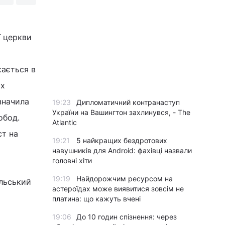
ї церкви
кається в
их
значила
19:23
Дипломатичний контранаступ
України на Вашингтон захлинувся, - The
обод.
Atlantic
ст на
19:21
5 найкращих бездротових
навушників для Android: фахівці назвали
головні хіти
19:19
Найдорожчим ресурсом на
ольський
астероїдах може виявитися зовсім не
платина: що кажуть вчені
19:06
До 10 годин спізнення: через