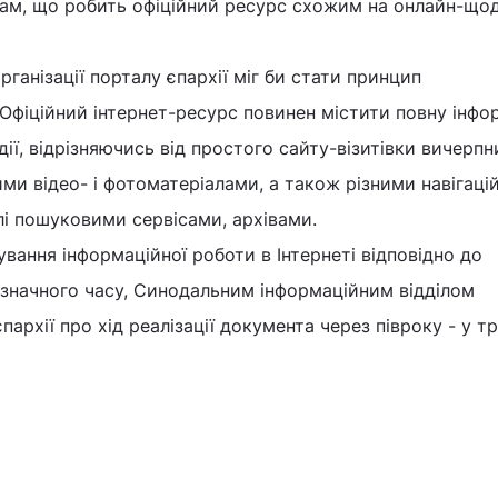
огам, що робить офіційний ресурс схожим на онлайн-що
ганізації порталу єпархії міг би стати принцип
Офіційний інтернет-ресурс повинен містити повну інфо
події, відрізняючись від простого сайту-візитівки вичерп
ми відео- і фотоматеріалами, а також різними навігац
лі пошуковими сервісами, архівами.
ування інформаційної роботи в Інтернеті відповідно до
значного часу, Синодальним інформаційним відділом
архії про хід реалізації документа через півроку - у тр