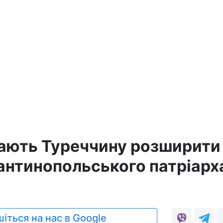
ають Туреччину розширити
антинопольського патріарх
іться на нас в Google