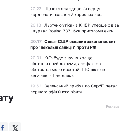
20:22
Що їсти для здоров’я серця:
кардіологи назвали 7 корисних каш
20:18
Льотчик-утікач з КНДР уперше сів за
штурвал Boeing 737 і був приголомшений
20:17
Сенат США схвалив законопроект
про "пекельні санкції" проти РФ
20:01
Київ буде значно краще
підготовлений до зими, але фактор
обстрілів і можливостей ППО ніхто не
відміняв, - Пантелеєв
19:52
Зеленський прибув до Сербії: деталі
першого офіційного візиту
ату
Реклама