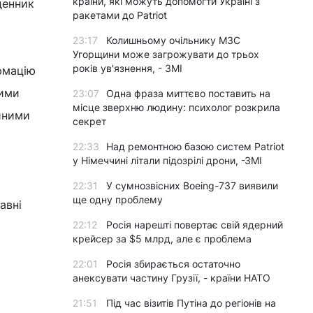
країни, які можуть допомогти Україні з
денник
ракетами до Patriot
23:17
Колишньому очільнику МЗС
Угорщини може загрожувати до трьох
років ув'язнення, - ЗМІ
рмацію
ними
23:07
Одна фраза миттєво поставить на
місце зверхню людину: психолог розкрила
ійними
секрет
22:33
Над ремонтною базою систем Patriot
у Німеччині літали підозрілі дрони, -ЗМІ
22:31
У сумнозвісних Boeing-737 виявили
ще одну проблему
авні
22:12
Росія нарешті повертає свій ядерний
крейсер за $5 млрд, але є проблема
22:01
Росія збирається остаточно
анексувати частину Грузії, - країни НАТО
21:51
Під час візитів Путіна до регіонів на