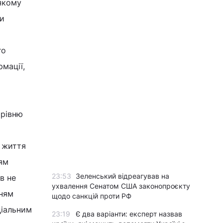
 якому
ти
го
рмації,
 рівню
я життя
ням
23:53
Зеленський відреагував на
в не
ухвалення Сенатом США законопроєкту
нням
щодо санкцій проти РФ
ціальним
23:19
Є два варіанти: експерт назвав