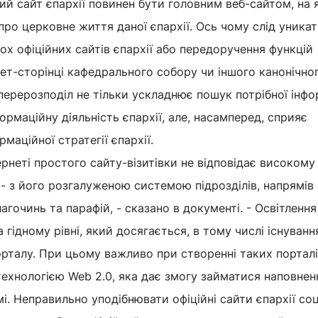
ий сайт єпархії повинен бути головним веб-сайтом, на
ро церковне життя даної єпархії. Ось чому слід уника
ох офіційних сайтів єпархії або передоручення функцій
нет-сторінці кафедрального собору чи іншого канонічно
 перерозподіл не тільки ускладнює пошук потрібної інфо
ормаційну діяльність єпархії, але, насамперед, сприяє
маційної стратегії єпархії.
ернеті простого сайту-візитівки не відповідає високому
 - з його розгалуженою системою підрозділів, напрямів
лагочинь та парафій, - сказано в документі. - Освітленн
а гідному рівні, який досягається, в тому числі існуван
рталу. При цьому важливо при створенні таких порталі
ехнологією Web 2.0, яка дає змогу займатися наповне
і. Неправильно уподібнювати офіційні сайти єпархії со