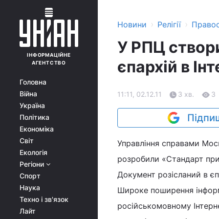
›
›
Новини
Релігії
Право
У РПЦ створ
ІНФОРМАЦІЙНЕ
єпархій в Інт
АГЕНТСТВО
Головна
Війна
11:11, 02.12.11
3 хв.
3
Україна
Підпиш
Політика
Економіка
Світ
Управління справами Моск
Екологія
розробили «Стандарт прис
Регіони
Документ розісланий в єпа
Спорт
Наука
Широке поширення інформ
Техно і зв'язок
російськомовному Інтерне
Лайт