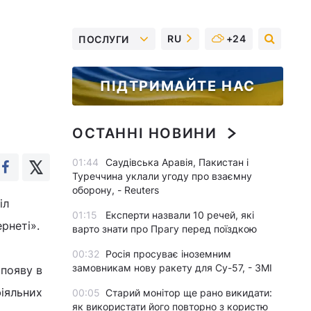
RU
+24
ПОСЛУГИ
ПІДТРИМАЙТЕ НАС
ОСТАННІ НОВИНИ
01:44
Саудівська Аравія, Пакистан і
Туреччина уклали угоду про взаємну
оборону, - Reuters
іл
01:15
Експерти назвали 10 речей, які
рнеті».
варто знати про Прагу перед поїздкою
00:32
Росія просуває іноземним
замовникам нову ракету для Су-57, - ЗМІ
появу в
фіяльних
00:05
Старий монітор ще рано викидати:
як використати його повторно з користю