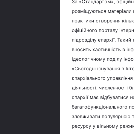
За «Стандартом», офіційн
розміщуються матеріали п
практики створення кільк
офіційного порталу інтер
підрозділу єпархії. Такий
вносить хаотичність в інф
ідеологічному поділу інфор
«Сьогодні існування в Інт
єпархіального управління
діяльності, численності б
єпархії має відбуватися н
багатофункціонального по
зловживати популярною т
ресурсу у вільному режим