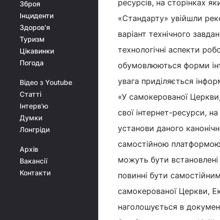
ресурсів, на сторінках я
Зброя
Інциденти
«Стандарту» увійшли реком
Здоров'я
варіант технічного завда
Туризм
технологічні аспекти роб
Цікавинки
Погода
обумовлюються форми інт
увага приділяється інфор
Відео з Youtube
Статті
«У самокерованої Церкви,
Інтерв'ю
свої інтернет-ресурси, на
Думки
установи даного каноніч
Лонгріди
самостійною платформою,
Архів
можуть бути встановлені 
Вакансії
Контакти
повинні бути самостійним
самокерованої Церкви, Ек
наголошується в документ