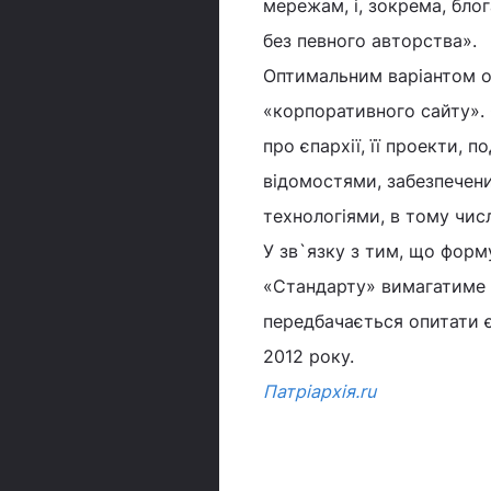
мережам, і, зокрема, бл
без певного авторства».
Оптимальним варіантом ор
«корпоративного сайту». 
про єпархії, її проекти, 
відомостями, забезпечени
технологіями, в тому чис
У зв`язку з тим, що форм
«Стандарту» вимагатиме 
передбачається опитати єп
2012 року.
Патріархія.ru