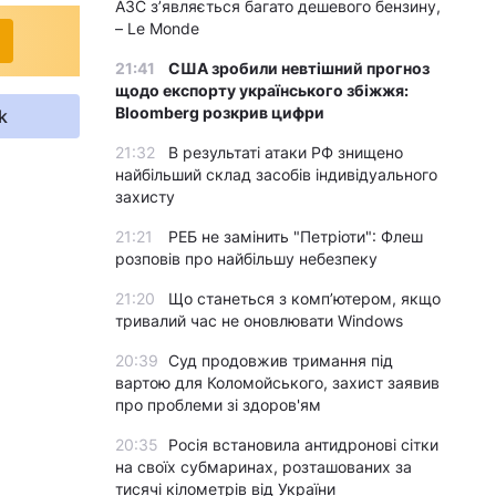
АЗС з’являється багато дешевого бензину,
– Le Monde
21:41
США зробили невтішний прогноз
щодо експорту українського збіжжя:
Bloomberg розкрив цифри
k
21:32
В результаті атаки РФ знищено
найбільший склад засобів індивідуального
захисту
21:21
РЕБ не замінить "Петріоти": Флеш
розповів про найбільшу небезпеку
21:20
Що станеться з комп’ютером, якщо
тривалий час не оновлювати Windows
20:39
Суд продовжив тримання під
вартою для Коломойського, захист заявив
про проблеми зі здоров'ям
20:35
Росія встановила антидронові сітки
на своїх субмаринах, розташованих за
тисячі кілометрів від України