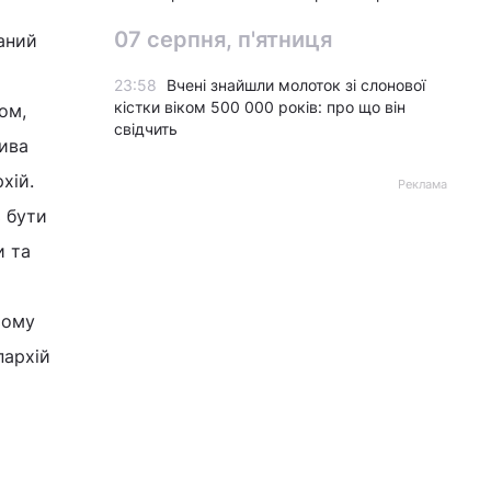
07 серпня, п'ятниця
саний
23:58
Вчені знайшли молоток зі слонової
кістки віком 500 000 років: про що він
ом,
свідчить
ива
хій.
Реклама
 бути
и та
ьому
пархій